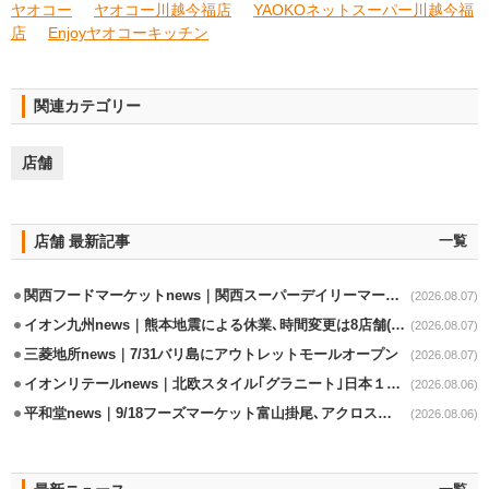
ヤオコー
ヤオコー川越今福店
YAOKOネットスーパー川越今福
店
Enjoyヤオコーキッチン
関連カテゴリー
店舗
店舗 最新記事
一覧
関西フードマーケットnews｜関西スーパーデイリーマート蒲生店8/7改装
(2026.08.07)
イオン九州news｜熊本地震による休業､時間変更は8店舗(8/7時点)
(2026.08.07)
三菱地所news｜7/31バリ島にアウトレットモールオープン
(2026.08.07)
イオンリテールnews｜北欧スタイル｢グラニート｣日本１号店を自由が丘に開業
(2026.08.06)
平和堂news｜9/18フーズマーケット富山掛尾､アクロスプラザ内に出店
(2026.08.06)