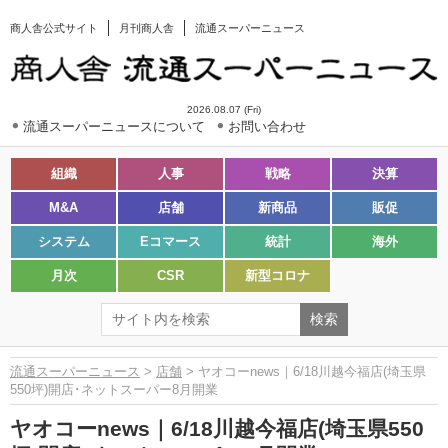
商人舎公式サイト
月刊商人舎
流通スーパーニュース
2026.08.07 (Fri)
流通スーパーニュースについて
お問い合わせ
組織
人事
戦略
決算
M&A
店舗
新商品
販促
システム
Eコマース
統計
海外
月次
CSR
新型コロナ
流通スーパーニュース
>
店舗
> ヤオコーnews｜6/18川越今福店(埼玉県
550坪)開店･ネットスーパー8月開業
ヤオコーnews｜6/18川越今福店(埼玉県550