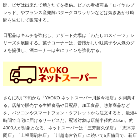
開。ピザは出来たて焼きたてを提供。ピノの看板商品「ロイヤルブ
レッド」やフランス産発酵バタークロワッサンなどは焼きあがり時
間を告知して販売する。
日配品はキムチを強化し、デザート売場は「わたしのスイーツ」シ
リーズを展開する。菓子コーナーは、昔懐かしい駄菓子や人気のグ
ミを提供し、酒コーナーは主にワインを強化する。
さらに8月下旬から「YAOKO ネットスーパー川越今福店」を開業す
る。店舗で販売する生鮮食品や日配品、加工食品、惣菜商品など
を、パソコンやスマートフォン・タブレットから注文すると、最短4
時間で自宅に届けるサービスだ。配送対象は店舗半径約2.5km。約
4000人が対象となる。ネットスーパーは「三芳藤久保店」「志木宗
岡店」「上福岡駒林店」「川越南古谷店」に続いて5店舗目で、新店