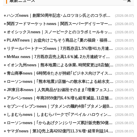
最新ニュース
一覧
ハンズnews｜創業50周年記念･ムロツヨシ氏とのコラボ企画｢ムロハンズ｣開催
(2026.08.07)
関西フードマーケットnews｜関西スーパーデイリーマート蒲生店8/7改装
(2026.08.07)
オイシックスnews｜スノーピークとのコラボミールキット8/13発売
(2026.08.07)
PLANTnews｜お盆向けごちそう商品と｢夏の福袋・福得カート｣8/8から開催
(2026.08.07)
リテールパートナーズnews｜7月既存店1.5%増/41カ月連続増
(2026.08.07)
MrMax news｜7月既存店売上高1.6％減､2カ月連続マイナス
(2026.08.07)
イオン九州news｜熊本地震による休業､時間変更は8店舗(8/7時点)
(2026.08.07)
青山商事news｜6時間冷たさが持続｢ビジネス向けアイスベスト｣発売
(2026.08.07)
ローソンnews｜｢熊本地震｣/店舗への散水車による給水支援を開始
(2026.08.07)
JR東日本news｜人気商品がお値段そのまま｢増量フェス｣8/18から開催
(2026.08.07)
アルペンnews｜年商2859億円6.4％増も経常減益､11店舗出店、4店閉鎖
(2026.08.07)
セブンｰイレブンnews｜ブタメンの麺約4倍｢ブタメン超BIG｣8/11から限定発売
(2026.08.07)
しまむらnews｜しまむらパークで｢アベイル ハロウィンじゅんびフェア｣開催
(2026.08.07)
ローソンnews｜｢からあげクン｣シリーズ累計販売数50億食突破
(2026.08.07)
ヤマダnews｜第1Q売上高4202億円11.3％増･経常利益14.5％増
(2026.08.07)