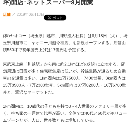
坪)開店･ネットスーパー8月開業
店舗
／
2019年06月13日
(株)ヤオコー（埼玉県川越市、川野澄人社長）は6月18日（火）、埼
玉県川越市に「ヤオコー川越今福店」を新規オープンする。店舗面
積550坪で初年度売上げは17億円を予定する。
東武東上線「川越駅」から南に約2.1kmほどの郊外に立地する。店
舗周辺は田園が多く住宅密集度は低いが、幹線道路が通るため自動
車の交通量は多い。1km圏内は1万7500人・7400世帯、3km圏内は
15万8500人・7万2300世帯、5km圏内は37万0200人・16万6700世
帯と、潤沢なマーケットだ。
1km圏内は、10歳代の子どもを持つ3～4人世帯のファミリー層が多
く、持ち家の一戸建て比率が高い。全体では40代と60代がボリュー
ムゾーンだが、人口、世帯数ともに増加している。