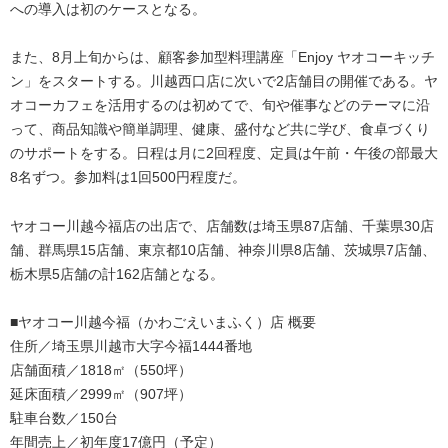
への導入は初のケースとなる。
また、8月上旬からは、顧客参加型料理講座「Enjoy ヤオコーキッチ
ン」をスタートする。川越西口店に次いで2店舗目の開催である。ヤ
オコーカフェを活用するのは初めてで、旬や催事などのテーマに沿
って、商品知識や簡単調理、健康、盛付など共に学び、食卓づくり
のサポートをする。日程は月に2回程度、定員は午前・午後の部最大
8名ずつ。参加料は1回500円程度だ。
ヤオコー川越今福店の出店で、店舗数は埼玉県87店舗、千葉県30店
舗、群馬県15店舗、東京都10店舗、神奈川県8店舗、茨城県7店舗、
栃木県5店舗の計162店舗となる。
■ヤオコー川越今福（かわごえいまふく）店 概要
住所／埼玉県川越市大字今福1444番地
店舗面積／1818㎡（550坪）
延床面積／2999㎡（907坪）
駐車台数／150台
年間売上／初年度17億円（予定）