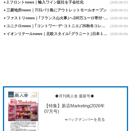
J.フロントnews｜輸入ワイン販社を子会社化
(2026.08.07)
三菱地所news｜7/31バリ島にアウトレットモールオープン
(2026.08.07)
ファストリnews｜｢フランス山火事｣へ100万ユーロ寄付･衣料5万点も提供
(2026.08.06)
ユニクロnews｜｢コントワー･デ･コトニエ｣’26秋冬コレクション8/28発売
(2026.08.06)
イオンリテールnews｜北欧スタイル｢グラニート｣日本１号店を自由が丘に開業
(2026.08.06)
◆月刊商人舎 最新号◆
【特集】新店Marketing
(2026年
07月号)
バックナンバーを見る