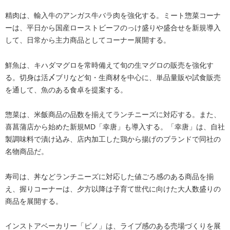
精肉は、輸入牛のアンガス牛バラ肉を強化する。ミート惣菜コーナ
ーは、平日から国産ローストビーフのっけ盛りや盛合せを新規導入
して、日常から主力商品としてコーナー展開する。
鮮魚は、キハダマグロを常時備えて旬の生マグロの販売を強化す
る。切身は活〆ブリなど旬・生商材を中心に、単品量販や試食販売
を通して、魚のある食卓を提案する。
惣菜は、米飯商品の品数を揃えてランチニーズに対応する。また、
喜菖蒲店から始めた新規MD「幸唐」も導入する。「幸唐」は、自社
製調味料で漬け込み、店内加工した鶏から揚げのブランドで同社の
名物商品だ。
寿司は、丼などランチニーズに対応した値ごろ感のある商品を揃
え、握りコーナーは、夕方以降は子育て世代に向けた大人数盛りの
商品を展開する。
インストアベーカリー「ピノ」は、ライブ感のある売場づくりを展