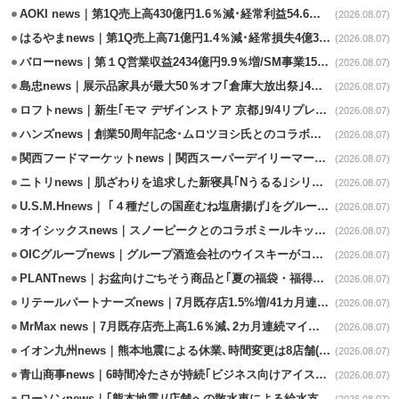
AOKI news｜第1Q売上高430億円1.6％減･経常利益54.6％減
(2026.08.07)
はるやまnews｜第1Q売上高71億円1.4％減･経常損失4億3800万円
(2026.08.07)
バローnews｜第１Q営業収益2434億円9.9％増/SM事業15.5％増と絶好調
(2026.08.07)
島忠news｜展示品家具が最大50％オフ｢倉庫大放出祭｣4店舗限定で開催
(2026.08.07)
ロフトnews｜新生｢モマ デザインストア 京都｣9/4リプレイスオープン
(2026.08.07)
ハンズnews｜創業50周年記念･ムロツヨシ氏とのコラボ企画｢ムロハンズ｣開催
(2026.08.07)
関西フードマーケットnews｜関西スーパーデイリーマート蒲生店8/7改装
(2026.08.07)
ニトリnews｜肌ざわりを追求した新寝具｢Nうるる｣シリーズを発売
(2026.08.07)
U.S.M.Hnews｜ ｢４種だしの国産むね塩唐揚げ｣をグループ610店で共同販促
(2026.08.07)
オイシックスnews｜スノーピークとのコラボミールキット8/13発売
(2026.08.07)
OICグループnews｜グループ酒造会社のウイスキーがコンペティション受賞
(2026.08.07)
PLANTnews｜お盆向けごちそう商品と｢夏の福袋・福得カート｣8/8から開催
(2026.08.07)
リテールパートナーズnews｜7月既存店1.5%増/41カ月連続増
(2026.08.07)
MrMax news｜7月既存店売上高1.6％減､2カ月連続マイナス
(2026.08.07)
イオン九州news｜熊本地震による休業､時間変更は8店舗(8/7時点)
(2026.08.07)
青山商事news｜6時間冷たさが持続｢ビジネス向けアイスベスト｣発売
(2026.08.07)