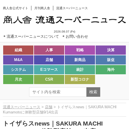
商人舎公式サイト
月刊商人舎
流通スーパーニュース
2026.08.07 (Fri)
流通スーパーニュースについて
お問い合わせ
組織
人事
戦略
決算
M&A
店舗
新商品
販促
システム
Eコマース
統計
海外
月次
CSR
新型コロナ
流通スーパーニュース
>
店舗
> トイザらスnews｜SAKURA MACHI
Kumamotoに体験型店舗9/14出店
トイザらスnews｜SAKURA MACHI