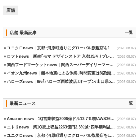
店舗
店舗 最新記事
一覧
ユニクロnews｜京都･河原町通りにグローバル旗艦店を11/6開設
(2026.08.07)
ロフトnews｜新生｢モマ デザインストア 京都｣9/4リプレイスオープン
(2026.08.07)
関西フードマーケットnews｜関西スーパーデイリーマート蒲生店8/7改装
(2026.08.07)
イオン九州news｜熊本地震による休業､時間変更は8店舗(8/7時点)
(2026.08.07)
ハローズnews｜8/6｢ハローズ西岐波店｣オープン/山口県5店舗目
(2026.08.07)
最新ニュース
一覧
Amazon news｜1Q営業収益2006億ドル13.7％増/AWS36.8％％増が貢献
(2026.08.07)
ニトリnews｜第1Q売上収益2263億円2.3%減･四半期利益1.4％減
(2026.08.07)
ユニクロnews｜京都･河原町通りにグローバル旗艦店を11/6開設
(2026.08.07)