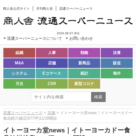
商人舎公式サイト
月刊商人舎
流通スーパーニュース
2026.08.07 (Fri)
流通スーパーニュースについて
お問い合わせ
組織
人事
戦略
決算
M&A
店舗
新商品
販促
システム
Eコマース
統計
海外
月次
CSR
新型コロナ
流通スーパーニュース
>
店舗
> イトーヨーカ堂news｜イトーヨーカドー
食品館川越店(577坪)11/28開設
イトーヨーカ堂news｜イトーヨーカドー食