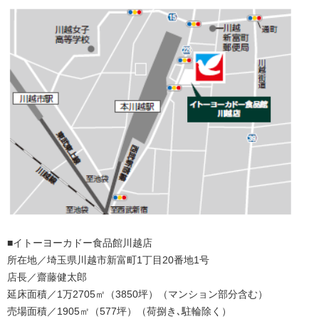
■イトーヨーカドー食品館川越店
所在地／埼玉県川越市新富町1丁目20番地1号
店長／齋藤健太郎
延床面積／1万2705㎡（3850坪）（マンション部分含む）
売場面積／1905㎡（577坪）（荷捌き､駐輪除く）