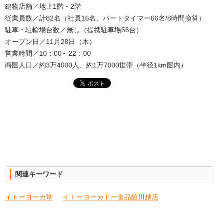
建物店舗／地上1階・2階
従業員数／計82名（社員16名、パートタイマー66名/8時間換算）
駐車・駐輪場台数／無し（提携駐車場56台）
オープン日／11月28日（木）
営業時間／10：00～22：00
商圏人口／約3万4000人、約1万7000世帯（半径1km圏内）
関連キーワード
イトーヨーカ堂
イトーヨーカドー食品館川越店