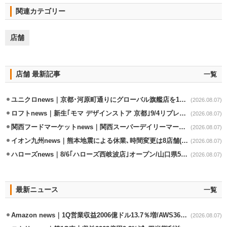
関連カテゴリー
店舗
店舗 最新記事
一覧
ユニクロnews｜京都･河原町通りにグローバル旗艦店を11/6開設
(2026.08.07)
ロフトnews｜新生｢モマ デザインストア 京都｣9/4リプレイスオープン
(2026.08.07)
関西フードマーケットnews｜関西スーパーデイリーマート蒲生店8/7改装
(2026.08.07)
イオン九州news｜熊本地震による休業､時間変更は8店舗(8/7時点)
(2026.08.07)
ハローズnews｜8/6｢ハローズ西岐波店｣オープン/山口県5店舗目
(2026.08.07)
最新ニュース
一覧
Amazon news｜1Q営業収益2006億ドル13.7％増/AWS36.8％％増が貢献
(2026.08.07)