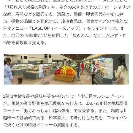
「1切れ入り規格の刺身」や、ネタの大きさはそのままの「シャリ少
なめ」寿司などを販売する。惣菜は、簡便・即食商品を中心に弁
当、揚物の品揃えを強化する。冷凍食品は、個食サイズの本格的な
主食メニュー「EASE UP（イーズアップ）」をラインアップ。ま
た、地元の“辛味噌だれ”を使用した「焼きとん」など、おかず・弁
当等を多数取り揃える。
2階は生鮮食品や調味料等を中心とした「小江戸マルシェゾーン」
だ。川越の産直野菜を地元農家から仕入れ、JAいるま野の地場野菜
コーナー「あぐれっしゅ川越出張所」で販売する。また、精肉は川
越唯一の醤油蔵である「松本醤油」で味付けした肉を、フライパン
で焼くだけの時短メニューの展開をする。