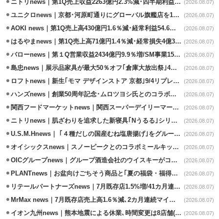
ニトリnews｜第1Q売上収益2263億円2.3%減･四半期利益1.4％減
(2026.08.07)
ユニクロnews｜京都･河原町通りにグローバル旗艦店を11/6開設
(2026.08.07)
AOKI news｜第1Q売上高430億円1.6％減･経常利益54.6％減
(2026.08.07)
はるやまnews｜第1Q売上高71億円1.4％減･経常損失4億3800万円
(2026.08.07)
バローnews｜第１Q営業収益2434億円9.9％増/SM事業15.5％増と絶好調
(2026.08.07)
島忠news｜展示品家具が最大50％オフ｢倉庫大放出祭｣4店舗限定で開催
(2026.08.07)
ロフトnews｜新生｢モマ デザインストア 京都｣9/4リプレイスオープン
(2026.08.07)
ハンズnews｜創業50周年記念･ムロツヨシ氏とのコラボ企画｢ムロハンズ｣開催
(2026.08.07)
関西フードマーケットnews｜関西スーパーデイリーマート蒲生店8/7改装
(2026.08.07)
ニトリnews｜肌ざわりを追求した新寝具｢Nうるる｣シリーズを発売
(2026.08.07)
U.S.M.Hnews｜ ｢４種だしの国産むね塩唐揚げ｣をグループ610店で共同販促
(2026.08.07)
オイシックスnews｜スノーピークとのコラボミールキット8/13発売
(2026.08.07)
OICグループnews｜グループ酒造会社のウイスキーがコンペティション受賞
(2026.08.07)
PLANTnews｜お盆向けごちそう商品と｢夏の福袋・福得カート｣8/8から開催
(2026.08.07)
リテールパートナーズnews｜7月既存店1.5%増/41カ月連続増
(2026.08.07)
MrMax news｜7月既存店売上高1.6％減､2カ月連続マイナス
(2026.08.07)
イオン九州news｜熊本地震による休業､時間変更は8店舗(8/7時点)
(2026.08.07)