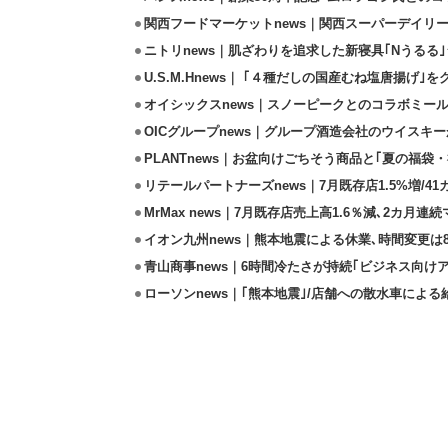
関西フードマーケットnews｜関西スーパーデイリー
ニトリnews｜肌ざわりを追求した新寝具｢Nうるる
U.S.M.Hnews｜ ｢４種だしの国産むね塩唐揚げ｣
オイシックスnews｜スノーピークとのコラボミールキ
OICグループnews｜グループ酒造会社のウイスキ
PLANTnews｜お盆向けごちそう商品と｢夏の福袋・
リテールパートナーズnews｜7月既存店1.5%増/4
MrMax news｜7月既存店売上高1.6％減､2カ月連
イオン九州news｜熊本地震による休業､時間変更は8店
青山商事news｜6時間冷たさが持続｢ビジネス向け
ローソンnews｜｢熊本地震｣/店舗への散水車によ