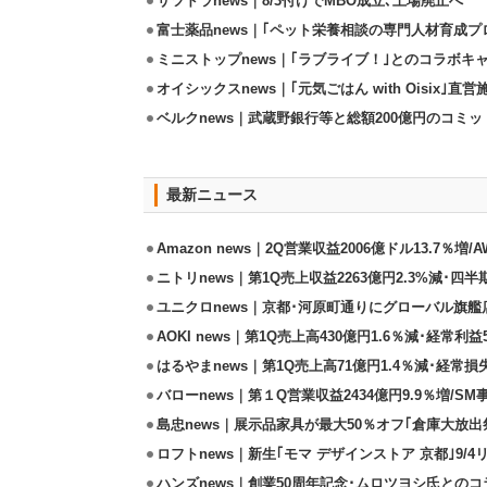
サツドラnews｜8/3付けでMBO成立､上場廃止へ
富士薬品news｜｢ペット栄養相談の専門人材育成プ
ミニストップnews｜｢ラブライブ！｣とのコラボキャ
オイシックスnews｜｢元気ごはん with Oisix｣
ベルクnews｜武蔵野銀行等と総額200億円のコミ
最新ニュース
Amazon news｜2Q営業収益2006億ドル13.7％増/
ニトリnews｜第1Q売上収益2263億円2.3%減･四半
ユニクロnews｜京都･河原町通りにグローバル旗艦店
AOKI news｜第1Q売上高430億円1.6％減･経常利益5
はるやまnews｜第1Q売上高71億円1.4％減･経常損失
バローnews｜第１Q営業収益2434億円9.9％増/SM
島忠news｜展示品家具が最大50％オフ｢倉庫大放出
ロフトnews｜新生｢モマ デザインストア 京都｣9/
ハンズnews｜創業50周年記念･ムロツヨシ氏との