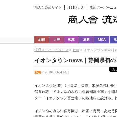
商人舎公式サイト
月刊商人舎
流通スーパーニュ
組織
人事
戦略
決算
M&A
店
流通スーパーニュース
>
戦略
> イオンタウンnews
イオンタウンnews｜静岡県初の
戦略
／
2019年06月14日
イオンタウン(株)（千葉県千葉市、加藤久誠社長）
保育施設「イオンゆめみらい保育園富士南」を開
ター「イオンタウン富士南」の敷地内に設ける。施
イオンゆめみらい保育園は、出産・育児にあたる
業員の支援を目的としている。2014年12月に