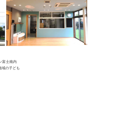
ウン富士南内
地域の子ども