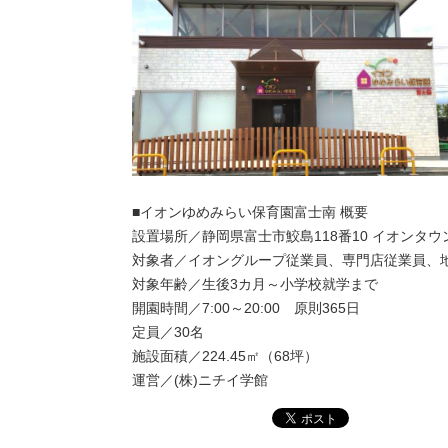
■イオンゆめみらい保育園富士南 概要
設置場所／静岡県富士市鮫島118番10 イオンタ
対象者／イオングループ従業員、専門店従業員、
対象年齢／生後3カ月～小学校就学まで
開園時間／7:00～20:00 原則365日
定員／30名
施設面積／224.45㎡（68坪）
運営／(株)ニチイ学館