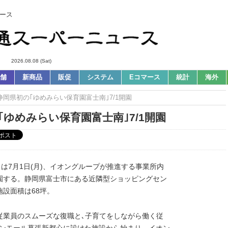
ース
2026.08.08 (Sat)
舗
新商品
販促
システム
Eコマース
統計
海外
｜静岡県初の｢ゆめみらい保育園富士南｣7/1開園
｢ゆめみらい保育園富士南｣7/1開園
は7月1日(月)、イオングループが推進する事業所内
園する。静岡県富士市にある近隣型ショッピングセン
設面積は68坪。
従業員のスムーズな復職と､子育てをしながら働く従
イオンモール幕張新都心に設けた施設から始まり、イオン