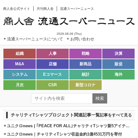
商人舎公式サイト
月刊商人舎
流通スーパーニュース
2026.08.06 (Thu)
流通スーパーニュースについて
お問い合わせ
組織
人事
戦略
決算
M&A
店舗
新商品
販促
システム
Eコマース
統計
海外
月次
CSR
新型コロナ
チャリティTシャツプロジェクト関連記事一覧
記事をすべて見る
ユニクロnews | ｢PEACE FOR ALL｣チャリティTシャツ新5アイテム発売
ユニクロnews｜チャリティTシャツ収益金約1億4531万円を寄付