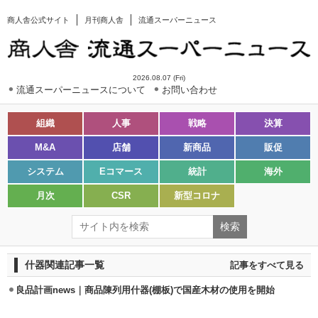
商人舎公式サイト
月刊商人舎
流通スーパーニュース
2026.08.07 (Fri)
流通スーパーニュースについて
お問い合わせ
組織
人事
戦略
決算
M&A
店舗
新商品
販促
システム
Eコマース
統計
海外
月次
CSR
新型コロナ
什器関連記事一覧
記事をすべて見る
良品計画news｜商品陳列用什器(棚板)で国産木材の使用を開始