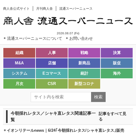
商人舎公式サイト
月刊商人舎
流通スーパーニュース
2026.08.07 (Fri)
流通スーパーニュースについて
お問い合わせ
組織
人事
戦略
決算
M&A
店舗
新商品
販促
システム
Eコマース
統計
海外
月次
CSR
新型コロナ
今朝採れレタス／シャキ直レタス関連記事一
記事をすべて見
覧
る
イオンリテールnews｜6/24｢今朝採れレタス/シャキ直レタス｣販売