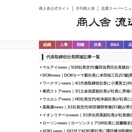
商人舎公式サイト
月刊商人舎
流通スーパーニュ
組織
人事
戦略
決算
M&A
店
代表取締役社長関連記事一覧
マルアイnews｜5/28社長交代/藤田佳男氏社長就
DCMnews｜DCMカーマ新社長に本田桂三氏(57歳
ワークマンnews｜4/1代表取締役社長に小濱英之(4
東武ストアnews｜3/1土金信彦副社長が社長に昇格
ウエルシアnews｜HD社長交代/松本副社長が社長
高島屋news｜3/1社長交代/村田善郎常務(57歳)が
イオンリテールnews｜3/1井出武美副社長が社長就
ローソンnews｜ローソンストア100社長に佐藤隆
AOKI news｜10/1付でAOKI新社長に諏訪健治取締