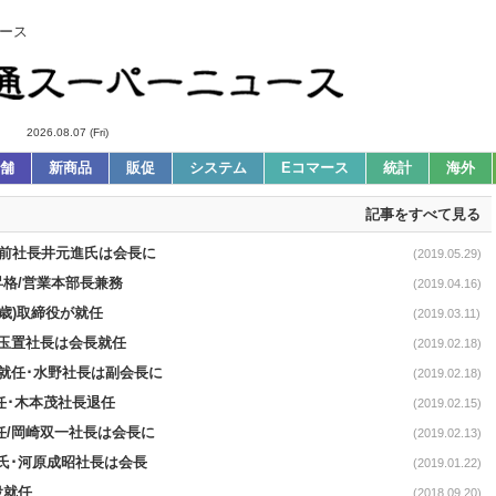
ース
2026.08.07 (Fri)
舗
新商品
販促
システム
Eコマース
統計
海外
記事をすべて見る
任･前社長井元進氏は会長に
(2019.05.29)
)昇格/営業本部長兼務
(2019.04.16)
9歳)取締役が就任
(2019.03.11)
/玉置社長は会長就任
(2019.02.18)
に就任･水野社長は副会長に
(2019.02.18)
昇任･木本茂社長退任
(2019.02.15)
任/岡崎双一社長は会長に
(2019.02.13)
史氏･河原成昭社長は会長
(2019.01.22)
役就任
(2018.09.20)