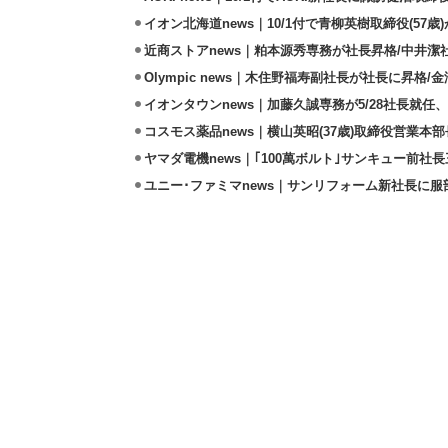
イオン北海道news｜10/1付で青柳英樹取締役(57歳
近商ストアnews｜粕本源秀専務が社長昇格/中井潔
Olympic news｜木住野福寿副社長が社長に昇格
イオンタウンnews｜加藤久誠専務が5/28社長就
コスモス薬品news｜横山英昭(37歳)取締役営業本部
ヤマダ電機news｜｢100萬ボルト｣サンキュー前
ユニー･ファミマnews｜サンリフォーム新社長に