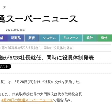
ース
2026.08.07 (Fri)
舗
新商品
販促
システム
Eコマース
統計
海外
｜加藤久誠専務が5/28社長就任、同時に役員体制発表
務が5/28社長就任、同時に役員体制発表
長）は、5月28日(月)付けで社長の交代を実施した。
任した。代表取締役社長の大門淳氏は代表取締役会長
、
4月20日の流通スーパーニュース
で報告済み。