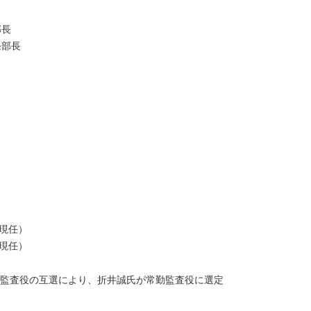
部長
発部長
（現任）
（現任）
。監査役の互選により、折井誠氏が常勤監査役に選定