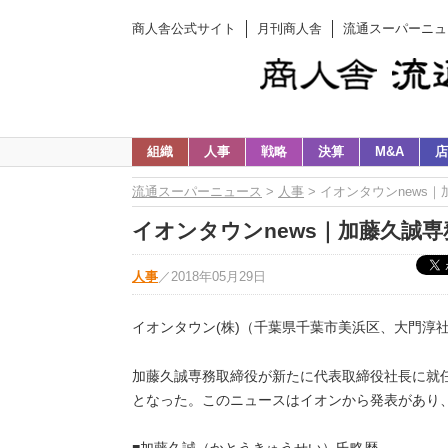
商人舎公式サイト
月刊商人舎
流通スーパーニュ
組織
人事
戦略
決算
M&A
店
流通スーパーニュース
>
人事
> イオンタウンnews
イオンタウンnews｜加藤久誠専
人事
／
2018年05月29日
イオンタウン(株)（千葉県千葉市美浜区、大門淳社
加藤久誠専務取締役が新たに代表取締役社長に就
となった。このニュースはイオンから発表があり