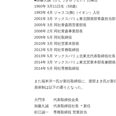
■加藤久誠（かとうきゅうせい）氏略歴
1960年 3月11日生（58歳）
1983年 4月 ジャスコ(株)（イオン）入社
2001年 3月 マックスバリュ東北開発部青森担当部
2005年 3月 同社青森西営業部長
2008年 2月 同社青森事業部長
2009年 5月 同社取締役
2010年 3月 同社営業本部長
2012年 5月 同社常務取締役
2013年 5月 マックスバリュ北東北代表取締役社長
2014年 3月 マックスバリュ東北営業本部長兼開
2014年 5月 同社専務取締役
また福本洋一氏が新任取締役に、渡部まき氏が新任
員体制は以下の通りとなった。
大門淳 代表取締役会長
加藤久誠 代表取締役社長 ＊新任
杉江誠一 専務取締役 営業担当