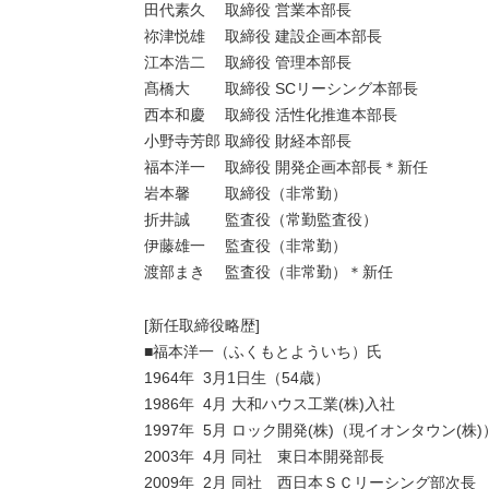
田代素久 取締役 営業本部長
祢津悦雄 取締役 建設企画本部長
江本浩二 取締役 管理本部長
髙橋大 取締役 SCリーシング本部長
西本和慶 取締役 活性化推進本部長
小野寺芳郎 取締役 財経本部長
福本洋一 取締役 開発企画本部長＊新任
岩本馨 取締役（非常勤）
折井誠 監査役（常勤監査役）
伊藤雄一 監査役（非常勤）
渡部まき 監査役（非常勤）＊新任
[新任取締役略歴]
■福本洋一（ふくもとよういち）氏
1964年 3月1日生（54歳）
1986年 4月 大和ハウス工業(株)入社
1997年 5月 ロック開発(株)（現イオンタウン(
2003年 4月 同社 東日本開発部長
2009年 2月 同社 西日本ＳＣリーシング部次長