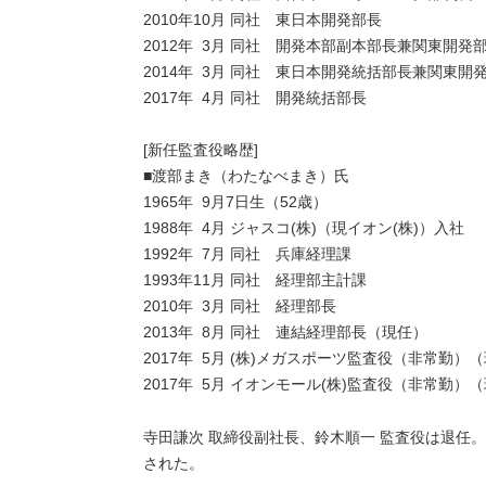
2010年10月 同社 東日本開発部長
2012年 3月 同社 開発本部副本部長兼関東開発
2014年 3月 同社 東日本開発統括部長兼関東開
2017年 4月 同社 開発統括部長
[新任監査役略歴]
■渡部まき（わたなべまき）氏
1965年 9月7日生（52歳）
1988年 4月 ジャスコ(株)（現イオン(株)）入社
1992年 7月 同社 兵庫経理課
1993年11月 同社 経理部主計課
2010年 3月 同社 経理部長
2013年 8月 同社 連結経理部長（現任）
2017年 5月 (株)メガスポーツ監査役（非常勤）
2017年 5月 イオンモール(株)監査役（非常勤）
寺田謙次 取締役副社長、鈴木順一 監査役は退任
された。