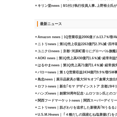
キリン堂news｜8/1付け執行役員人事､上野裕士
最新ニュース
Amazon news｜1Q営業収益2006億ドル13.7％増/
ニトリnews｜第1Q売上収益2263億円2.3%減･四半
ユニクロnews｜京都･河原町通りにグローバル旗艦店
AOKI news｜第1Q売上高430億円1.6％減･経常利益5
はるやまnews｜第1Q売上高71億円1.4％減･経常損失
バローnews｜第１Q営業収益2434億円9.9％増/SM
島忠news｜展示品家具が最大50％オフ｢倉庫大放出
ロフトnews｜新生｢モマ デザインストア 京都｣9/
ハンズnews｜創業50周年記念･ムロツヨシ氏との
関西フードマーケットnews｜関西スーパーデイリー
ニトリnews｜肌ざわりを追求した新寝具｢Nうるる
U.S.M.Hnews｜ ｢４種だしの国産むね塩唐揚げ｣