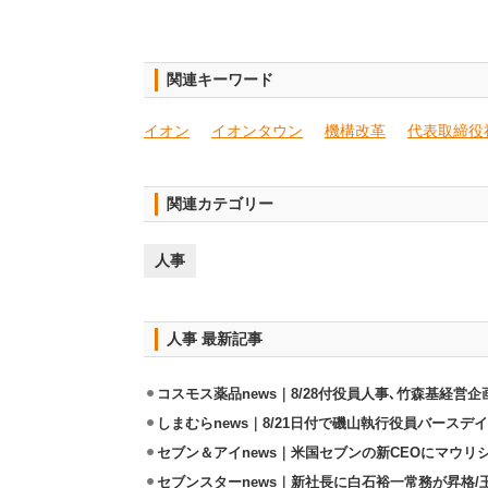
関連キーワード
イオン
イオンタウン
機構改革
代表取締役
関連カテゴリー
人事
人事 最新記事
コスモス薬品news｜8/28付役員人事､竹森基経営
しまむらnews｜8/21日付で磯山執行役員バースデ
セブン＆アイnews｜米国セブンの新CEOにマウリ
セブンスターnews｜新社長に白石裕一常務が昇格/