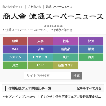
商人舎公式サイト
月刊商人舎
流通スーパーニュース
2026.08.08 (Sat)
流通スーパーニュースについて
お問い合わせ
組織
人事
戦略
決算
M&A
店舗
新商品
販促
システム
Eコマース
統計
海外
月次
CSR
新型コロナ
信州応援フェア関連記事一覧
記事をすべて見る
セブン-イレブンnews｜｢ずくだせ！信州応援フェア｣/長野県産食材をアピール