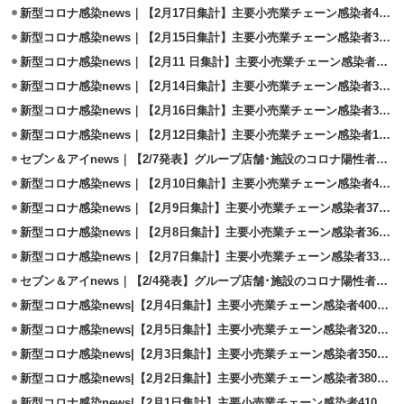
新型コロナ感染news｜【2月17日集計】主要小売業チェーン感染者400人超
新型コロナ感染news｜【2月15日集計】主要小売業チェーン感染者310人超
新型コロナ感染news｜【2月11 日集計】主要小売業チェーン感染者310人超
新型コロナ感染news｜【2月14日集計】主要小売業チェーン感染者320人超
新型コロナ感染news｜【2月16日集計】主要小売業チェーン感染者350人超
新型コロナ感染news｜【2月12日集計】主要小売業チェーン感染者170人超
セブン＆アイnews｜【2/7発表】グループ店舗･施設のコロナ陽性者は284人
新型コロナ感染news｜【2月10日集計】主要小売業チェーン感染者400人超
新型コロナ感染news｜【2月9日集計】主要小売業チェーン感染者370人超
新型コロナ感染news｜【2月8日集計】主要小売業チェーン感染者360人超
新型コロナ感染news｜【2月7日集計】主要小売業チェーン感染者330人超
セブン＆アイnews｜【2/4発表】グループ店舗･施設のコロナ陽性者は148人
新型コロナ感染news|【2月4日集計】主要小売業チェーン感染者400人超
新型コロナ感染news|【2月5日集計】主要小売業チェーン感染者320人超
新型コロナ感染news|【2月3日集計】主要小売業チェーン感染者350人超
新型コロナ感染news|【2月2日集計】主要小売業チェーン感染者380人超
新型コロナ感染news|【2月1日集計】主要小売業チェーン感染者410人超