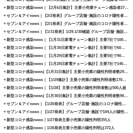
新型コロナ感染news｜【2月6日集計】主要小売業チェーン感染者270人超
セブン＆アイnews｜【2/2発表】グループ店舗･施設のコロナ陽性者は94人
セブン＆アイnews｜【2/1発表】グループ店舗･施設のコロナ陽性者は146人
セブン＆アイnews｜【1/31発表】1/29.1/30確認 グループ店舗･施設での感染陽性者
新型コロナ感染news｜【1月31日家電チェーン集計】主要7社で100名超
新型コロナ感染news｜【1月30日家電チェーン集計】主要5社で60名超
新型コロナ感染news｜【1月29日家電チェーン集計】主要5社で90名超
新型コロナ感染news｜【1月28日家電チェーン集計】主要7社で140名超
新型コロナ感染news|【1月31日集計】主要小売業の陽性判明者数290人超
新型コロナ感染news｜【1/29集計】主要小売業の陽性判明者数170人超
新型コロナ感染news｜【1/28】主要小売業の陽性判明者数は500人超
新型コロナ感染news|【1月30日集計】主要小売業の陽性判明者数90人超
セブン＆アイnews｜【1/26発表】グループ店舗･施設のコロナ陽性者は92人
セブン＆アイnews｜【1/27発表】グループ店舗･施設で104人の陽性者判明
新型コロナ感染news｜1/27発表主要小売業の陽性判明355人
新型コロナ感染news｜1/26発表主要小売業の陽性判明は372人