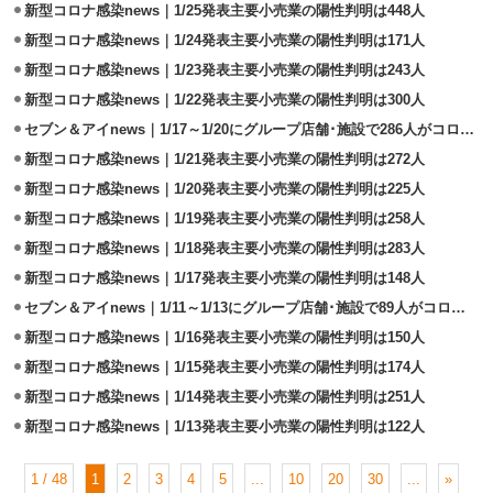
新型コロナ感染news｜1/25発表主要小売業の陽性判明は448人
新型コロナ感染news｜1/24発表主要小売業の陽性判明は171人
新型コロナ感染news｜1/23発表主要小売業の陽性判明は243人
新型コロナ感染news｜1/22発表主要小売業の陽性判明は300人
セブン＆アイnews｜1/17～1/20にグループ店舗･施設で286人がコロナ感染
新型コロナ感染news｜1/21発表主要小売業の陽性判明は272人
新型コロナ感染news｜1/20発表主要小売業の陽性判明は225人
新型コロナ感染news｜1/19発表主要小売業の陽性判明は258人
新型コロナ感染news｜1/18発表主要小売業の陽性判明は283人
新型コロナ感染news｜1/17発表主要小売業の陽性判明は148人
セブン＆アイnews｜1/11～1/13にグループ店舗･施設で89人がコロナ感染
新型コロナ感染news｜1/16発表主要小売業の陽性判明は150人
新型コロナ感染news｜1/15発表主要小売業の陽性判明は174人
新型コロナ感染news｜1/14発表主要小売業の陽性判明は251人
新型コロナ感染news｜1/13発表主要小売業の陽性判明は122人
1 / 48
1
2
3
4
5
...
10
20
30
...
»