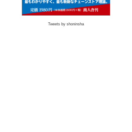
Tweets by shoninsha