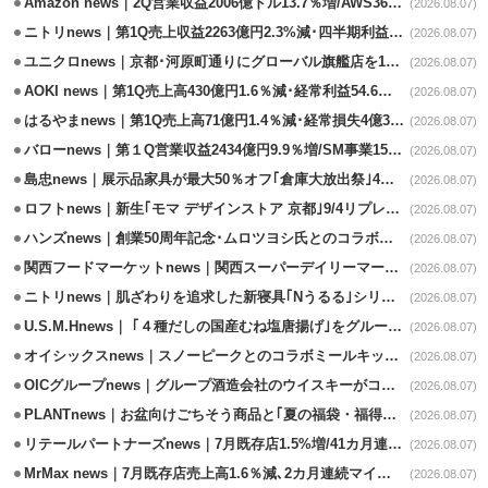
Amazon news｜2Q営業収益2006億ドル13.7％増/AWS36.8％％増が貢献
(2026.08.07)
ニトリnews｜第1Q売上収益2263億円2.3%減･四半期利益1.4％減
(2026.08.07)
ユニクロnews｜京都･河原町通りにグローバル旗艦店を11/6開設
(2026.08.07)
AOKI news｜第1Q売上高430億円1.6％減･経常利益54.6％減
(2026.08.07)
はるやまnews｜第1Q売上高71億円1.4％減･経常損失4億3800万円
(2026.08.07)
バローnews｜第１Q営業収益2434億円9.9％増/SM事業15.5％増と絶好調
(2026.08.07)
島忠news｜展示品家具が最大50％オフ｢倉庫大放出祭｣4店舗限定で開催
(2026.08.07)
ロフトnews｜新生｢モマ デザインストア 京都｣9/4リプレイスオープン
(2026.08.07)
ハンズnews｜創業50周年記念･ムロツヨシ氏とのコラボ企画｢ムロハンズ｣開催
(2026.08.07)
関西フードマーケットnews｜関西スーパーデイリーマート蒲生店8/7改装
(2026.08.07)
ニトリnews｜肌ざわりを追求した新寝具｢Nうるる｣シリーズを発売
(2026.08.07)
U.S.M.Hnews｜ ｢４種だしの国産むね塩唐揚げ｣をグループ610店で共同販促
(2026.08.07)
オイシックスnews｜スノーピークとのコラボミールキット8/13発売
(2026.08.07)
OICグループnews｜グループ酒造会社のウイスキーがコンペティション受賞
(2026.08.07)
PLANTnews｜お盆向けごちそう商品と｢夏の福袋・福得カート｣8/8から開催
(2026.08.07)
リテールパートナーズnews｜7月既存店1.5%増/41カ月連続増
(2026.08.07)
MrMax news｜7月既存店売上高1.6％減､2カ月連続マイナス
(2026.08.07)