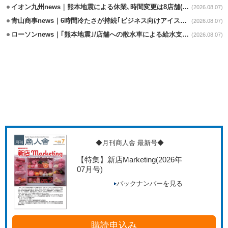
イオン九州news｜熊本地震による休業､時間変更は8店舗(8/7時点)
(2026.08.07)
青山商事news｜6時間冷たさが持続｢ビジネス向けアイスベスト｣発売
(2026.08.07)
ローソンnews｜｢熊本地震｣/店舗への散水車による給水支援を開始
(2026.08.07)
◆月刊商人舎 最新号◆
【特集】新店Marketing
(2026年
07月号)
バックナンバーを見る
購読申込み