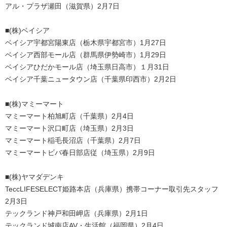
アル・プラザ瀬田（滋賀県）2月7日
■(株)ベイシア
ベイシア宇都宮陽東店（栃木県宇都宮市）1月27日
ベイシア西部モール店（群馬県伊勢崎市）1月29日
ベイシアひだかモール店（埼玉県日高市）１月31日
ベイシア千葉ニュータウン店（千葉県印西市）2月2日
■(株)マミーマート
マミーマート柏旭町店（千葉県）2月4日
マミーマート沢口町店（埼玉県）2月3日
マミーマート稲毛長沼店（千葉県）2月7日
マミーマートビバ春日部店従（埼玉県）2月9日
■(株)ヤマダデンキ
TeccLIFESELECT姫路本店（兵庫県）携帯コーナー取引先スタッフ
2月3日
テックランド神戸和田岬店（兵庫県）2月1日
テックランド城南店AV・生活館（福岡県）2月4日