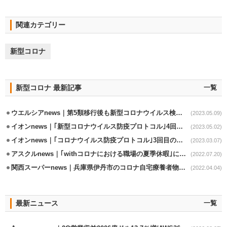
関連カテゴリー
新型コロナ
新型コロナ 最新記事
一覧
ウエルシアnews｜第5類移行後も新型コロナウイルス検査立会を継続
(2023.05.09)
イオンnews｜｢新型コロナウイルス防疫プロトコル｣4回目の改定
(2023.05.02)
イオンnews｜｢コロナウイルス防疫プロトコル｣3回目の改定実施
(2023.03.07)
アスクルnews｜｢withコロナにおける職場の夏季休暇｣に関する調査実施
(2022.07.20)
関西スーパーnews｜兵庫県伊丹市のコロナ自宅療養者物資支援事業の協力延長
(2022.04.04)
最新ニュース
一覧