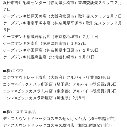
浜松市野店配送センター（静岡県浜松市）業務委託先スタッフ２月
７日
ケーズデンキ松原天美店（大阪府松原市）取引先スタッフ２月７日
ケーズデンキ湘南平塚本店（神奈川県平塚市）取引先スタッフ２月
５日
ケーズデンキ稲城若葉台店（東京都稲城市）２月１日
ケーズデンキ阿南店（徳島県阿南市）１月27日
ケーズデンキ小田原店（神奈川県小田原市）１月30日
ケーズデンキ札幌麻生店（北海道札幌市）１月31日
■(株)コジマ
コジマアウトレット堺店（大阪府）アルバイト従業員2月6日
コジマ×ビックカメラ所沢店（埼玉県）アルバイト従業員2月5日
コジマ×ビックカメラ志村店（東京都）アルバイト従業員2月6日
コジマ×ビックカメラ新座店（埼玉県）2月8日
■(株)コスモス薬品
ディスカウントドラッグコスモスせんげん台店（埼玉県越谷市）
ディスカウントドラッグコスモス粉河店（和歌山県紀の川市）