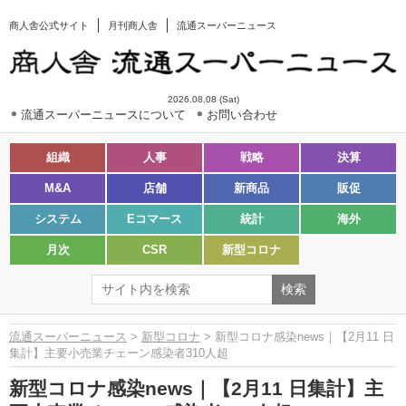
商人舎公式サイト
月刊商人舎
流通スーパーニュース
2026.08.08 (Sat)
流通スーパーニュースについて
お問い合わせ
組織
人事
戦略
決算
M&A
店舗
新商品
販促
システム
Eコマース
統計
海外
月次
CSR
新型コロナ
流通スーパーニュース
>
新型コロナ
> 新型コロナ感染news｜【2月11 日
集計】主要小売業チェーン感染者310人超
新型コロナ感染news｜【2月11 日集計】主