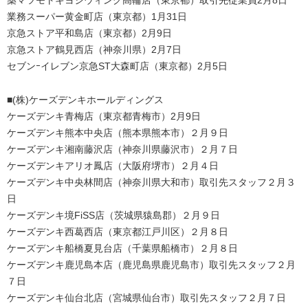
薬マツモトキヨシウィング高輪店（東京都）取引先従業員2月8日
業務スーパー黄金町店（東京都）1月31日
京急ストア平和島店（東京都）2月9日
京急ストア鶴見西店（神奈川県）2月7日
セブンｰイレブン京急ST大森町店（東京都）2月5日
■(株)ケーズデンキホールディングス
ケーズデンキ青梅店（東京都青梅市）2月9日
ケーズデンキ熊本中央店（熊本県熊本市）２月９日
ケーズデンキ湘南藤沢店（神奈川県藤沢市）２月７日
ケーズデンキアリオ鳳店（大阪府堺市）２月４日
ケーズデンキ中央林間店（神奈川県大和市）取引先スタッフ２月３
日
ケーズデンキ境FiSS店（茨城県猿島郡）２月９日
ケーズデンキ西葛西店（東京都江戸川区）２月８日
ケーズデンキ船橋夏見台店（千葉県船橋市）２月８日
ケーズデンキ鹿児島本店（鹿児島県鹿児島市）取引先スタッフ２月
７日
ケーズデンキ仙台北店（宮城県仙台市）取引先スタッフ２月７日