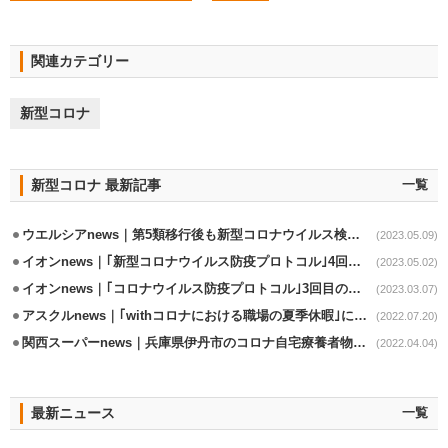
関連カテゴリー
新型コロナ
新型コロナ 最新記事
一覧
ウエルシアnews｜第5類移行後も新型コロナウイルス検査立会を継続
(2023.05.09)
イオンnews｜｢新型コロナウイルス防疫プロトコル｣4回目の改定
(2023.05.02)
イオンnews｜｢コロナウイルス防疫プロトコル｣3回目の改定実施
(2023.03.07)
アスクルnews｜｢withコロナにおける職場の夏季休暇｣に関する調査実施
(2022.07.20)
関西スーパーnews｜兵庫県伊丹市のコロナ自宅療養者物資支援事業の協力延長
(2022.04.04)
最新ニュース
一覧