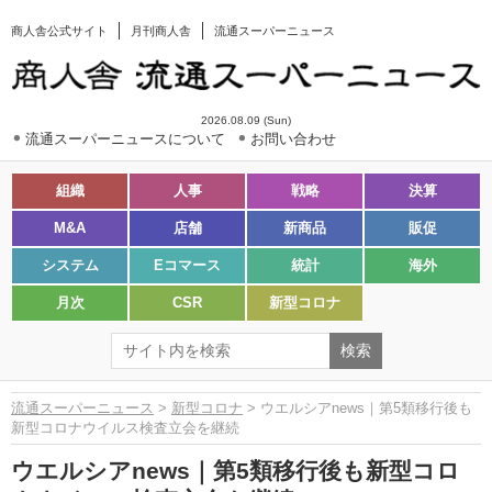
商人舎公式サイト
月刊商人舎
流通スーパーニュース
2026.08.09 (Sun)
流通スーパーニュースについて
お問い合わせ
組織
人事
戦略
決算
M&A
店舗
新商品
販促
システム
Eコマース
統計
海外
月次
CSR
新型コロナ
流通スーパーニュース
>
新型コロナ
> ウエルシアnews｜第5類移行後も
新型コロナウイルス検査立会を継続
ウエルシアnews｜第5類移行後も新型コロ