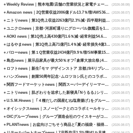
Weekly Review｜熊本地震/店舗の営業状況と家電チェーンの支援策
(2026.08.08)
Amazon news｜2Q営業収益2006億ドル13.7％増/AWS36.8％％増が貢献
(2026.08.07)
ニトリnews｜第1Q売上収益2263億円2.3%減･四半期利益1.4％減
(2026.08.07)
ユニクロnews｜京都･河原町通りにグローバル旗艦店を11/6開設
(2026.08.07)
AOKI news｜第1Q売上高430億円1.6％減･経常利益54.6％減
(2026.08.07)
はるやまnews｜第1Q売上高71億円1.4％減･経常損失4億3800万円
(2026.08.07)
バローnews｜第１Q営業収益2434億円9.9％増/SM事業15.5％増と絶好調
(2026.08.07)
島忠news｜展示品家具が最大50％オフ｢倉庫大放出祭｣4店舗限定で開催
(2026.08.07)
ロフトnews｜新生｢モマ デザインストア 京都｣9/4リプレイスオープン
(2026.08.07)
ハンズnews｜創業50周年記念･ムロツヨシ氏とのコラボ企画｢ムロハンズ｣開催
(2026.08.07)
関西フードマーケットnews｜関西スーパーデイリーマート蒲生店8/7改装
(2026.08.07)
ニトリnews｜肌ざわりを追求した新寝具｢Nうるる｣シリーズを発売
(2026.08.07)
U.S.M.Hnews｜ ｢４種だしの国産むね塩唐揚げ｣をグループ610店で共同販促
(2026.08.07)
オイシックスnews｜スノーピークとのコラボミールキット8/13発売
(2026.08.07)
OICグループnews｜グループ酒造会社のウイスキーがコンペティション受賞
(2026.08.07)
PLANTnews｜お盆向けごちそう商品と｢夏の福袋・福得カート｣8/8から開催
(2026.08.07)
リテールパートナーズnews｜7月既存店1.5%増/41カ月連続増
(2026.08.07)