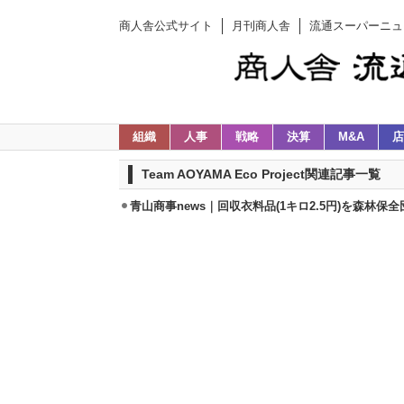
商人舎公式サイト
月刊商人舎
流通スーパーニュ
組織
人事
戦略
決算
M&A
店
Team AOYAMA Eco Project関連記事一覧
青山商事news｜回収衣料品(1キロ2.5円)を森林保全団体