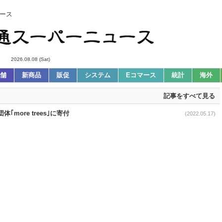
ース
2026.08.08 (Sat)
舗
新商品
販促
システム
Eコマース
統計
海外
記事をすべて見る
｢more trees｣に寄付
(2022.05.17)