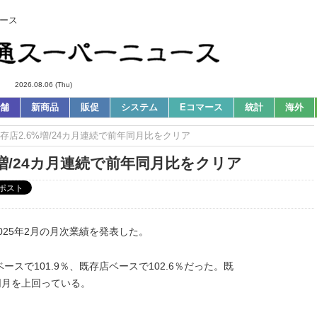
ース
2026.08.06 (Thu)
舗
新商品
販促
システム
Eコマース
統計
海外
既存店2.6%増/24カ月連続で前年同月比をクリア
%増/24カ月連続で前年同月比をクリア
025年2月の月次業績を発表した。
ースで101.9％、既存店ベースで102.6％だった。既
同月を上回っている。