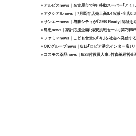
アルビスnews｜名古屋市で初･移動スーパー｢とくし
アクシアルnews｜7月既存店売上高0.4％減･全店0.
サンエーnews｜与勝シティが｢ZEB Ready｣認証を
島忠news｜家計応援企画｢爆安挑戦セール｣第7弾8/
ファミマnews｜こども食堂の｢今｣を社会へ発信す
OICグループnews｜8/16｢ロピア港北インター店
コスモス薬品news｜8/28付役員人事､竹森基経営