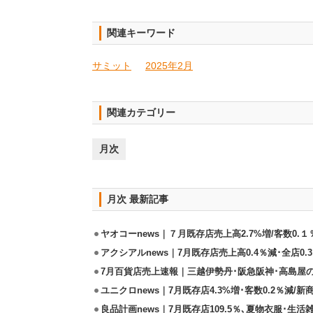
関連キーワード
サミット
2025年2月
関連カテゴリー
月次
月次 最新記事
ヤオコーnews｜７月既存店売上高2.7%増/客数0.１
アクシアルnews｜7月既存店売上高0.4％減･全店0.
7月百貨店売上速報｜三越伊勢丹･阪急阪神･高島屋
ユニクロnews｜7月既存店4.3%増･客数0.2％減/
良品計画news｜7月既存店109.5％､夏物衣服･生活