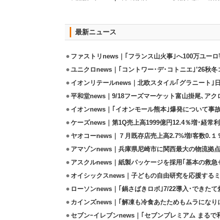
最新ニュース
ファストリnews｜｢フランス山火事｣へ100万ユー
ユニクロnews｜｢コントワー･デ･コトニエ｣’26秋冬
イオンリテールnews｜北欧スタイル｢グラニート｣
平和堂news｜9/18フーズマーケット富山掛尾､ア
イオンnews｜｢イオンモール熊本｣爆発について事
ケーズnews｜第1Q売上高1999億円12.4％増･経常利
ヤオコーnews｜７月既存店売上高2.7%増/客数0.１
アマゾンnews｜兵庫県尼崎市に関西最大の物流拠
アスクルnews｜紙製パッケージを採用｢基本の救急セ
オイシックスnews｜子どもの自由研究を応援するミ
ローソンnews｜｢鍋さばきロボ｣7/22導入･できた
カインズnews｜｢解凍も冷食あたためもムラになり
セブンｰイレブンnews｜｢セブンプレミアム まるで和