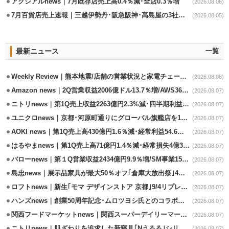
アクシアルnews｜7月既存店売上高0.4％減･全店0.3％増
(2026.08.06)
7月百貨店売上速報｜三越伊勢丹･阪急阪神･高島屋の3社は増収
(2026.08.05)
最新ニュース
一覧
Weekly Review｜熊本地震/店舗の営業状況と家電チェーンの支援策
(2026.08.08)
Amazon news｜2Q営業収益2006億ドル13.7％増/AWS36.8％％増が貢献
(2026.08.07)
ニトリnews｜第1Q売上収益2263億円2.3%減･四半期利益1.4％減
(2026.08.07)
ユニクロnews｜京都･河原町通りにグローバル旗艦店を11/6開設
(2026.08.07)
AOKI news｜第1Q売上高430億円1.6％減･経常利益54.6％減
(2026.08.07)
はるやまnews｜第1Q売上高71億円1.4％減･経常損失4億3800万円
(2026.08.07)
バローnews｜第１Q営業収益2434億円9.9％増/SM事業15.5％増と絶好調
(2026.08.07)
島忠news｜展示品家具が最大50％オフ｢倉庫大放出祭｣4店舗限定で開催
(2026.08.07)
ロフトnews｜新生｢モマ デザインストア 京都｣9/4リプレイスオープン
(2026.08.07)
ハンズnews｜創業50周年記念･ムロツヨシ氏とのコラボ企画｢ムロハンズ｣開催
(2026.08.07)
関西フードマーケットnews｜関西スーパーデイリーマート蒲生店8/7改装
(2026.08.07)
ニトリnews｜肌ざわりを追求した新寝具｢Nうるる｣シリーズを発売
(2026.08.07)