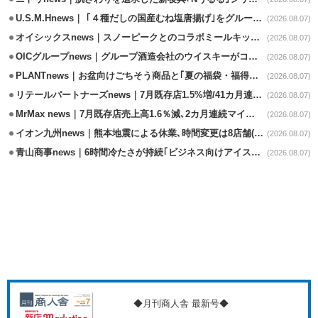
U.S.M.Hnews｜ ｢４種だしの国産むね塩唐揚げ｣をグループ610店で共同販促
(2026.08.07)
オイシックスnews｜スノーピークとのコラボミールキット8/13発売
(2026.08.07)
OICグループnews｜グループ酒造会社のウイスキーがコンペティション受賞
(2026.08.07)
PLANTnews｜お盆向けごちそう商品と｢夏の福袋・福得カート｣8/8から開催
(2026.08.07)
リテールパートナーズnews｜7月既存店1.5%増/41カ月連続増
(2026.08.07)
MrMax news｜7月既存店売上高1.6％減､2カ月連続マイナス
(2026.08.07)
イオン九州news｜熊本地震による休業､時間変更は8店舗(8/7時点)
(2026.08.07)
青山商事news｜6時間冷たさが持続｢ビジネス向けアイスベスト｣発売
(2026.08.07)
◆月刊商人舎 最新号◆