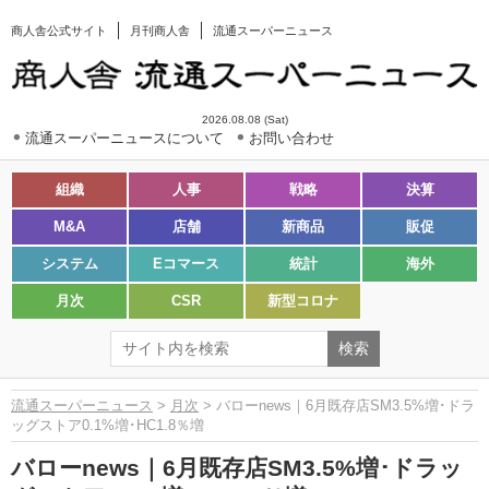
商人舎公式サイト
月刊商人舎
流通スーパーニュース
2026.08.08 (Sat)
流通スーパーニュースについて
お問い合わせ
組織
人事
戦略
決算
M&A
店舗
新商品
販促
システム
Eコマース
統計
海外
月次
CSR
新型コロナ
流通スーパーニュース
>
月次
> バローnews｜6月既存店SM3.5%増･ドラ
ッグストア0.1%増･HC1.8％増
バローnews｜6月既存店SM3.5%増･ドラッ