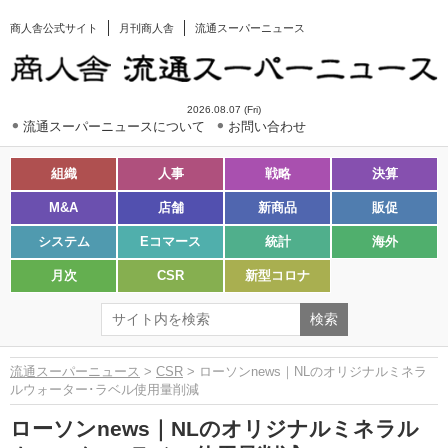
商人舎公式サイト
月刊商人舎
流通スーパーニュース
2026.08.07 (Fri)
流通スーパーニュースについて
お問い合わせ
組織
人事
戦略
決算
M&A
店舗
新商品
販促
システム
Eコマース
統計
海外
月次
CSR
新型コロナ
流通スーパーニュース
>
CSR
> ローソンnews｜NLのオリジナルミネラ
ルウォーター･ラベル使用量削減
ローソンnews｜NLのオリジナルミネラル