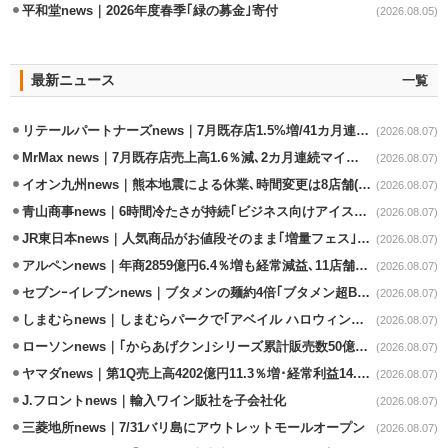
平和堂news｜2026年度春季｢緑の募金｣寄付
(2026.08.05)
最新ニュース
一覧
リテールパートナーズnews｜7月既存店1.5%増/41カ月連続増
(2026.08.07)
MrMax news｜7月既存店売上高1.6％減､2カ月連続マイナス
(2026.08.07)
イオン九州news｜熊本地震による休業､時間変更は8店舗(8/7時点)
(2026.08.07)
青山商事news｜6時間冷たさが持続｢ビジネス向けアイスベスト｣発売
(2026.08.07)
JR東日本news｜人気商品がお値段そのまま｢増量フェス｣8/18から開催
(2026.08.07)
アルペンnews｜年商2859億円6.4％増も経常減益､11店舗出店、4店閉鎖
(2026.08.07)
セブンｰイレブンnews｜ブタメンの麺約4倍｢ブタメン超BIG｣8/11から限定発売
(2026.08.07)
しまむらnews｜しまむらパークで｢アベイル ハロウィンじゅんびフェア｣開催
(2026.08.07)
ローソンnews｜｢からあげクン｣シリーズ累計販売数50億食突破
(2026.08.07)
ヤマダnews｜第1Q売上高4202億円11.3％増･経常利益14.5％増
(2026.08.07)
J.フロントnews｜輸入ワイン販社を子会社化
(2026.08.07)
三菱地所news｜7/31バリ島にアウトレットモールオープン
(2026.08.07)