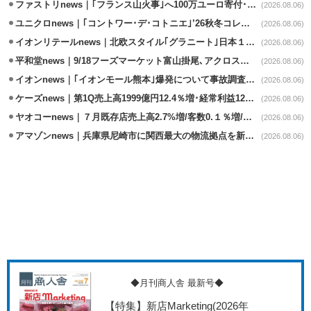
ファストリnews｜｢フランス山火事｣へ100万ユーロ寄付･衣料5万点も提供
(2026.08.06)
ユニクロnews｜｢コントワー･デ･コトニエ｣’26秋冬コレクション8/28発売
(2026.08.06)
イオンリテールnews｜北欧スタイル｢グラニート｣日本１号店を自由が丘に開業
(2026.08.06)
平和堂news｜9/18フーズマーケット富山掛尾､アクロスプラザ内に出店
(2026.08.06)
イオンnews｜｢イオンモール熊本｣爆発について事故調査委員会設置
(2026.08.06)
ケーズnews｜第1Q売上高1999億円12.4％増･経常利益125.0%増
(2026.08.06)
ヤオコーnews｜７月既存店売上高2.7%増/客数0.１％増/客単価2.6％増
(2026.08.06)
アマゾンnews｜兵庫県尼崎市に関西最大の物流拠点を新設・市内2拠点目
(2026.08.06)
◆月刊商人舎 最新号◆
【特集】新店Marketing
(2026年