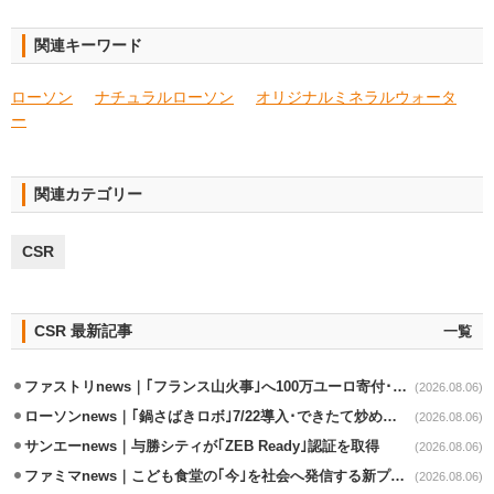
関連キーワード
ローソン
ナチュラルローソン
オリジナルミネラルウォータ
ー
関連カテゴリー
CSR
CSR 最新記事
一覧
ファストリnews｜｢フランス山火事｣へ100万ユーロ寄付･衣料5万点も提供
(2026.08.06)
ローソンnews｜｢鍋さばきロボ｣7/22導入･できたて炒めメニューを提供
(2026.08.06)
サンエーnews｜与勝シティが｢ZEB Ready｣認証を取得
(2026.08.06)
ファミマnews｜こども食堂の｢今｣を社会へ発信する新プロジェクト始動
(2026.08.06)