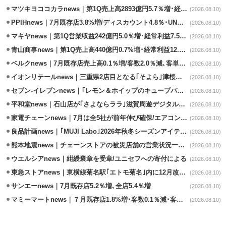
マツキヨココカラnews｜第1Q売上高2893億円5.7％増･経常利益8.8%増
(2026.08.10)
PPIHnews｜7月既存店3.8%増/ディスカウント4.8％･UNY0.3%増
(2026.08.10)
マキヤnews｜第1Q営業収益242億円5.0％増･経常利益7.5％減
(2026.08.10)
青山商事news｜第1Q売上高440億円0.7%増･経常利益12.1%減
(2026.08.10)
ベルクnews｜7月既存店売上高0.1％増/客数2.0％減､客単価2.1％増
(2026.08.10)
イオンリテールnews｜三重県2店目となる｢そよら｣津桜橋9/11オープン
(2026.08.10)
セブン-イレブンnews｜｢レモン＆ホイップのキューブパン｣8/11発売
(2026.08.10)
平和堂news｜石山店が｢さよならララ｣滋賀周遊デジタルラリースポットに選定
(2026.08.10)
家電チェーンnews｜7月は全5社が前年伸び確保/エアコン､テレビが好調
(2026.08.10)
良品計画news｜｢MUJI Labo｣2026年秋冬シーズンアイテム発売
(2026.08.10)
熊本地震news｜チェーンストアの被災店舗の営業状況一覧(8/10時点)
(2026.08.10)
ウエルシアnews｜紺綬褒章を受章/ユニセフへの寄付による
(2026.08.10)
東急ストアnews｜東横線菊名駅｢エトモ菊名｣内に12月改装オープン
(2026.08.10)
サンエーnews｜7月既存店5.2％増､全店5.4％増
(2026.08.10)
マミーマートnews｜７月既存店1.8%増･客数0.1％減･客単価1.9％増
(2026.08.10)