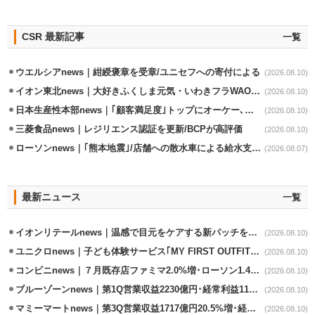
CSR 最新記事
一覧
ウエルシアnews｜紺綬褒章を受章/ユニセフへの寄付による
(2026.08.10)
イオン東北news｜大好きふくしま元気・いわきフラWAONの利用金額一部寄付
(2026.08.10)
日本生産性本部news｜｢顧客満足度｣トップにオーケー､コスモス薬品など選出
(2026.08.10)
三菱食品news｜レジリエンス認証を更新/BCPが高評価
(2026.08.10)
ローソンnews｜｢熊本地震｣/店舗への散水車による給水支援を開始
(2026.08.07)
最新ニュース
一覧
イオンリテールnews｜温感で目元をケアする新パッチを8/11発売
(2026.08.10)
ユニクロnews｜子ども体験サービス｢MY FIRST OUTFIT｣96店舗で8/22実施
(2026.08.10)
コンビニnews｜７月既存店ファミマ2.0%増･ローソン1.4%増･セブン0.6％増
(2026.08.10)
ブルーゾーンnews｜第1Q営業収益2230億円･経常利益113億円/実質増収増益
(2026.08.10)
マミーマートnews｜第3Q営業収益1717億円20.5%増･経常利益3.6%増
(2026.08.10)