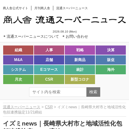
商人舎公式サイト
月刊商人舎
流通スーパーニュース
2026.08.10 (Mon)
流通スーパーニュースについて
お問い合わせ
組織
人事
戦略
決算
M&A
店舗
新商品
販促
システム
Eコマース
統計
海外
月次
CSR
新型コロナ
流通スーパーニュース
>
CSR
> イズミnews｜長崎県大村市と地域活性化
包括連携協定11/21締結
イズミnews｜長崎県大村市と地域活性化包