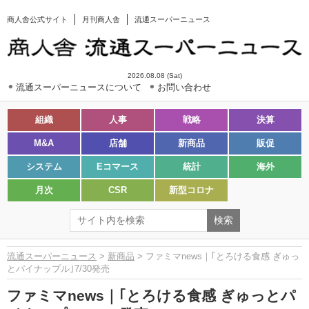
商人舎公式サイト
月刊商人舎
流通スーパーニュース
2026.08.08 (Sat)
流通スーパーニュースについて
お問い合わせ
組織
人事
戦略
決算
M&A
店舗
新商品
販促
システム
Eコマース
統計
海外
月次
CSR
新型コロナ
流通スーパーニュース
>
新商品
> ファミマnews｜｢とろける食感 ぎゅっ
とパイナップル｣7/30発売
ファミマnews｜｢とろける食感 ぎゅっとパ