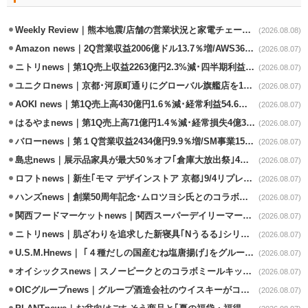
Weekly Review｜熊本地震/店舗の営業状況と家電チェーンの支援策
(2026.08.08)
Amazon news｜2Q営業収益2006億ドル13.7％増/AWS36.8％％増が貢献
(2026.08.07)
ニトリnews｜第1Q売上収益2263億円2.3%減･四半期利益1.4％減
(2026.08.07)
ユニクロnews｜京都･河原町通りにグローバル旗艦店を11/6開設
(2026.08.07)
AOKI news｜第1Q売上高430億円1.6％減･経常利益54.6％減
(2026.08.07)
はるやまnews｜第1Q売上高71億円1.4％減･経常損失4億3800万円
(2026.08.07)
バローnews｜第１Q営業収益2434億円9.9％増/SM事業15.5％増と絶好調
(2026.08.07)
島忠news｜展示品家具が最大50％オフ｢倉庫大放出祭｣4店舗限定で開催
(2026.08.07)
ロフトnews｜新生｢モマ デザインストア 京都｣9/4リプレイスオープン
(2026.08.07)
ハンズnews｜創業50周年記念･ムロツヨシ氏とのコラボ企画｢ムロハンズ｣開催
(2026.08.07)
関西フードマーケットnews｜関西スーパーデイリーマート蒲生店8/7改装
(2026.08.07)
ニトリnews｜肌ざわりを追求した新寝具｢Nうるる｣シリーズを発売
(2026.08.07)
U.S.M.Hnews｜ ｢４種だしの国産むね塩唐揚げ｣をグループ610店で共同販促
(2026.08.07)
オイシックスnews｜スノーピークとのコラボミールキット8/13発売
(2026.08.07)
OICグループnews｜グループ酒造会社のウイスキーがコンペティション受賞
(2026.08.07)