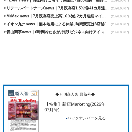
PLANTnews｜お盆向けごちそう商品と｢夏の福袋・福得カート｣8/8から開催
(2026.08.07)
リテールパートナーズnews｜7月既存店1.5%増/41カ月連続増
(2026.08.07)
MrMax news｜7月既存店売上高1.6％減､2カ月連続マイナス
(2026.08.07)
イオン九州news｜熊本地震による休業､時間変更は8店舗(8/7時点)
(2026.08.07)
青山商事news｜6時間冷たさが持続｢ビジネス向けアイスベスト｣発売
(2026.08.07)
◆月刊商人舎 最新号◆
【特集】新店Marketing
(2026年
07月号)
バックナンバーを見る