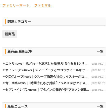
ファミリーマート
ファミマル
関連カテゴリー
新商品
新商品 最新記事
一覧
ニトリnews｜肌ざわりを追求した新寝具｢Nうるる｣シリーズを発売
(2026.08.07)
オイシックスnews｜スノーピークとのコラボミールキット8/13発売
(2026.08.07)
OICグループnews｜グループ酒造会社のウイスキーがコンペティション受賞
(2026.08.07)
青山商事news｜6時間冷たさが持続｢ビジネス向けアイスベスト｣発売
(2026.08.07)
セブンｰイレブンnews｜ブタメンの麺約4倍｢ブタメン超BIG｣8/11から限定発売
(2026.08.07)
最新ニュース
一覧