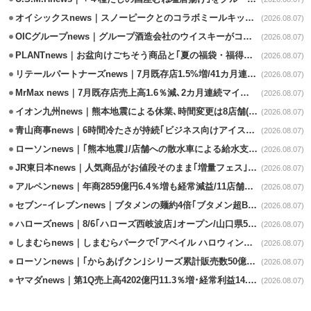
オイシックスnews｜スノーピークとのコラボミールキット8/13発売
(2026.08.07)
OICグループnews｜グループ酒造会社のウイスキーがコンペティション受賞
(2026.08.07)
PLANTnews｜お盆向けごちそう商品と｢夏の福袋・福得カート｣8/8から開催
(2026.08.07)
リテールパートナーズnews｜7月既存店1.5%増/41カ月連続増
(2026.08.07)
MrMax news｜7月既存店売上高1.6％減､2カ月連続マイナス
(2026.08.07)
イオン九州news｜熊本地震による休業､時間変更は8店舗(8/7時点)
(2026.08.07)
青山商事news｜6時間冷たさが持続｢ビジネス向けアイスベスト｣発売
(2026.08.07)
ローソンnews｜｢熊本地震｣/店舗への散水車による給水支援を開始
(2026.08.07)
JR東日本news｜人気商品がお値段そのまま｢増量フェス｣8/18から開催
(2026.08.07)
アルペンnews｜年商2859億円6.4％増も経常減益/11店舗出店､4店閉鎖
(2026.08.07)
セブンｰイレブンnews｜ブタメンの麺約4倍｢ブタメン超BIG｣8/11から限定発売
(2026.08.07)
ハローズnews｜8/6｢ハローズ西岐波店｣オープン/山口県5店舗目
(2026.08.07)
しまむらnews｜しまむらパークで｢アベイル ハロウィンじゅんびフェア｣開催
(2026.08.07)
ローソンnews｜｢からあげクン｣シリーズ累計販売数50億食突破
(2026.08.07)
ヤマダnews｜第1Q売上高4202億円11.3％増･経常利益14.5％増
(2026.08.07)