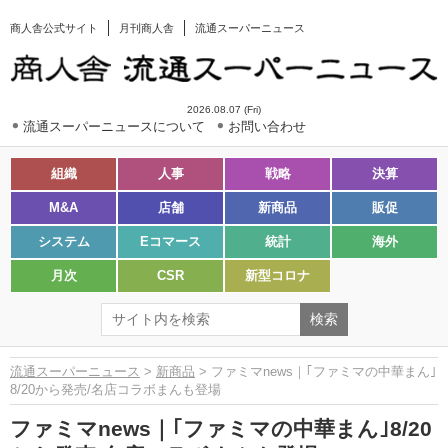
商人舎公式サイト
月刊商人舎
流通スーパーニュース
2026.08.07 (Fri)
流通スーパーニュースについて
お問い合わせ
組織
人事
戦略
決算
M&A
店舗
新商品
販促
システム
Eコマース
統計
海外
月次
CSR
新型コロナ
流通スーパーニュース
>
新商品
> ファミマnews｜｢ファミマの中華まん｣
8/20から発売/名店コラボまんも登場
ファミマnews｜｢ファミマの中華まん｣8/20