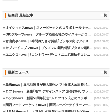
新商品 最新記事
一覧
オイシックスnews｜スノーピークとのコラボミールキット8/13発売
(2026.08.07)
OICグループnews｜グループ酒造会社のウイスキーがコンペティション受賞
(2026.08.07)
青山商事news｜6時間冷たさが持続｢ビジネス向けアイスベスト｣発売
(2026.08.07)
セブンｰイレブンnews｜ブタメンの麺約4倍｢ブタメン超BIG｣8/11から限定発売
(2026.08.07)
ユニクロnews｜｢コントワー･デ･コトニエ｣’26秋冬コレクション8/28発売
(2026.08.06)
最新ニュース
一覧
島忠news｜展示品家具が最大50％オフ｢倉庫大放出祭｣4店舗限定で開催
(2026.08.07)
ロフトnews｜新生｢モマ デザインストア 京都｣9/4リプレイスオープン
(2026.08.07)
ハンズnews｜創業50周年記念･ムロツヨシ氏とのコラボ企画｢ムロハンズ｣開催
(2026.08.07)
関西フードマーケットnews｜関西スーパーデイリーマート蒲生店8/7改装
(2026.08.07)
U.S.M.Hnews｜ ｢４種だしの国産むね塩唐揚げ｣をグループ610店で共同販促
(2026.08.07)