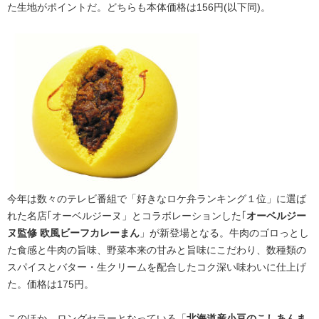
た生地がポイントだ。どちらも本体価格は156円(以下同)。
今年は数々のテレビ番組で「好きなロケ弁ランキング１位」に選ば
れた名店｢オーベルジーヌ」とコラボレーションした｢
オーベルジー
ヌ監修 欧風ビーフカレーまん
」が新登場となる。牛肉のゴロっとし
た食感と牛肉の旨味、野菜本来の甘みと旨味にこだわり、数種類の
スパイスとバター・生クリームを配合したコク深い味わいに仕上げ
た。価格は175円。
このほか、ロングセラーとなっている「
北海道産小豆のこしあんま