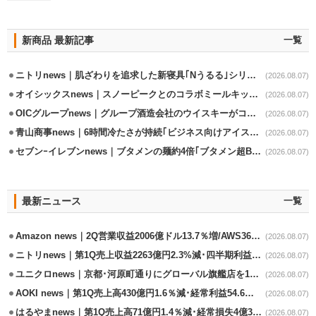
新商品 最新記事
一覧
ニトリnews｜肌ざわりを追求した新寝具｢Nうるる｣シリーズを発売
(2026.08.07)
オイシックスnews｜スノーピークとのコラボミールキット8/13発売
(2026.08.07)
OICグループnews｜グループ酒造会社のウイスキーがコンペティション受賞
(2026.08.07)
青山商事news｜6時間冷たさが持続｢ビジネス向けアイスベスト｣発売
(2026.08.07)
セブンｰイレブンnews｜ブタメンの麺約4倍｢ブタメン超BIG｣8/11から限定発売
(2026.08.07)
最新ニュース
一覧
Amazon news｜2Q営業収益2006億ドル13.7％増/AWS36.8％％増が貢献
(2026.08.07)
ニトリnews｜第1Q売上収益2263億円2.3%減･四半期利益1.4％減
(2026.08.07)
ユニクロnews｜京都･河原町通りにグローバル旗艦店を11/6開設
(2026.08.07)
AOKI news｜第1Q売上高430億円1.6％減･経常利益54.6％減
(2026.08.07)
はるやまnews｜第1Q売上高71億円1.4％減･経常損失4億3800万円
(2026.08.07)