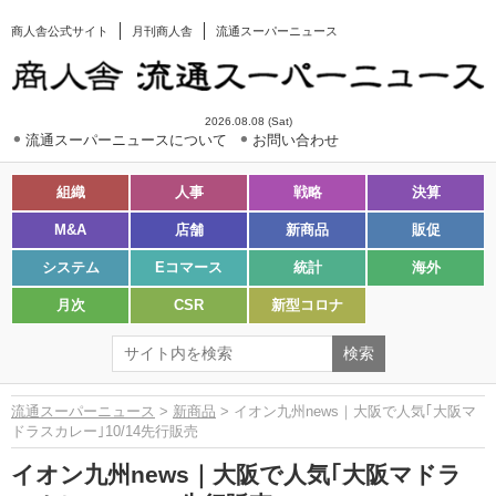
商人舎公式サイト
月刊商人舎
流通スーパーニュース
2026.08.08 (Sat)
流通スーパーニュースについて
お問い合わせ
組織
人事
戦略
決算
M&A
店舗
新商品
販促
システム
Eコマース
統計
海外
月次
CSR
新型コロナ
流通スーパーニュース
>
新商品
> イオン九州news｜大阪で人気｢大阪マ
ドラスカレー｣10/14先行販売
イオン九州news｜大阪で人気｢大阪マドラ