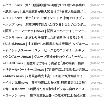
バローnews｜第１Q営業収益2434億円9.9％増/SM事業15.5％増と絶好調
(2026.08.07)
島忠news｜展示品家具が最大50％オフ｢倉庫大放出祭｣4店舗限定で開催
(2026.08.07)
ロフトnews｜新生｢モマ デザインストア 京都｣9/4リプレイスオープン
(2026.08.07)
ハンズnews｜創業50周年記念･ムロツヨシ氏とのコラボ企画｢ムロハンズ｣開催
(2026.08.07)
関西フードマーケットnews｜関西スーパーデイリーマート蒲生店8/7改装
(2026.08.07)
ニトリnews｜肌ざわりを追求した新寝具｢Nうるる｣シリーズを発売
(2026.08.07)
U.S.M.Hnews｜ ｢４種だしの国産むね塩唐揚げ｣をグループ610店で共同販促
(2026.08.07)
オイシックスnews｜スノーピークとのコラボミールキット8/13発売
(2026.08.07)
OICグループnews｜グループ酒造会社のウイスキーがコンペティション受賞
(2026.08.07)
PLANTnews｜お盆向けごちそう商品と｢夏の福袋・福得カート｣8/8から開催
(2026.08.07)
リテールパートナーズnews｜7月既存店1.5%増/41カ月連続増
(2026.08.07)
MrMax news｜7月既存店売上高1.6％減､2カ月連続マイナス
(2026.08.07)
イオン九州news｜熊本地震による休業､時間変更は8店舗(8/7時点)
(2026.08.07)
青山商事news｜6時間冷たさが持続｢ビジネス向けアイスベスト｣発売
(2026.08.07)
ローソンnews｜｢熊本地震｣/店舗への散水車による給水支援を開始
(2026.08.07)