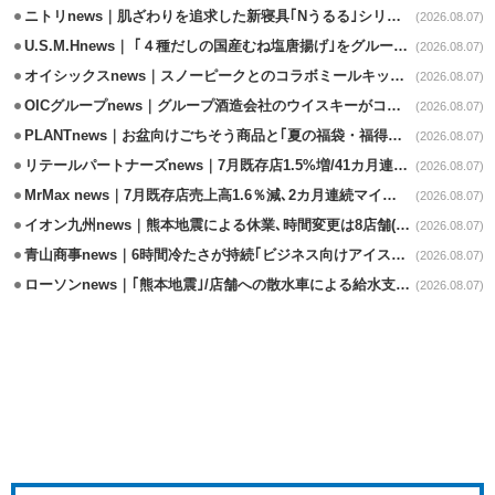
ニトリnews｜肌ざわりを追求した新寝具｢Nうるる｣シリーズを発売
(2026.08.07)
U.S.M.Hnews｜ ｢４種だしの国産むね塩唐揚げ｣をグループ610店で共同販促
(2026.08.07)
オイシックスnews｜スノーピークとのコラボミールキット8/13発売
(2026.08.07)
OICグループnews｜グループ酒造会社のウイスキーがコンペティション受賞
(2026.08.07)
PLANTnews｜お盆向けごちそう商品と｢夏の福袋・福得カート｣8/8から開催
(2026.08.07)
リテールパートナーズnews｜7月既存店1.5%増/41カ月連続増
(2026.08.07)
MrMax news｜7月既存店売上高1.6％減､2カ月連続マイナス
(2026.08.07)
イオン九州news｜熊本地震による休業､時間変更は8店舗(8/7時点)
(2026.08.07)
青山商事news｜6時間冷たさが持続｢ビジネス向けアイスベスト｣発売
(2026.08.07)
ローソンnews｜｢熊本地震｣/店舗への散水車による給水支援を開始
(2026.08.07)