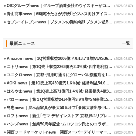
OICグループnews｜グループ酒造会社のウイスキーがコンペティション受賞
(2026.08.07)
青山商事news｜6時間冷たさが持続｢ビジネス向けアイスベスト｣発売
(2026.08.07)
セブンｰイレブンnews｜ブタメンの麺約4倍｢ブタメン超BIG｣8/11から限定発売
(2026.08.07)
最新ニュース
一覧
Amazon news｜1Q営業収益2006億ドル13.7％増/AWS36.8％％増が貢献
(2026.08.07)
ニトリnews｜第1Q売上収益2263億円2.3%減･四半期利益1.4％減
(2026.08.07)
ユニクロnews｜京都･河原町通りにグローバル旗艦店を11/6開設
(2026.08.07)
AOKI news｜第1Q売上高430億円1.6％減･経常利益54.6％減
(2026.08.07)
はるやまnews｜第1Q売上高71億円1.4％減･経常損失4億3800万円
(2026.08.07)
バローnews｜第１Q営業収益2434億円9.9％増/SM事業15.5％増と絶好調
(2026.08.07)
島忠news｜展示品家具が最大50％オフ｢倉庫大放出祭｣4店舗限定で開催
(2026.08.07)
ロフトnews｜新生｢モマ デザインストア 京都｣9/4リプレイスオープン
(2026.08.07)
ハンズnews｜創業50周年記念･ムロツヨシ氏とのコラボ企画｢ムロハンズ｣開催
(2026.08.07)
関西フードマーケットnews｜関西スーパーデイリーマート蒲生店8/7改装
(2026.08.07)