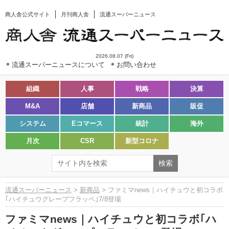
商人舎公式サイト
月刊商人舎
流通スーパーニュース
2026.08.07 (Fri)
流通スーパーニュースについて
お問い合わせ
組織
人事
戦略
決算
M&A
店舗
新商品
販促
システム
Eコマース
統計
海外
月次
CSR
新型コロナ
流通スーパーニュース
>
新商品
> ファミマnews｜ハイチュウと初コラボ
｢ハイチュウグレープフラッペ｣7/8登場
ファミマnews｜ハイチュウと初コラボ｢ハ