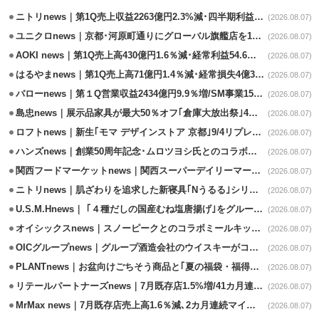
ニトリnews｜第1Q売上収益2263億円2.3%減･四半期利益1.4％減
(2026.08.07)
ユニクロnews｜京都･河原町通りにグローバル旗艦店を11/6開設
(2026.08.07)
AOKI news｜第1Q売上高430億円1.6％減･経常利益54.6％減
(2026.08.07)
はるやまnews｜第1Q売上高71億円1.4％減･経常損失4億3800万円
(2026.08.07)
バローnews｜第１Q営業収益2434億円9.9％増/SM事業15.5％増と絶好調
(2026.08.07)
島忠news｜展示品家具が最大50％オフ｢倉庫大放出祭｣4店舗限定で開催
(2026.08.07)
ロフトnews｜新生｢モマ デザインストア 京都｣9/4リプレイスオープン
(2026.08.07)
ハンズnews｜創業50周年記念･ムロツヨシ氏とのコラボ企画｢ムロハンズ｣開催
(2026.08.07)
関西フードマーケットnews｜関西スーパーデイリーマート蒲生店8/7改装
(2026.08.07)
ニトリnews｜肌ざわりを追求した新寝具｢Nうるる｣シリーズを発売
(2026.08.07)
U.S.M.Hnews｜ ｢４種だしの国産むね塩唐揚げ｣をグループ610店で共同販促
(2026.08.07)
オイシックスnews｜スノーピークとのコラボミールキット8/13発売
(2026.08.07)
OICグループnews｜グループ酒造会社のウイスキーがコンペティション受賞
(2026.08.07)
PLANTnews｜お盆向けごちそう商品と｢夏の福袋・福得カート｣8/8から開催
(2026.08.07)
リテールパートナーズnews｜7月既存店1.5%増/41カ月連続増
(2026.08.07)
MrMax news｜7月既存店売上高1.6％減､2カ月連続マイナス
(2026.08.07)