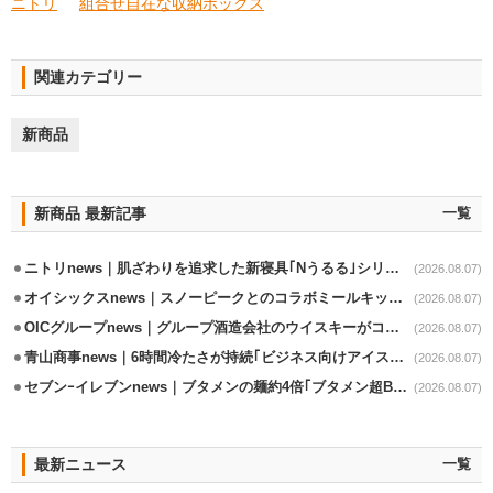
ニトリ
組合せ自在な収納ボックス
関連カテゴリー
新商品
新商品 最新記事
一覧
ニトリnews｜肌ざわりを追求した新寝具｢Nうるる｣シリーズを発売
(2026.08.07)
オイシックスnews｜スノーピークとのコラボミールキット8/13発売
(2026.08.07)
OICグループnews｜グループ酒造会社のウイスキーがコンペティション受賞
(2026.08.07)
青山商事news｜6時間冷たさが持続｢ビジネス向けアイスベスト｣発売
(2026.08.07)
セブンｰイレブンnews｜ブタメンの麺約4倍｢ブタメン超BIG｣8/11から限定発売
(2026.08.07)
最新ニュース
一覧