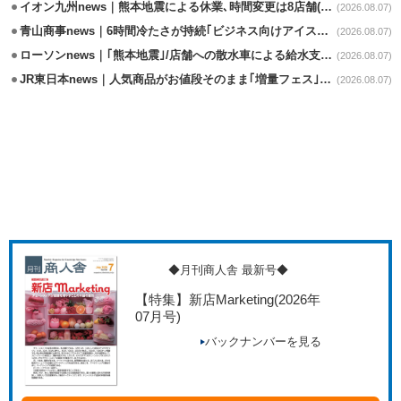
イオン九州news｜熊本地震による休業､時間変更は8店舗(8/7時点)
(2026.08.07)
青山商事news｜6時間冷たさが持続｢ビジネス向けアイスベスト｣発売
(2026.08.07)
ローソンnews｜｢熊本地震｣/店舗への散水車による給水支援を開始
(2026.08.07)
JR東日本news｜人気商品がお値段そのまま｢増量フェス｣8/18から開催
(2026.08.07)
◆月刊商人舎 最新号◆
【特集】新店Marketing
(2026年
07月号)
バックナンバーを見る