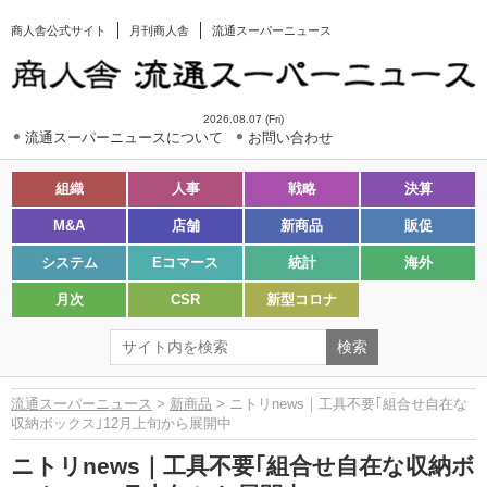
商人舎公式サイト
月刊商人舎
流通スーパーニュース
2026.08.07 (Fri)
流通スーパーニュースについて
お問い合わせ
組織
人事
戦略
決算
M&A
店舗
新商品
販促
システム
Eコマース
統計
海外
月次
CSR
新型コロナ
流通スーパーニュース
>
新商品
> ニトリnews｜工具不要｢組合せ自在な
収納ボックス｣12月上旬から展開中
ニトリnews｜工具不要｢組合せ自在な収納ボ