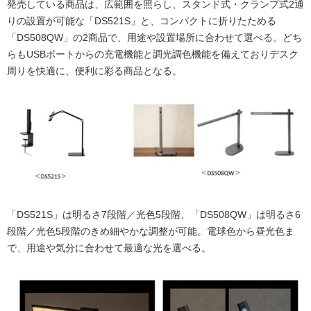
発売している商品は、広範囲を照らし、スタンド式・クランプ式2通
りの設置が可能な「DS521S」と、コンパクトに折りたためる
「DS508QW」の2商品で、用途や設置場所に合わせて選べる。どち
らもUSBポートからの充電機能と調光調色機能を備えておりデスク
周りを快適に、便利に彩る商品となる。
「DS521S」は明るさ7段階／光色5段階、「DS508QW」は明るさ6
段階／光色5段階のきめ細やかな調整が可能。電球色から昼光色ま
で、用途や気分に合わせて最適な光を選べる。