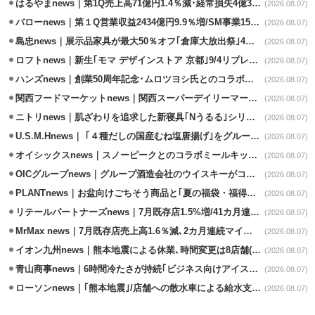
はるやまnews｜第1Q売上高71億円1.4％減･経常損失4億3800万円
(2026.08.07)
バローnews｜第１Q営業収益2434億円9.9％増/SM事業15.5％増と絶好調
(2026.08.07)
島忠news｜展示品家具が最大50％オフ｢倉庫大放出祭｣4店舗限定で開催
(2026.08.07)
ロフトnews｜新生｢モマ デザインストア 京都｣9/4リプレイスオープン
(2026.08.07)
ハンズnews｜創業50周年記念･ムロツヨシ氏とのコラボ企画｢ムロハンズ｣開催
(2026.08.07)
関西フードマーケットnews｜関西スーパーデイリーマート蒲生店8/7改装
(2026.08.07)
ニトリnews｜肌ざわりを追求した新寝具｢Nうるる｣シリーズを発売
(2026.08.07)
U.S.M.Hnews｜ ｢４種だしの国産むね塩唐揚げ｣をグループ610店で共同販促
(2026.08.07)
オイシックスnews｜スノーピークとのコラボミールキット8/13発売
(2026.08.07)
OICグループnews｜グループ酒造会社のウイスキーがコンペティション受賞
(2026.08.07)
PLANTnews｜お盆向けごちそう商品と｢夏の福袋・福得カート｣8/8から開催
(2026.08.07)
リテールパートナーズnews｜7月既存店1.5%増/41カ月連続増
(2026.08.07)
MrMax news｜7月既存店売上高1.6％減､2カ月連続マイナス
(2026.08.07)
イオン九州news｜熊本地震による休業､時間変更は8店舗(8/7時点)
(2026.08.07)
青山商事news｜6時間冷たさが持続｢ビジネス向けアイスベスト｣発売
(2026.08.07)
ローソンnews｜｢熊本地震｣/店舗への散水車による給水支援を開始
(2026.08.07)