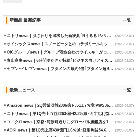
新商品 最新記事
一覧
ニトリnews｜肌ざわりを追求した新寝具｢Nうるる｣シリーズを発売
(2026.08.07)
オイシックスnews｜スノーピークとのコラボミールキット8/13発売
(2026.08.07)
OICグループnews｜グループ酒造会社のウイスキーがコンペティション受賞
(2026.08.07)
青山商事news｜6時間冷たさが持続｢ビジネス向けアイスベスト｣発売
(2026.08.07)
セブンｰイレブンnews｜ブタメンの麺約4倍｢ブタメン超BIG｣8/11から限定発売
(2026.08.07)
最新ニュース
一覧
Amazon news｜2Q営業収益2006億ドル13.7％増/AWS36.8％％増が貢献
(2026.08.07)
ニトリnews｜第1Q売上収益2263億円2.3%減･四半期利益1.4％減
(2026.08.07)
ユニクロnews｜京都･河原町通りにグローバル旗艦店を11/6開設
(2026.08.07)
AOKI news｜第1Q売上高430億円1.6％減･経常利益54.6％減
(2026.08.07)