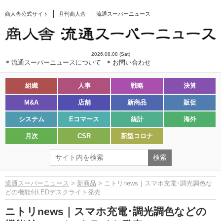
商人舎公式サイト
月刊商人舎
流通スーパーニュース
2026.08.08 (Sat)
流通スーパーニュースについて
お問い合わせ
組織
人事
戦略
決算
M&A
店舗
新商品
販促
システム
Eコマース
統計
海外
月次
CSR
新型コロナ
流通スーパーニュース
>
新商品
> ニトリnews｜スマホ充電･調光調色な
どの機能付LEDデスクライト発売
ニトリnews｜スマホ充電･調光調色などの