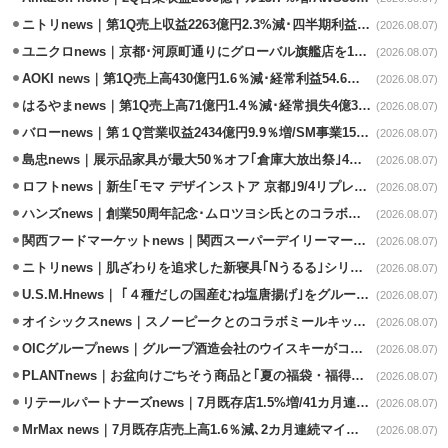
ニトリnews｜第1Q売上収益2263億円2.3%減･四半期利益1.4％減
(2026.08.07)
ユニクロnews｜京都･河原町通りにグローバル旗艦店を11/6開設
(2026.08.07)
AOKI news｜第1Q売上高430億円1.6％減･経常利益54.6％減
(2026.08.07)
はるやまnews｜第1Q売上高71億円1.4％減･経常損失4億3800万円
(2026.08.07)
バローnews｜第１Q営業収益2434億円9.9％増/SM事業15.5％増と絶好調
(2026.08.07)
島忠news｜展示品家具が最大50％オフ｢倉庫大放出祭｣4店舗限定で開催
(2026.08.07)
ロフトnews｜新生｢モマ デザインストア 京都｣9/4リプレイスオープン
(2026.08.07)
ハンズnews｜創業50周年記念･ムロツヨシ氏とのコラボ企画｢ムロハンズ｣開催
(2026.08.07)
関西フードマーケットnews｜関西スーパーデイリーマート蒲生店8/7改装
(2026.08.07)
ニトリnews｜肌ざわりを追求した新寝具｢Nうるる｣シリーズを発売
(2026.08.07)
U.S.M.Hnews｜ ｢４種だしの国産むね塩唐揚げ｣をグループ610店で共同販促
(2026.08.07)
オイシックスnews｜スノーピークとのコラボミールキット8/13発売
(2026.08.07)
OICグループnews｜グループ酒造会社のウイスキーがコンペティション受賞
(2026.08.07)
PLANTnews｜お盆向けごちそう商品と｢夏の福袋・福得カート｣8/8から開催
(2026.08.07)
リテールパートナーズnews｜7月既存店1.5%増/41カ月連続増
(2026.08.07)
MrMax news｜7月既存店売上高1.6％減､2カ月連続マイナス
(2026.08.07)