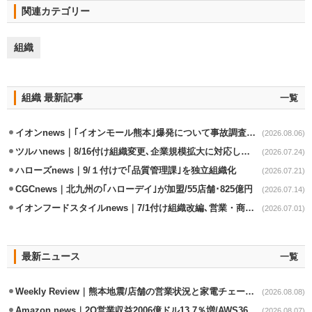
関連カテゴリー
組織
組織 最新記事
一覧
イオンnews｜｢イオンモール熊本｣爆発について事故調査委員会設置
(2026.08.06)
ツルハnews｜8/16付け組織変更､企業規模拡大に対応した財経本部強化
(2026.07.24)
ハローズnews｜9/１付けで｢品質管理課｣を独立組織化
(2026.07.21)
CGCnews｜北九州の｢ハローデイ｣が加盟/55店舗･825億円
(2026.07.14)
イオンフードスタイルnews｜7/1付け組織改編､営業・商品本部を再編
(2026.07.01)
最新ニュース
一覧
Weekly Review｜熊本地震/店舗の営業状況と家電チェーンの支援策
(2026.08.08)
Amazon news｜2Q営業収益2006億ドル13.7％増/AWS36.8％％増が貢献
(2026.08.07)