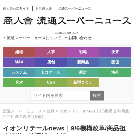
商人舎公式サイト
月刊商人舎
流通スーパーニュース
2026.08.09 (Sun)
流通スーパーニュースについて
お問い合わせ
組織
人事
戦略
決算
M&A
店舗
新商品
販促
システム
Eコマース
統計
海外
月次
CSR
新型コロナ
流通スーパーニュース
>
組織
> イオンリテールnews｜9/6機構改革/商品
担当組織の管理部を改組
イオンリテールnews｜9/6機構改革/商品担