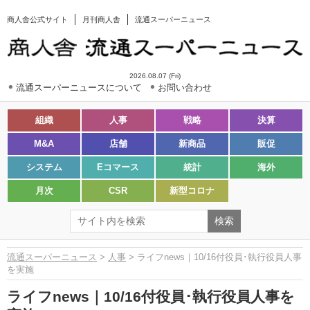
商人舎公式サイト
月刊商人舎
流通スーパーニュース
2026.08.07 (Fri)
流通スーパーニュースについて
お問い合わせ
組織
人事
戦略
決算
M&A
店舗
新商品
販促
システム
Eコマース
統計
海外
月次
CSR
新型コロナ
流通スーパーニュース
>
人事
> ライフnews｜10/16付役員･執行役員人事
を実施
ライフnews｜10/16付役員･執行役員人事を