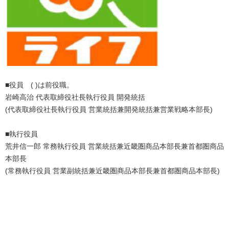
■役員 ( )は前役職。
岩崎高治 代表取締役社⻑執⾏役員 開発統括
(代表取締役社⻑執⾏役員 営業統括兼開発統括兼営業戦略本部⻑)
■執行役員
荒井信⼀郎 常務執⾏役員 営業統括兼近畿圏商品本部⻑兼⾸都圏商品
本部⻑
(常務執⾏役員 営業副統括兼近畿圏商品本部⻑兼⾸都圏商品本部⻑)