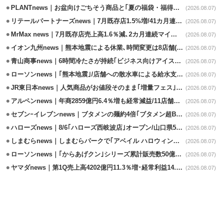
PLANTnews｜お盆向けごちそう商品と｢夏の福袋・福得カート｣8/8から開催
(2026.08.07)
リテールパートナーズnews｜7月既存店1.5%増/41カ月連続増
(2026.08.07)
MrMax news｜7月既存店売上高1.6％減､2カ月連続マイナス
(2026.08.07)
イオン九州news｜熊本地震による休業､時間変更は8店舗(8/7時点)
(2026.08.07)
青山商事news｜6時間冷たさが持続｢ビジネス向けアイスベスト｣発売
(2026.08.07)
ローソンnews｜｢熊本地震｣/店舗への散水車による給水支援を開始
(2026.08.07)
JR東日本news｜人気商品がお値段そのまま｢増量フェス｣8/18から開催
(2026.08.07)
アルペンnews｜年商2859億円6.4％増も経常減益/11店舗出店､4店閉鎖
(2026.08.07)
セブンｰイレブンnews｜ブタメンの麺約4倍｢ブタメン超BIG｣8/11から限定発売
(2026.08.07)
ハローズnews｜8/6｢ハローズ西岐波店｣オープン/山口県5店舗目
(2026.08.07)
しまむらnews｜しまむらパークで｢アベイル ハロウィンじゅんびフェア｣開催
(2026.08.07)
ローソンnews｜｢からあげクン｣シリーズ累計販売数50億食突破
(2026.08.07)
ヤマダnews｜第1Q売上高4202億円11.3％増･経常利益14.5％増
(2026.08.07)