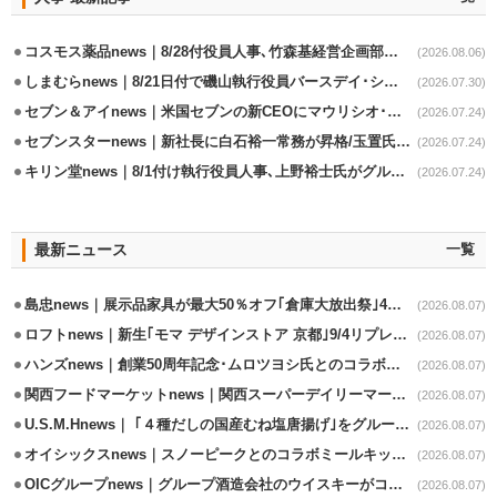
コスモス薬品news｜8/28付役員人事､竹森基経営企画部長が取締役昇格
(2026.08.06)
しまむらnews｜8/21日付で磯山執行役員バースデイ･シャンブル事業兼任
(2026.07.30)
セブン＆アイnews｜米国セブンの新CEOにマウリシオ･レイバ氏
(2026.07.24)
セブンスターnews｜新社長に白石裕一常務が昇格/玉置氏は会長専任
(2026.07.24)
キリン堂news｜8/1付け執行役員人事､上野裕士氏がグループ法務部長兼務
(2026.07.24)
最新ニュース
一覧
島忠news｜展示品家具が最大50％オフ｢倉庫大放出祭｣4店舗限定で開催
(2026.08.07)
ロフトnews｜新生｢モマ デザインストア 京都｣9/4リプレイスオープン
(2026.08.07)
ハンズnews｜創業50周年記念･ムロツヨシ氏とのコラボ企画｢ムロハンズ｣開催
(2026.08.07)
関西フードマーケットnews｜関西スーパーデイリーマート蒲生店8/7改装
(2026.08.07)
U.S.M.Hnews｜ ｢４種だしの国産むね塩唐揚げ｣をグループ610店で共同販促
(2026.08.07)
オイシックスnews｜スノーピークとのコラボミールキット8/13発売
(2026.08.07)
OICグループnews｜グループ酒造会社のウイスキーがコンペティション受賞
(2026.08.07)