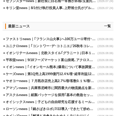
セブンスターnews｜新社長に白石裕一常務が昇格/玉置氏は会長専任
(2026.07.24)
キリン堂news｜8/1付け執行役員人事､上野裕士氏がグループ法務部長兼務
(2026.07.24)
最新ニュース
一覧
ファストリnews｜｢フランス山火事｣へ100万ユーロ寄付･衣料5万点も提供
(2026.08.06)
ユニクロnews｜｢コントワー･デ･コトニエ｣’26秋冬コレクション8/28発売
(2026.08.06)
イオンリテールnews｜北欧スタイル｢グラニート｣日本１号店を自由が丘に開業
(2026.08.06)
平和堂news｜9/18フーズマーケット富山掛尾､アクロスプラザ内に出店
(2026.08.06)
イオンnews｜｢イオンモール熊本｣爆発について事故調査委員会設置
(2026.08.06)
ケーズnews｜第1Q売上高1999億円12.4％増･経常利益125.0%増
(2026.08.06)
ヤオコーnews｜７月既存店売上高2.7%増/客数0.１％増/客単価2.6％増
(2026.08.06)
アマゾンnews｜兵庫県尼崎市に関西最大の物流拠点を新設・市内2拠点目
(2026.08.06)
アスクルnews｜紙製パッケージを採用｢基本の救急セット｣8/5発売
(2026.08.06)
オイシックスnews｜子どもの自由研究を応援するミールキット8/6発売
(2026.08.06)
ローソンnews｜｢鍋さばきロボ｣7/22導入･できたて炒めメニューを提供
(2026.08.06)