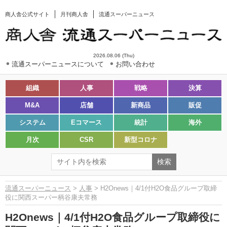
商人舎公式サイト
月刊商人舎
流通スーパーニュース
2026.08.06 (Thu)
流通スーパーニュースについて
お問い合わせ
組織
人事
戦略
決算
M&A
店舗
新商品
販促
システム
Eコマース
統計
海外
月次
CSR
新型コロナ
流通スーパーニュース
>
人事
> H2Onews｜4/1付H2O食品グループ取締
役に関西スーパー柄谷康夫常務
H2Onews｜4/1付H2O食品グループ取締役に