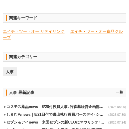
関連キーワード
エイチ・ツー・オー リテイリング
エイチ・ツー・オー食品グル
ープ
関連カテゴリー
人事
人事 最新記事
一覧
コスモス薬品news｜8/28付役員人事､竹森基経営企画部長が取締役昇格
(2026.08.06)
しまむらnews｜8/21日付で磯山執行役員バースデイ･シャンブル事業兼任
(2026.07.30)
セブン＆アイnews｜米国セブンの新CEOにマウリシオ･レイバ氏
(2026.07.24)