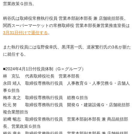
営業政策Ｇ担当。
柄谷氏は取締役常務執行役員 営業本部副本部長 兼 店舗統括部長。
関西スーパーマーケットの常務取締役 営業本部長兼営業推進室長は
3月31日付けで退任する
。
また執行役員には塩野俊幸氏、黒澤憲一氏、道家繁行氏の3名が新た
に就任する。
■2024年4月1日付役員体制（G＝グループ）
林 克弘 代表取締役社長 営業本部長
永田 靖人 取締役専務執行役員 人事教育Ｇ・人事労務Ｇ・店舗人
事Ｇ担当
梅本 友之 取締役専務執行役員 総務Ｇ担当
松元 努 取締役専務執行役員 開発Ｇ・建築設備Ｇ・店舗統括部
複合業態担当
岩﨑 暢志 取締役常務執行役員 営業本部副本部長 兼 商品統括部
長、営業政策Ｇ担当
柄谷 康夫 取締役常務執行役員 営業本部副本部長 兼 店舗統括部