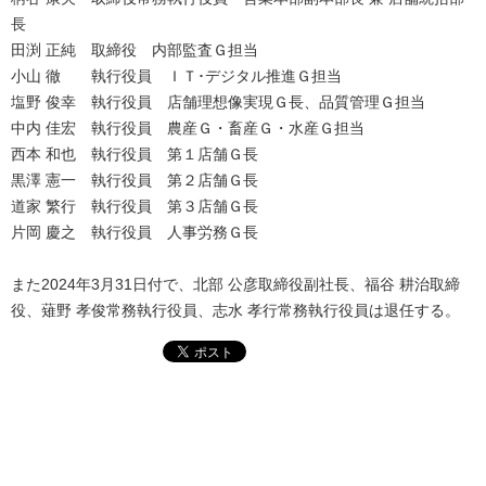
長
田渕 正純 取締役 内部監査Ｇ担当
小山 徹 執行役員 ＩＴ･デジタル推進Ｇ担当
塩野 俊幸 執行役員 店舗理想像実現Ｇ長、品質管理Ｇ担当
中内 佳宏 執行役員 農産Ｇ・畜産Ｇ・水産Ｇ担当
西本 和也 執行役員 第１店舗Ｇ長
黒澤 憲一 執行役員 第２店舗Ｇ長
道家 繁行 執行役員 第３店舗Ｇ長
片岡 慶之 執行役員 人事労務Ｇ長
また2024年3月31日付で、北部 公彦取締役副社長、福谷 耕治取締
役、薙野 孝俊常務執行役員、志水 孝行常務執行役員は退任する。