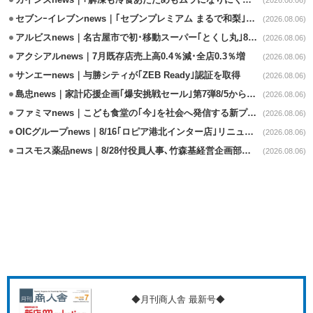
カインズnews｜｢解凍も冷食あたためもムラになりにくいフラットレンジ｣発売
(2026.08.06)
セブンｰイレブンnews｜｢セブンプレミアム まるで和梨｣8/11から順次発売
(2026.08.06)
アルビスnews｜名古屋市で初･移動スーパー｢とくし丸｣8/4運行開始
(2026.08.06)
アクシアルnews｜7月既存店売上高0.4％減･全店0.3％増
(2026.08.06)
サンエーnews｜与勝シティが｢ZEB Ready｣認証を取得
(2026.08.06)
島忠news｜家計応援企画｢爆安挑戦セール｣第7弾8/5から開催
(2026.08.06)
ファミマnews｜こども食堂の｢今｣を社会へ発信する新プロジェクト始動
(2026.08.06)
OICグループnews｜8/16｢ロピア港北インター店｣リニューアル/食品売場拡大
(2026.08.06)
コスモス薬品news｜8/28付役員人事､竹森基経営企画部長が取締役昇格
(2026.08.06)
◆月刊商人舎 最新号◆