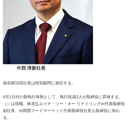
中西 淳新社長
福谷耕治現社長は特別顧問に就任する。
4月1日付の新執行体制として、執行役員3人が取締役に昇格する。
（）は現職。林克弘エイチ・ツー・オー リテイリング㈱代表取締役
副社長、㈱関西フードマーケット代表取締役社長も取締役に加わ
る。