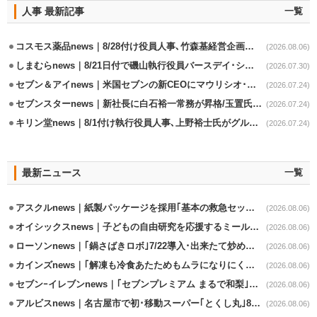
人事 最新記事
一覧
コスモス薬品news｜8/28付け役員人事､竹森基経営企画部長が昇格
(2026.08.06)
しまむらnews｜8/21日付で磯山執行役員バースデイ･シャンブル事業兼任
(2026.07.30)
セブン＆アイnews｜米国セブンの新CEOにマウリシオ･レイバ氏
(2026.07.24)
セブンスターnews｜新社長に白石裕一常務が昇格/玉置氏は会長専任
(2026.07.24)
キリン堂news｜8/1付け執行役員人事､上野裕士氏がグループ法務部長兼務
(2026.07.24)
最新ニュース
一覧
アスクルnews｜紙製パッケージを採用｢基本の救急セット｣8/5発売
(2026.08.06)
オイシックスnews｜子どもの自由研究を応援するミールキット8/6発売
(2026.08.06)
ローソンnews｜｢鍋さばきロボ｣7/22導入･出来たて炒めメニューを提供
(2026.08.06)
カインズnews｜｢解凍も冷食あたためもムラになりにくいフラットレンジ｣発売
(2026.08.06)
セブンｰイレブンnews｜｢セブンプレミアム まるで和梨｣8/11から順次発売
(2026.08.06)
アルビスnews｜名古屋市で初･移動スーパー｢とくし丸｣8/4運行開始
(2026.08.06)