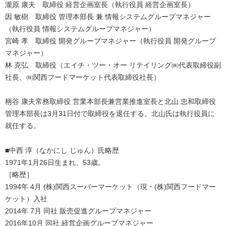
瀧原 康夫 取締役 経営企画室長（執行役員 経営企画室長）
因 敏樹 取締役 管理本部長 兼 情報システムグループマネジャー
（執行役員 情報システムグループマネジャー）
宮崎 孝 取締役 開発グループマネジャー（執行役員 開発グループ
マネジャー）
林 克弘 取締役（エイチ・ツー・オー リテイリング㈱代表取締役副
社長、㈱関西フードマーケット代表取締役社長）
柄谷 康夫常務取締役 営業本部長兼営業推進室長と北山 忠和取締役
管理本部長は3月31日付で取締役を退任する。北山氏は執行役員に
就任する。
■中西 淳（なかにし じゅん）氏略歴
1971年1月26日生まれ、53歳。
［略歴］
1994年 4月 (株)関西スーパーマーケット（現・(株)関西フードマー
ケット）入社
2014年 7月 同社 販売促進グループマネジャー
2016年10月 同社 経営企画グループマネジャー