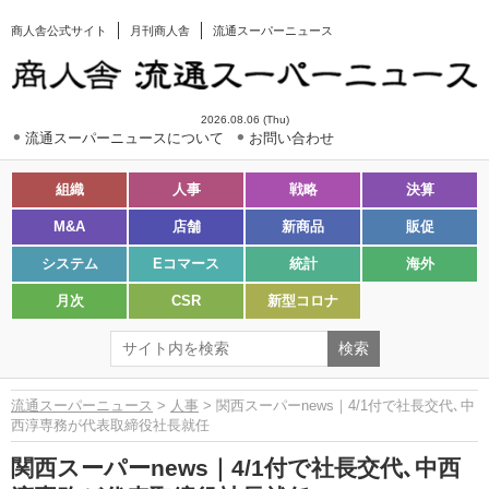
商人舎公式サイト
月刊商人舎
流通スーパーニュース
2026.08.06 (Thu)
流通スーパーニュースについて
お問い合わせ
組織
人事
戦略
決算
M&A
店舗
新商品
販促
システム
Eコマース
統計
海外
月次
CSR
新型コロナ
流通スーパーニュース
>
人事
> 関西スーパーnews｜4/1付で社長交代､中
西淳専務が代表取締役社長就任
関西スーパーnews｜4/1付で社長交代､中西