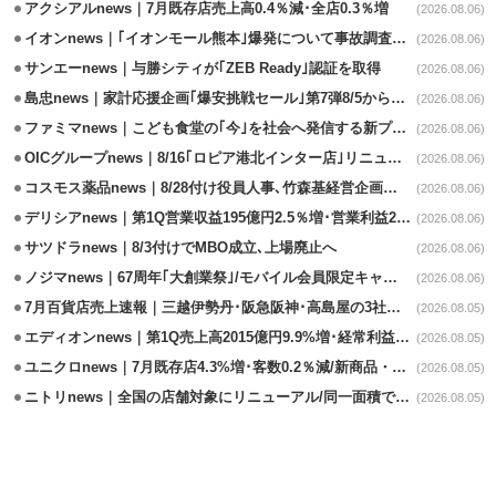
アクシアルnews｜7月既存店売上高0.4％減･全店0.3％増
(2026.08.06)
イオンnews｜｢イオンモール熊本｣爆発について事故調査委員会設置
(2026.08.06)
サンエーnews｜与勝シティが｢ZEB Ready｣認証を取得
(2026.08.06)
島忠news｜家計応援企画｢爆安挑戦セール｣第7弾8/5から開催
(2026.08.06)
ファミマnews｜こども食堂の｢今｣を社会へ発信する新プロジェクト始動
(2026.08.06)
OICグループnews｜8/16｢ロピア港北インター店｣リニューアル/食品売場拡大
(2026.08.06)
コスモス薬品news｜8/28付け役員人事､竹森基経営企画部長が昇格
(2026.08.06)
デリシアnews｜第1Q営業収益195億円2.5％増･営業利益27.8%減
(2026.08.06)
サツドラnews｜8/3付けでMBO成立､上場廃止へ
(2026.08.06)
ノジマnews｜67周年｢大創業祭｣/モバイル会員限定キャンペーン実施
(2026.08.06)
7月百貨店売上速報｜三越伊勢丹･阪急阪神･高島屋の3社は増収
(2026.08.05)
エディオンnews｜第1Q売上高2015億円9.9%増･経常利益127.5%増
(2026.08.05)
ユニクロnews｜7月既存店4.3%増･客数0.2％減/新商品・夏物商品が好調
(2026.08.05)
ニトリnews｜全国の店舗対象にリニューアル/同一面積で品揃え24％拡大
(2026.08.05)