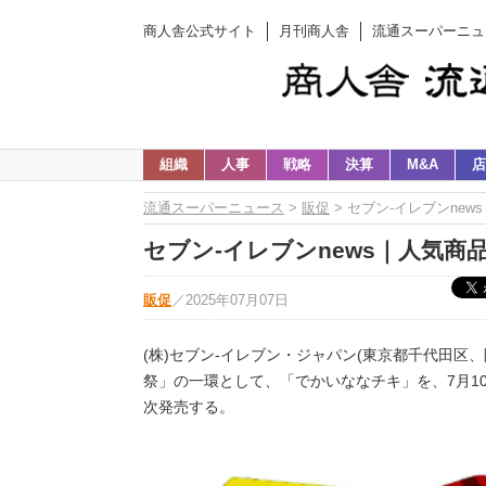
商人舎公式サイト
月刊商人舎
流通スーパーニュ
組織
人事
戦略
決算
M&A
店
流通スーパーニュース
>
販促
> セブン-イレブンne
セブン-イレブンnews｜人気商
販促
／
2025年07月07日
(株)セブン-イレブン・ジャパン(東京都千代田区、
祭」の一環として、「でかいななチキ」を、7月1
次発売する。