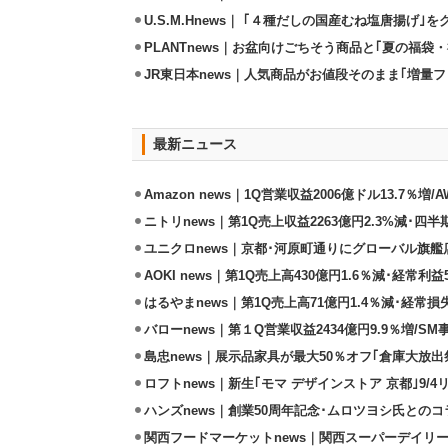
U.S.M.Hnews｜ ｢４種だしの国産むね塩唐揚げ｣
PLANTnews｜お盆向けごちそう商品と｢夏の福袋・
JR東日本news｜人気商品がお値段そのまま｢増量フェ
最新ニュース
Amazon news｜1Q営業収益2006億ドル13.7％増/
ニトリnews｜第1Q売上収益2263億円2.3%減･四半
ユニクロnews｜京都･河原町通りにグローバル旗艦店
AOKI news｜第1Q売上高430億円1.6％減･経常利益5
はるやまnews｜第1Q売上高71億円1.4％減･経常損失
バローnews｜第１Q営業収益2434億円9.9％増/SM
島忠news｜展示品家具が最大50％オフ｢倉庫大放出
ロフトnews｜新生｢モマ デザインストア 京都｣9/
ハンズnews｜創業50周年記念･ムロツヨシ氏との
関西フードマーケットnews｜関西スーパーデイリー