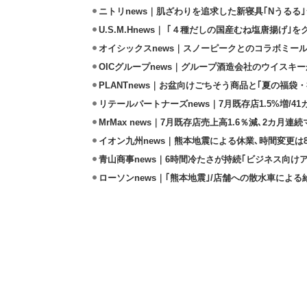
ニトリnews｜肌ざわりを追求した新寝具｢Nうるる
U.S.M.Hnews｜ ｢４種だしの国産むね塩唐揚げ｣
オイシックスnews｜スノーピークとのコラボミールキ
OICグループnews｜グループ酒造会社のウイスキ
PLANTnews｜お盆向けごちそう商品と｢夏の福袋・
リテールパートナーズnews｜7月既存店1.5%増/4
MrMax news｜7月既存店売上高1.6％減､2カ月連
イオン九州news｜熊本地震による休業､時間変更は8店
青山商事news｜6時間冷たさが持続｢ビジネス向け
ローソンnews｜｢熊本地震｣/店舗への散水車によ