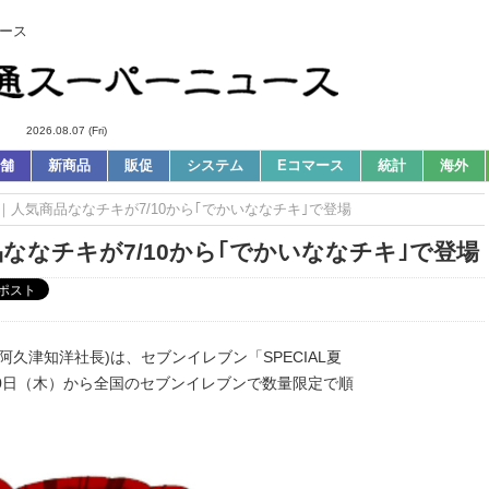
ース
2026.08.07 (Fri)
舗
新商品
販促
システム
Eコマース
統計
海外
ws｜人気商品ななチキが7/10から｢でかいななチキ｣で登場
品ななチキが7/10から｢でかいななチキ｣で登場
阿久津知洋社長)は、セブンイレブン「SPECIAL夏
0日（木）から全国のセブンイレブンで数量限定で順