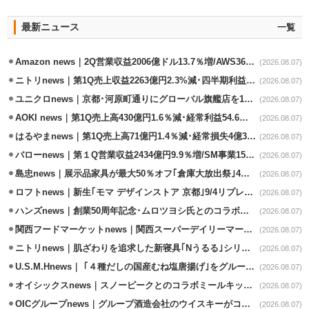
最新ニュース
一覧
Amazon news｜2Q営業収益2006億ドル13.7％増/AWS36.8％％増が貢献
(2026.08.07)
ニトリnews｜第1Q売上収益2263億円2.3%減･四半期利益1.4％減
(2026.08.07)
ユニクロnews｜京都･河原町通りにグローバル旗艦店を11/6開設
(2026.08.07)
AOKI news｜第1Q売上高430億円1.6％減･経常利益54.6％減
(2026.08.07)
はるやまnews｜第1Q売上高71億円1.4％減･経常損失4億3800万円
(2026.08.07)
バローnews｜第１Q営業収益2434億円9.9％増/SM事業15.5％増と絶好調
(2026.08.07)
島忠news｜展示品家具が最大50％オフ｢倉庫大放出祭｣4店舗限定で開催
(2026.08.07)
ロフトnews｜新生｢モマ デザインストア 京都｣9/4リプレイスオープン
(2026.08.07)
ハンズnews｜創業50周年記念･ムロツヨシ氏とのコラボ企画｢ムロハンズ｣開催
(2026.08.07)
関西フードマーケットnews｜関西スーパーデイリーマート蒲生店8/7改装
(2026.08.07)
ニトリnews｜肌ざわりを追求した新寝具｢Nうるる｣シリーズを発売
(2026.08.07)
U.S.M.Hnews｜ ｢４種だしの国産むね塩唐揚げ｣をグループ610店で共同販促
(2026.08.07)
オイシックスnews｜スノーピークとのコラボミールキット8/13発売
(2026.08.07)
OICグループnews｜グループ酒造会社のウイスキーがコンペティション受賞
(2026.08.07)