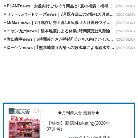
PLANTnews｜お盆向けごちそう商品と｢夏の福袋・福得カート｣8/8から開催
(2026.08.07)
リテールパートナーズnews｜7月既存店1.5%増/41カ月連続増
(2026.08.07)
MrMax news｜7月既存店売上高1.6％減､2カ月連続マイナス
(2026.08.07)
イオン九州news｜熊本地震による休業､時間変更は8店舗(8/7時点)
(2026.08.07)
青山商事news｜6時間冷たさが持続｢ビジネス向けアイスベスト｣発売
(2026.08.07)
ローソンnews｜｢熊本地震｣/店舗への散水車による給水支援を開始
(2026.08.07)
◆月刊商人舎 最新号◆
【特集】新店Marketing
(2026年
07月号)
バックナンバーを見る