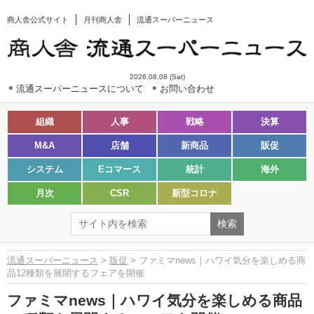
商人舎公式サイト
月刊商人舎
流通スーパーニュース
2026.08.08 (Sat)
流通スーパーニュースについて
お問い合わせ
組織
人事
戦略
決算
M&A
店舗
新商品
販促
システム
Eコマース
統計
海外
月次
CSR
新型コロナ
流通スーパーニュース
>
販促
> ファミマnews｜ハワイ気分を楽しめる商
品12種類を展開するフェアを開催
ファミマnews｜ハワイ気分を楽しめる商品