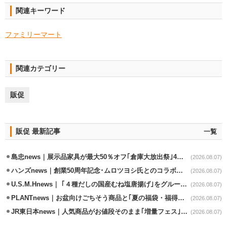
関連キーワード
ファミリーマート
関連カテゴリー
販促
販促 最新記事
一覧
島忠news｜展示品家具が最大50％オフ｢倉庫大放出祭｣4店舗限定で開催
(2026.08.07)
ハンズnews｜創業50周年記念･ムロツヨシ氏とのコラボ企画｢ムロハンズ｣開催
(2026.08.07)
U.S.M.Hnews｜ ｢４種だしの国産むね塩唐揚げ｣をグループ610店で共同販促
(2026.08.07)
PLANTnews｜お盆向けごちそう商品と｢夏の福袋・福得カート｣8/8から開催
(2026.08.07)
JR東日本news｜人気商品がお値段そのまま｢増量フェス｣8/18から開催
(2026.08.07)