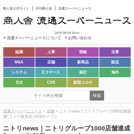
商人舎公式サイト
月刊商人舎
流通スーパーニュース
2026.08.09 (Sun)
流通スーパーニュースについて
お問い合わせ
組織
人事
戦略
決算
M&A
店舗
新商品
販促
システム
Eコマース
統計
海外
月次
CSR
新型コロナ
流通スーパーニュース
>
店舗
> ニトリnews｜ニトリグループ1000店舗達
成｢ニトリ敦賀店｣3/29オープン
ニトリnews｜ニトリグループ1000店舗達成