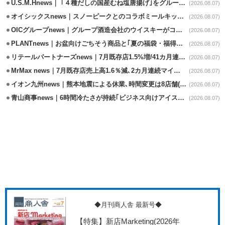
U.S.M.Hnews｜ ｢４種だしの国産むね塩唐揚げ｣をグループ610店で共同販促
(2026.08.07)
オイシックスnews｜スノーピークとのコラボミールキット8/13発売
(2026.08.07)
OICグループnews｜グループ酒造会社のウイスキーがコンペティション受賞
(2026.08.07)
PLANTnews｜お盆向けごちそう商品と｢夏の福袋・福得カート｣8/8から開催
(2026.08.07)
リテールパートナーズnews｜7月既存店1.5%増/41カ月連続増
(2026.08.07)
MrMax news｜7月既存店売上高1.6％減､2カ月連続マイナス
(2026.08.07)
イオン九州news｜熊本地震による休業､時間変更は8店舗(8/7時点)
(2026.08.07)
青山商事news｜6時間冷たさが持続｢ビジネス向けアイスベスト｣発売
(2026.08.07)
◆月刊商人舎 最新号◆
【特集】新店Marketing
(2026年