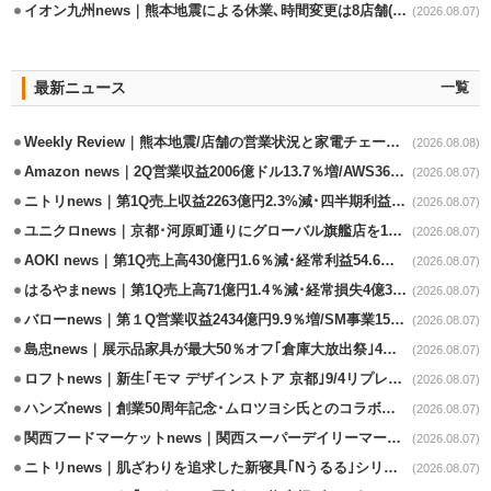
イオン九州news｜熊本地震による休業､時間変更は8店舗(8/7時点)
(2026.08.07)
最新ニュース
一覧
Weekly Review｜熊本地震/店舗の営業状況と家電チェーンの支援策
(2026.08.08)
Amazon news｜2Q営業収益2006億ドル13.7％増/AWS36.8％％増が貢献
(2026.08.07)
ニトリnews｜第1Q売上収益2263億円2.3%減･四半期利益1.4％減
(2026.08.07)
ユニクロnews｜京都･河原町通りにグローバル旗艦店を11/6開設
(2026.08.07)
AOKI news｜第1Q売上高430億円1.6％減･経常利益54.6％減
(2026.08.07)
はるやまnews｜第1Q売上高71億円1.4％減･経常損失4億3800万円
(2026.08.07)
バローnews｜第１Q営業収益2434億円9.9％増/SM事業15.5％増と絶好調
(2026.08.07)
島忠news｜展示品家具が最大50％オフ｢倉庫大放出祭｣4店舗限定で開催
(2026.08.07)
ロフトnews｜新生｢モマ デザインストア 京都｣9/4リプレイスオープン
(2026.08.07)
ハンズnews｜創業50周年記念･ムロツヨシ氏とのコラボ企画｢ムロハンズ｣開催
(2026.08.07)
関西フードマーケットnews｜関西スーパーデイリーマート蒲生店8/7改装
(2026.08.07)
ニトリnews｜肌ざわりを追求した新寝具｢Nうるる｣シリーズを発売
(2026.08.07)