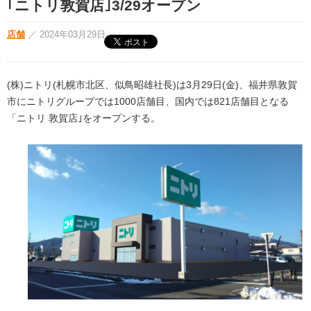
｢ニトリ敦賀店｣3/29オープン
店舗
／
2024年03月29日
(株)ニトリ(札幌市北区、似鳥昭雄社長)は3月29日(金)、福井県敦賀
市にニトリグループでは1000店舗目、国内では821店舗⽬となる
「ニトリ 敦賀店｣をオープンする。