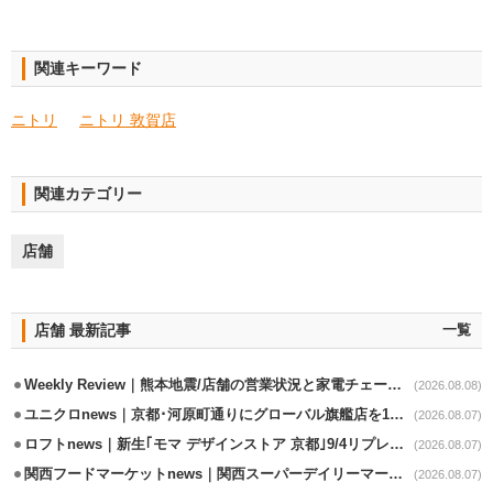
関連キーワード
ニトリ
ニトリ 敦賀店
関連カテゴリー
店舗
店舗 最新記事
一覧
Weekly Review｜熊本地震/店舗の営業状況と家電チェーンの支援策
(2026.08.08)
ユニクロnews｜京都･河原町通りにグローバル旗艦店を11/6開設
(2026.08.07)
ロフトnews｜新生｢モマ デザインストア 京都｣9/4リプレイスオープン
(2026.08.07)
関西フードマーケットnews｜関西スーパーデイリーマート蒲生店8/7改装
(2026.08.07)