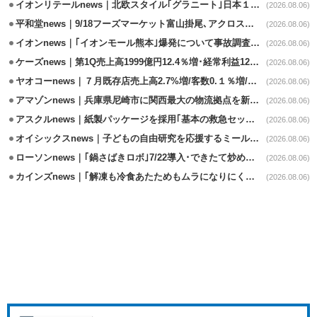
イオンリテールnews｜北欧スタイル｢グラニート｣日本１号店を自由が丘に開業
(2026.08.06)
平和堂news｜9/18フーズマーケット富山掛尾､アクロスプラザ内に出店
(2026.08.06)
イオンnews｜｢イオンモール熊本｣爆発について事故調査委員会設置
(2026.08.06)
ケーズnews｜第1Q売上高1999億円12.4％増･経常利益125.0%増
(2026.08.06)
ヤオコーnews｜７月既存店売上高2.7%増/客数0.１％増/客単価2.6％増
(2026.08.06)
アマゾンnews｜兵庫県尼崎市に関西最大の物流拠点を新設・市内2拠点目
(2026.08.06)
アスクルnews｜紙製パッケージを採用｢基本の救急セット｣8/5発売
(2026.08.06)
オイシックスnews｜子どもの自由研究を応援するミールキット8/6発売
(2026.08.06)
ローソンnews｜｢鍋さばきロボ｣7/22導入･できたて炒めメニューを提供
(2026.08.06)
カインズnews｜｢解凍も冷食あたためもムラになりにくいフラットレンジ｣発売
(2026.08.06)