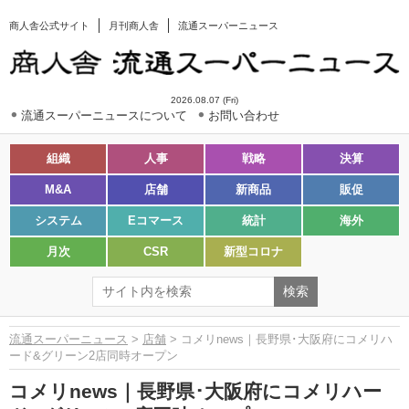
商人舎公式サイト
月刊商人舎
流通スーパーニュース
2026.08.07 (Fri)
流通スーパーニュースについて
お問い合わせ
組織
人事
戦略
決算
M&A
店舗
新商品
販促
システム
Eコマース
統計
海外
月次
CSR
新型コロナ
流通スーパーニュース
>
店舗
> コメリnews｜長野県･大阪府にコメリハ
ード&グリーン2店同時オープン
コメリnews｜長野県･大阪府にコメリハー