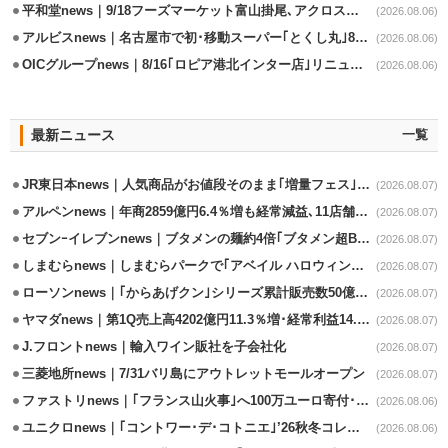
平和堂news｜9/18フーズマーケット富山掛尾､アクロスプラザ内に出店
(2026.08.06)
アルビスnews｜名古屋市で初･移動スーパー｢とくし丸｣8/4運行開始
(2026.08.06)
OICグループnews｜8/16｢ロピア港北インター店｣リニューアル/食品売場拡大
(2026.08.06)
最新ニュース
一覧
JR東日本news｜人気商品がお値段そのまま｢増量フェス｣8/18から開催
(2026.08.07)
アルペンnews｜年商2859億円6.4％増も経常減益､11店舗出店、4店閉鎖
(2026.08.07)
セブンｰイレブンnews｜ブタメンの麺約4倍｢ブタメン超BIG｣8/11から限定発売
(2026.08.07)
しまむらnews｜しまむらパークで｢アベイル ハロウィンじゅんびフェア｣開催
(2026.08.07)
ローソンnews｜｢からあげクン｣シリーズ累計販売数50億食突破
(2026.08.07)
ヤマダnews｜第1Q売上高4202億円11.3％増･経常利益14.5％増
(2026.08.07)
J.フロントnews｜輸入ワイン販社を子会社化
(2026.08.07)
三菱地所news｜7/31バリ島にアウトレットモールオープン
(2026.08.07)
ファストリnews｜｢フランス山火事｣へ100万ユーロ寄付･衣料5万点も提供
(2026.08.06)
ユニクロnews｜｢コントワー･デ･コトニエ｣’26秋冬コレクション8/28発売
(2026.08.06)