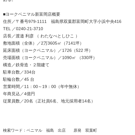
■ヨークベニマル新富岡店概要
住所／〒番号979-1111 福島県双葉郡富岡町大字小浜中央416
TEL ／0240-21-3710
店長／渡邉 利彦 （ わたなべとしひこ ）
敷地面積（全体）／2万3605㎡（7141坪）
延床面積（ヨークベニマル）／1726（522 坪）
売場面積（ヨークベニマル）／1090㎡ （330坪）
構造／鉄骨造・２階建て
駐車台数／334台
駐輪台数／45 台
営業時間／11：00～19：00（年中無休）
年商見込／4億円
従業員数／20名（正社員6名、地元採用者14名）
検索ワード：ベニマル 福島 出店 原発 双葉町