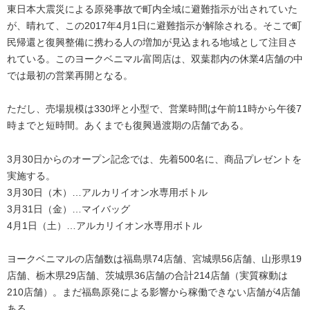
東日本大震災による原発事故で町内全域に避難指示が出されていた
が、晴れて、この2017年4月1日に避難指示が解除される。そこで町
民帰還と復興整備に携わる人の増加が見込まれる地域として注目さ
れている。このヨークベニマル富岡店は、双葉郡内の休業4店舗の中
では最初の営業再開となる。
ただし、売場規模は330坪と小型で、営業時間は午前11時から午後7
時までと短時間。あくまでも復興過渡期の店舗である。
3月30日からのオープン記念では、先着500名に、商品プレゼントを
実施する。
3月30日（木）…アルカリイオン水専用ボトル
3月31日（金）…マイバッグ
4月1日（土）…アルカリイオン水専用ボトル
ヨークベニマルの店舗数は福島県74店舗、宮城県56店舗、山形県19
店舗、栃木県29店舗、茨城県36店舗の合計214店舗（実質稼動は
210店舗）。まだ福島原発による影響から稼働できない店舗が4店舗
ある。