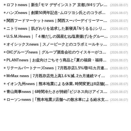
ロフトnews｜新生｢モマ デザインストア 京都｣9/4リプレイスオープン
(2026.08.07)
ハンズnews｜創業50周年記念･ムロツヨシ氏とのコラボ企画｢ムロハンズ｣開催
(2026.08.07)
関西フードマーケットnews｜関西スーパーデイリーマート蒲生店8/7改装
(2026.08.07)
ニトリnews｜肌ざわりを追求した新寝具｢Nうるる｣シリーズを発売
(2026.08.07)
U.S.M.Hnews｜ ｢４種だしの国産むね塩唐揚げ｣をグループ610店で共同販促
(2026.08.07)
オイシックスnews｜スノーピークとのコラボミールキット8/13発売
(2026.08.07)
OICグループnews｜グループ酒造会社のウイスキーがコンペティション受賞
(2026.08.07)
PLANTnews｜お盆向けごちそう商品と｢夏の福袋・福得カート｣8/8から開催
(2026.08.07)
リテールパートナーズnews｜7月既存店1.5%増/41カ月連続増
(2026.08.07)
MrMax news｜7月既存店売上高1.6％減､2カ月連続マイナス
(2026.08.07)
イオン九州news｜熊本地震による休業､時間変更は8店舗(8/7時点)
(2026.08.07)
青山商事news｜6時間冷たさが持続｢ビジネス向けアイスベスト｣発売
(2026.08.07)
ローソンnews｜｢熊本地震｣/店舗への散水車による給水支援を開始
(2026.08.07)