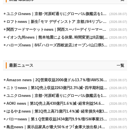
ユニクロnews｜京都･河原町通りにグローバル旗艦店を11/6開設
(2026.08.07)
ロフトnews｜新生｢モマ デザインストア 京都｣9/4リプレイスオープン
(2026.08.07)
関西フードマーケットnews｜関西スーパーデイリーマート蒲生店8/7改装
(2026.08.07)
イオン九州news｜熊本地震による休業､時間変更は8店舗(8/7時点)
(2026.08.07)
ハローズnews｜8/6｢ハローズ西岐波店｣オープン/山口県5店舗目
(2026.08.07)
最新ニュース
一覧
Amazon news｜2Q営業収益2006億ドル13.7％増/AWS36.8％％増が貢献
(2026.08.07)
ニトリnews｜第1Q売上収益2263億円2.3%減･四半期利益1.4％減
(2026.08.07)
ユニクロnews｜京都･河原町通りにグローバル旗艦店を11/6開設
(2026.08.07)
AOKI news｜第1Q売上高430億円1.6％減･経常利益54.6％減
(2026.08.07)
はるやまnews｜第1Q売上高71億円1.4％減･経常損失4億3800万円
(2026.08.07)
バローnews｜第１Q営業収益2434億円9.9％増/SM事業15.5％増と絶好調
(2026.08.07)
島忠news｜展示品家具が最大50％オフ｢倉庫大放出祭｣4店舗限定で開催
(2026.08.07)