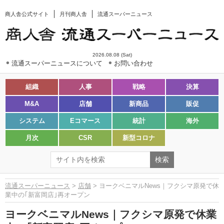
商人舎公式サイト
月刊商人舎
流通スーパーニュース
2026.08.08 (Sat)
流通スーパーニュースについて
お問い合わせ
組織
人事
戦略
決算
M&A
店舗
新商品
販促
システム
Eコマース
統計
海外
月次
CSR
新型コロナ
流通スーパーニュース
>
店舗
> ヨークベニマルNews｜フクシマ原発で休
業中の｢新富岡店｣再オープン
ヨークベニマルNews｜フクシマ原発で休業