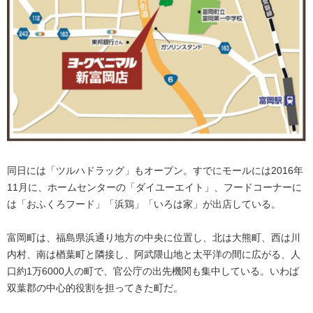
同日には「ツルハドラッグ」もオープン。すでにモールには2016年
11月に、ホームセンターの「ダイユーエイト」、フードコーナーに
は「おふくろフード」「浜鶏」「いろは家」が出店している。
富岡町は、福島県浜通り地方の中央に位置し、北は大熊町、西は川
内村、南は楢葉町と隣接し、阿武隈山地と太平洋の間に広がる、人
口約1万6000人の町で、官公庁の出先機関も集中している。いわば
双葉郡の中心的役割を担ってきた町だ。