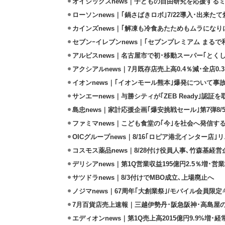
オイシックスnews｜子どもの自由研究を応援するミ
ローソンnews｜｢鍋さばきロボ｣7/22導入･出来た
カインズnews｜｢解凍も冷食あたためもムラになり
セブンｰイレブンnews｜｢セブンプレミアム まるで和
アルビスnews｜名古屋市で初･移動スーパー｢とくし
アクシアルnews｜7月既存店売上高0.4％減･全店0.
イオンnews｜｢イオンモール熊本｣爆発について事
サンエーnews｜与勝シティが｢ZEB Ready｣認証を
島忠news｜家計応援企画｢爆安挑戦セール｣第7弾8/
ファミマnews｜こども食堂の｢今｣を社会へ発信す
OICグループnews｜8/16｢ロピア港北インター店
コスモス薬品news｜8/28付け役員人事､竹森基経
デリシアnews｜第1Q営業収益195億円2.5％増･営業
サツドラnews｜8/3付けでMBO成立､上場廃止へ
ノジマnews｜67周年｢大創業祭｣/モバイル会員限
7月百貨店売上速報｜三越伊勢丹･阪急阪神･高島屋
エディオンnews｜第1Q売上高2015億円9.9%増･経常