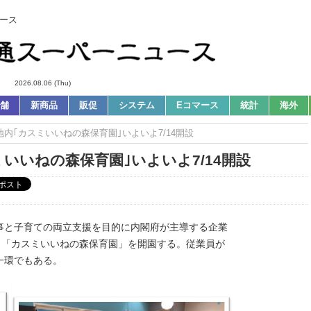
ース
2026.08.06 (Thu)
舗
新商品
販促
システム
Eコマース
統計
海外
敷地内｢カスミいいねの森保育園｣いよいよ7/14開設
ミいいねの森保育園｣いよいよ7/14開設
事と子育ての両立支援を目的に内閣府が主導する企業
、「カスミいいねの森保育園」を開園する。従業員が
一環でもある。