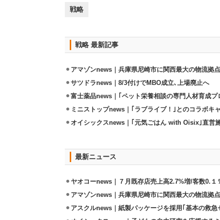
戦略
戦略 最新記事
アマゾンnews｜兵庫県尼崎市に関西最大の物流拠
サツドラnews｜8/3付けでMBO成立､上場廃止へ
富士薬品news｜｢ペット栄養相談の専門人材育成プ
ミニストップnews｜｢ラブライブ！｣とのコラボキャ
オイシックスnews｜｢元気ごはん with Oisix｣
最新ニュース
ヤオコーnews｜７月既存店売上高2.7%増/客数0.１
アマゾンnews｜兵庫県尼崎市に関西最大の物流拠
アスクルnews｜紙製パッケージを採用｢基本の救急セ