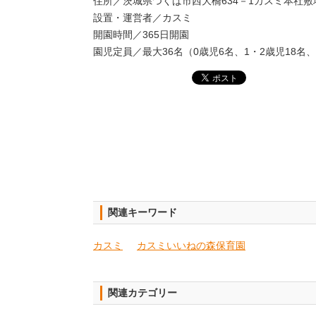
住所／茨城県つくば市西大橋634－1カスミ本社敷
設置・運営者／カスミ
開園時間／365日開園
園児定員／最大36名（0歳児6名、1・2歳児18名、
関連キーワード
カスミ
カスミいいねの森保育園
関連カテゴリー