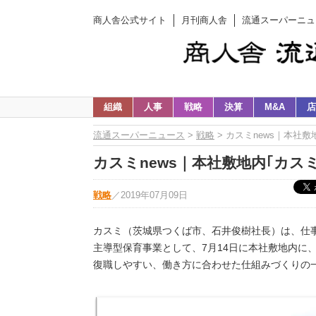
商人舎公式サイト
月刊商人舎
流通スーパーニュ
組織
人事
戦略
決算
M&A
店
流通スーパーニュース
>
戦略
> カスミnews｜本社
カスミnews｜本社敷地内｢カス
戦略
／
2019年07月09日
カスミ（茨城県つくば市、石井俊樹社長）は、仕
主導型保育事業として、7月14日に本社敷地内に
復職しやすい、働き方に合わせた仕組みづくりの