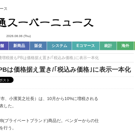
ース
2026.08.06 (Thu)
舗
新商品
販促
システム
Eコマース
統計
海外
消費増税後もPBは価格据え置き/｢税込み価格｣に表示一本化
PBは価格据え置き/｢税込み価格｣に表示一本化
市、小濱英之社長）は、10月から10%に増税される
表した。
PB(プライベートブランド)商品だ。ベンダーからの仕
を行う。