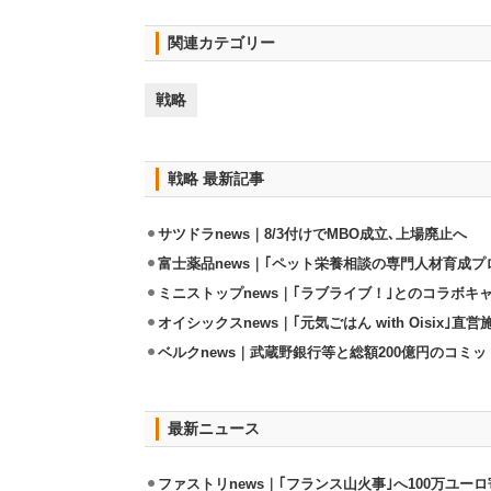
関連カテゴリー
戦略
戦略 最新記事
サツドラnews｜8/3付けでMBO成立､上場廃止へ
富士薬品news｜｢ペット栄養相談の専門人材育成プ
ミニストップnews｜｢ラブライブ！｣とのコラボキャ
オイシックスnews｜｢元気ごはん with Oisix｣
ベルクnews｜武蔵野銀行等と総額200億円のコミ
最新ニュース
ファストリnews｜｢フランス山火事｣へ100万ユー