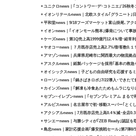
ユニクロnews｜｢コントワー･デ･コトニエ｣’26秋冬
イオンリテールnews｜北欧スタイル｢グラニート｣
平和堂news｜9/18フーズマーケット富山掛尾､ア
イオンnews｜｢イオンモール熊本｣爆発について事
ケーズnews｜第1Q売上高1999億円12.4％増･経常利
ヤオコーnews｜７月既存店売上高2.7%増/客数0.１
アマゾンnews｜兵庫県尼崎市に関西最大の物流拠
アスクルnews｜紙製パッケージを採用｢基本の救急セ
オイシックスnews｜子どもの自由研究を応援するミ
ローソンnews｜｢鍋さばきロボ｣7/22導入･できた
カインズnews｜｢解凍も冷食あたためもムラになり
セブンｰイレブンnews｜｢セブンプレミアム まるで和
アルビスnews｜名古屋市で初･移動スーパー｢とくし
アクシアルnews｜7月既存店売上高0.4％減･全店0.
サンエーnews｜与勝シティが｢ZEB Ready｣認証を
島忠news｜家計応援企画｢爆安挑戦セール｣第7弾8/