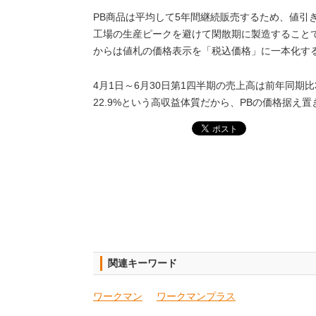
PB商品は平均して5年間継続販売するため、値引
工場の生産ピークを避けて閑散期に製造すること
からは値札の価格表示を「税込価格」に一本化す
4月1日～6月30日第1四半期の売上高は前年同期比
22.9%という高収益体質だから、PBの価格据え
関連キーワード
ワークマン
ワークマンプラス