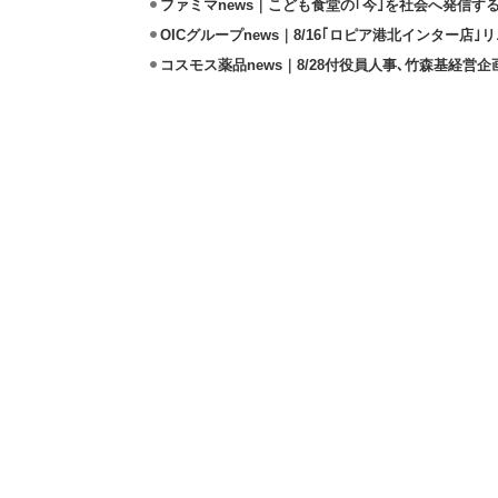
ファミマnews｜こども食堂の｢今｣を社会へ発信す
OICグループnews｜8/16｢ロピア港北インター店
コスモス薬品news｜8/28付役員人事､竹森基経営