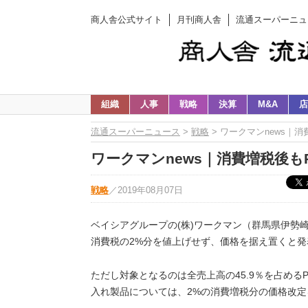
商人舎公式サイト
月刊商人舎
流通スーパーニュ
組織
人事
戦略
決算
M&A
店
流通スーパーニュース
>
戦略
> ワークマンnews｜
ワークマンnews｜消費増税後も
戦略
／
2019年08月07日
ベイシアグループの(株)ワークマン（群馬県伊勢崎
消費税の2%分を値上げせず、価格を据え置くと発
ただし対象となるのは全売上高の45.9％を占める
入れ製品については、2%の消費増税分の価格改定