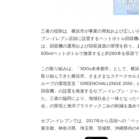
三者の役割は、横浜市が事業の周知および正しい
ブン‐イレブン店頭に設置するペットボトル回収機
は、回収機の運用および回収資源の管理を担う。ま
500mlペットボトルで換算すると約280本を収容
この取り組みは、「SDGs未来都市」として、横
取り組んできた横浜市、さまざまなステークホル
ループの環境宣言「GREENCHALLENGE 2
回収機」の設置を推進するセブン‐イレブン・ジ
た。三者の協同により、地域社会と一体となった
会」の実現と海洋プラスチックごみの削減を進め
セブン‐イレブンでは、2017年から店頭への「
東京都、神奈川県、埼玉県、茨城県、沖縄県内の43