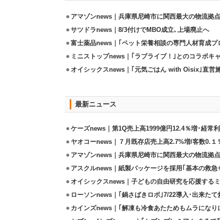
アマゾンnews｜兵庫県尼崎市に関西最大の物流拠
サツドラnews｜8/3付けでMBO成立､上場廃止へ
富士薬品news｜｢ペット栄養相談の専門人材育成プ
ミニストップnews｜｢ラブライブ！｣とのコラボキャ
オイシックスnews｜｢元気ごはん with Oisix｣
最新ニュース
ケーズnews｜第1Q売上高1999億円12.4％増･経常利
ヤオコーnews｜７月既存店売上高2.7%増/客数0.１
アマゾンnews｜兵庫県尼崎市に関西最大の物流拠
アスクルnews｜紙製パッケージを採用｢基本の救急セ
オイシックスnews｜子どもの自由研究を応援するミ
ローソンnews｜｢鍋さばきロボ｣7/22導入･出来た
カインズnews｜｢解凍も冷食あたためもムラになり