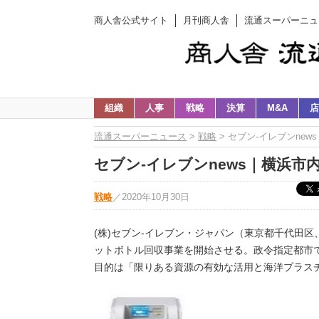
商人舎公式サイト
月刊商人舎
流通スーパーニュ
組織
人事
戦略
決算
M&A
店
流通スーパーニュース
>
戦略
> セブン-イレブンne
セブン-イレブンnews｜横浜市
戦略
／
2020年10月30日
(株)セブン‐イレブン・ジャパン（東京都千代田
ットボトル回収事業を開始させる。政令指定都市で
目的は「限りある資源の有効な活用と海洋プラス