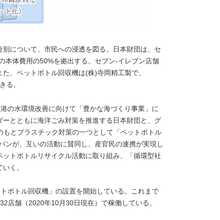
分別について、市民への浸透を図る。日本財団は、セ
の本体費用の50%を拠出する。セブン‐イレブン店舗
た、ペットボトル回収機は(株)寺岡精工製で、
できる。
浜港の水環境改善に向けて「豊かな海づくり事業」に
ダーとともに海洋ごみ対策を推進する日本財団と、グ
050」のもとプラスチック対策の一つとして「ペットボトル
ャパンが、互いの活動に賛同し、産官民の連携が実現し
ペットボトルリサイクル活動に取り組み、「循環型社
ていく。
ペットボトル回収機」の設置を開始している。これまで
2店舗（2020年10月30日現在）で稼働している。