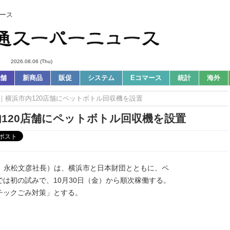
ース
2026.08.06 (Thu)
舗
新商品
販促
システム
Eコマース
統計
海外
ws｜横浜市内120店舗にペットボトル回収機を設置
内120店舗にペットボトル回収機を設置
区、永松文彦社長）は、横浜市と日本財団とともに、ペ
は初の試みで、10月30日（金）から順次稼働する。
チックごみ対策」とする。