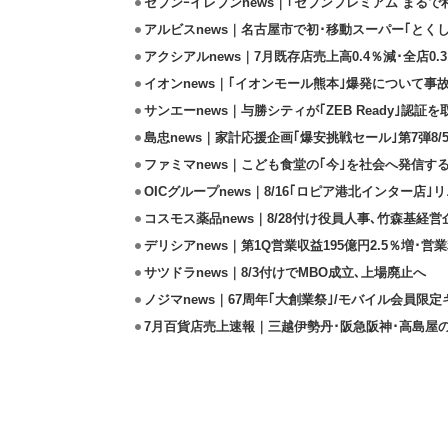
セブンｰイレブンnews｜｢セブンプレミアム まるで和
アルビスnews｜名古屋市で初･移動スーパー｢とくし
アクシアルnews｜7月既存店売上高0.4％減･全店0.
イオンnews｜｢イオンモール熊本｣爆発について事
サンエーnews｜与勝シティが｢ZEB Ready｣認証を
島忠news｜家計応援企画｢爆安挑戦セール｣第7弾8/
ファミマnews｜こども食堂の｢今｣を社会へ発信す
OICグループnews｜8/16｢ロピア港北インター店
コスモス薬品news｜8/28付け役員人事､竹森基経
デリシアnews｜第1Q営業収益195億円2.5％増･営業
サツドラnews｜8/3付けでMBO成立､上場廃止へ
ノジマnews｜67周年｢大創業祭｣/モバイル会員限
7月百貨店売上速報｜三越伊勢丹･阪急阪神･高島屋