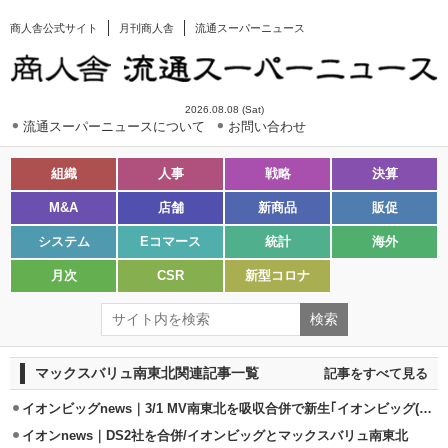
商人舎公式サイト
月刊商人舎
流通スーパーニュース
2026.08.08 (Sat)
流通スーパーニュースについて
お問い合わせ
組織
人事
戦略
決算
M&A
店舗
新商品
販促
システム
Eコマース
統計
海外
月次
CSR
新型コロナ
マックスバリュ南東北関連記事一覧
記事をすべて見る
イオンビッグnews｜3/1 MV南東北を吸収合併で新生｢イオンビッグ(株)｣誕生
イオンnews｜DS2社を合併/イオンビッグとマックスバリュ南東北