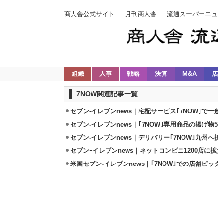
商人舎公式サイト
月刊商人舎
流通スーパーニュ
組織
人事
戦略
決算
M&A
店
7NOW関連記事一覧
セブン‐イレブンnews｜宅配サービス｢7NOW｣で一
セブン‐イレブンnews｜｢7NOW｣専用商品の揚げ物
セブン-イレブンnews｜デリバリー｢7NOW｣九州へ
セブンｰイレブンnews｜ネットコンビニ1200店に拡
米国セブン-イレブンnews｜｢7NOW｣での店舗ピ