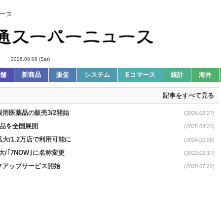
ース
2026.08.08 (Sat)
舗
新商品
販促
システム
Eコマース
統計
海外
記事をすべて見る
般用医薬品の販売3/2開始
(2026.02.27)
5品を全国展開
(2025.04.23)
拡大/1.2万店で利用可能に
(2024.02.26)
大/｢7NOW｣に名称変更
(2022.02.17)
ックアップサービス開始
(2020.07.22)