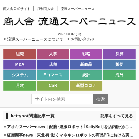
商人舎公式サイト
月刊商人舎
流通スーパーニュース
2026.08.07 (Fri)
流通スーパーニュースについて
お問い合わせ
組織
人事
戦略
決算
M&A
店舗
新商品
販促
システム
Eコマース
統計
海外
月次
CSR
新型コロナ
kettybot関連記事一覧
記事をすべて見る
アオキスーパーnews｜配膳･運搬ロボット｢KettyBot｣を店内販促に活用
紅屋商事news｜東北初･動くマネキンロボットの商品PRにおける実証実験