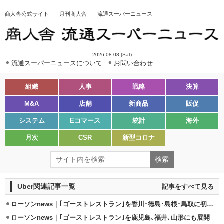
商人舎公式サイト
月刊商人舎
流通スーパーニュース
2026.08.08 (Sat)
流通スーパーニュースについて
お問い合わせ
組織
人事
戦略
決算
M&A
店舗
新商品
販促
システム
Eコマース
統計
海外
月次
CSR
新型コロナ
Uber関連記事一覧
記事をすべて見る
ローソンnews｜｢ゴーストレストラン｣を香川･徳島･島根･鳥取に初導入
ローソンnews｜｢ゴーストレストラン｣を鹿児島､福井､山形にも展開