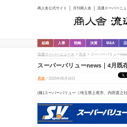
商人舎公式サイト
月刊商人舎
流通スーパーニュ
組織
人事
戦略
決算
M&A
店
流通スーパーニュース
>
月次
> スーパーバリューne
スーパーバリューnews｜4月既
月次
／
2025年05月16日
(株)スーパーバリュー（埼玉県上尾市、内田貴之社