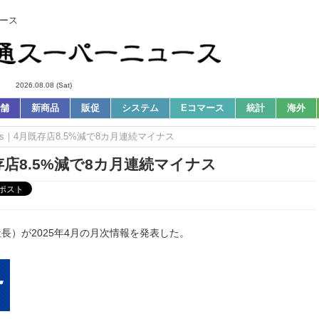
ース
2026.08.08 (Sat)
舗
新商品
販促
システム
Eコマース
統計
海外
ws｜4月既存店8.5%減で8カ月連続マイナス
存店8.5%減で8カ月連続マイナス
長）が2025年4月の月次情報を発表した。