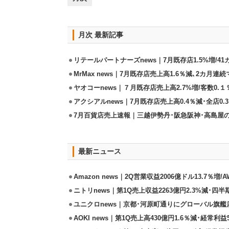
月次 最新記事
リテールパートナーズnews｜7月既存店1.5%増/4
MrMax news｜7月既存店売上高1.6％減､2カ月連
ヤオコーnews｜７月既存店売上高2.7%増/客数0.１
アクシアルnews｜7月既存店売上高0.4％減･全店0.
7月百貨店売上速報｜三越伊勢丹･阪急阪神･高島屋
最新ニュース
Amazon news｜2Q営業収益2006億ドル13.7％増/
ニトリnews｜第1Q売上収益2263億円2.3%減･四半
ユニクロnews｜京都･河原町通りにグローバル旗艦店
AOKI news｜第1Q売上高430億円1.6％減･経常利益5