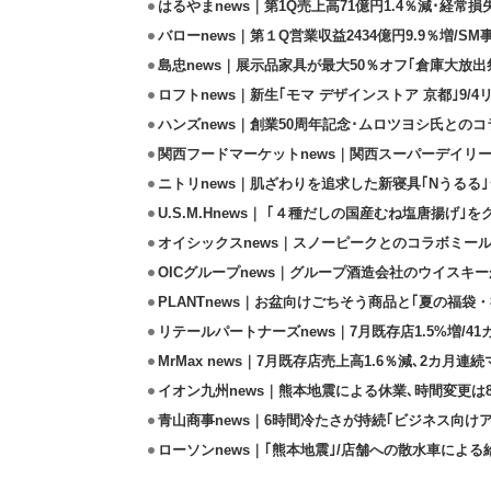
はるやまnews｜第1Q売上高71億円1.4％減･経常損失
バローnews｜第１Q営業収益2434億円9.9％増/SM
島忠news｜展示品家具が最大50％オフ｢倉庫大放出
ロフトnews｜新生｢モマ デザインストア 京都｣9/
ハンズnews｜創業50周年記念･ムロツヨシ氏との
関西フードマーケットnews｜関西スーパーデイリー
ニトリnews｜肌ざわりを追求した新寝具｢Nうるる
U.S.M.Hnews｜ ｢４種だしの国産むね塩唐揚げ｣
オイシックスnews｜スノーピークとのコラボミールキ
OICグループnews｜グループ酒造会社のウイスキ
PLANTnews｜お盆向けごちそう商品と｢夏の福袋・
リテールパートナーズnews｜7月既存店1.5%増/4
MrMax news｜7月既存店売上高1.6％減､2カ月連
イオン九州news｜熊本地震による休業､時間変更は8店
青山商事news｜6時間冷たさが持続｢ビジネス向け
ローソンnews｜｢熊本地震｣/店舗への散水車によ