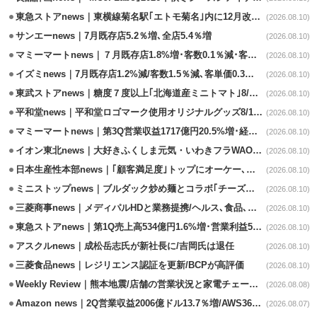
東急ストアnews｜東横線菊名駅｢エトモ菊名｣内に12月改装オープン
(2026.08.10)
サンエーnews｜7月既存店5.2％増､全店5.4％増
(2026.08.10)
マミーマートnews｜７月既存店1.8%増･客数0.1％減･客単価1.9％増
(2026.08.10)
イズミnews｜7月既存店1.2%減/客数1.5％減､客単価0.3％増
(2026.08.10)
東武ストアnews｜糖度７度以上｢北海道産ミニトマト｣8/11販売
(2026.08.10)
平和堂news｜平和堂ロゴマーク使用オリジナルグッズ8/10販売開始
(2026.08.10)
マミーマートnews｜第3Q営業収益1717億円20.5%増･経常利益3.6%増
(2026.08.10)
イオン東北news｜大好きふくしま元気・いわきフラWAONの利用金額一部寄付
(2026.08.10)
日本生産性本部news｜｢顧客満足度｣トップにオーケー､コスモス薬品など選出
(2026.08.10)
ミニストップnews｜ブルダック炒め麺とコラボ｢チーズハットグ｣8/7発売
(2026.08.10)
三菱商事news｜メディパルHDと業務提携/ヘルス､食品､日用品で協業
(2026.08.10)
東急ストアnews｜第1Q売上高534億円1.6%増･営業利益5億円13.3%減
(2026.08.10)
アスクルnews｜成松岳志氏が新社長に/吉岡氏は退任
(2026.08.10)
三菱食品news｜レジリエンス認証を更新/BCPが高評価
(2026.08.10)
Weekly Review｜熊本地震/店舗の営業状況と家電チェーンの支援策
(2026.08.08)
Amazon news｜2Q営業収益2006億ドル13.7％増/AWS36.8％％増が貢献
(2026.08.07)