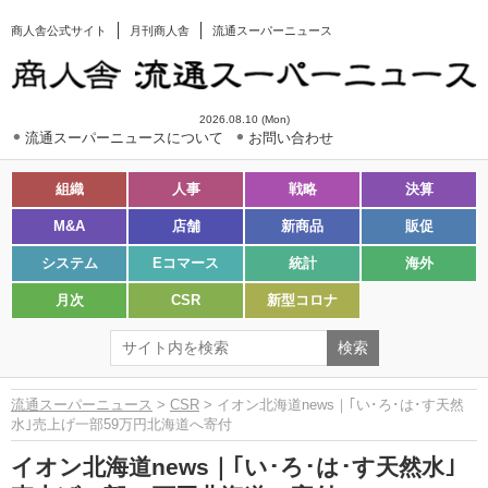
商人舎公式サイト
月刊商人舎
流通スーパーニュース
2026.08.10 (Mon)
流通スーパーニュースについて
お問い合わせ
組織
人事
戦略
決算
M&A
店舗
新商品
販促
システム
Eコマース
統計
海外
月次
CSR
新型コロナ
流通スーパーニュース
>
CSR
> イオン北海道news｜｢い･ろ･は･す天然
水｣売上げ一部59万円北海道へ寄付
イオン北海道news｜｢い･ろ･は･す天然水｣