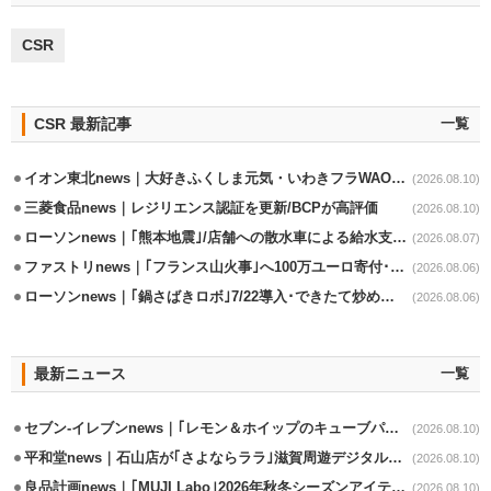
CSR
CSR 最新記事
一覧
イオン東北news｜大好きふくしま元気・いわきフラWAONの利用金額一部寄付
(2026.08.10)
三菱食品news｜レジリエンス認証を更新/BCPが高評価
(2026.08.10)
ローソンnews｜｢熊本地震｣/店舗への散水車による給水支援を開始
(2026.08.07)
ファストリnews｜｢フランス山火事｣へ100万ユーロ寄付･衣料5万点も提供
(2026.08.06)
ローソンnews｜｢鍋さばきロボ｣7/22導入･できたて炒めメニューを提供
(2026.08.06)
最新ニュース
一覧
セブン-イレブンnews｜｢レモン＆ホイップのキューブパン｣8/11発売
(2026.08.10)
平和堂news｜石山店が｢さよならララ｣滋賀周遊デジタルラリースポットに選定
(2026.08.10)
良品計画news｜｢MUJI Labo｣2026年秋冬シーズンアイテム発売
(2026.08.10)