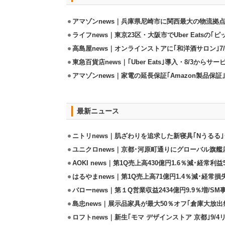
アマゾンnews｜兵庫県尼崎市に関西最大の物流拠
ライフnews｜東京23区・大阪市でUber Eatsの
高島屋news｜オンラインストアに｢和洋酒サロン｣7/
東急百貨店news｜｢Uber Eats｣導入・8/3からサ
アマゾンnews｜家電の延長保証｢Amazon製品保証
最新ニュース
ニトリnews｜肌ざわりを追求した新寝具｢Nうるる
ユニクロnews｜京都･河原町通りにグローバル旗艦店
AOKI news｜第1Q売上高430億円1.6％減･経常利益5
はるやまnews｜第1Q売上高71億円1.4％減･経常損失
バローnews｜第１Q営業収益2434億円9.9％増/SM
島忠news｜展示品家具が最大50％オフ｢倉庫大放出
ロフトnews｜新生｢モマ デザインストア 京都｣9/