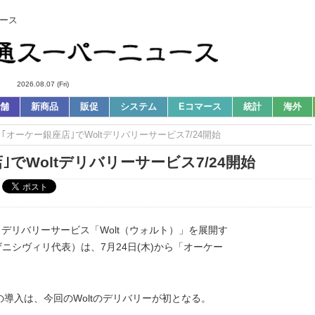
ース
2026.08.07 (Fri)
舗
新商品
販促
システム
Eコマース
統計
海外
｜｢オーケー銀座店｣でWoltデリバリーサービス7/24開始
｣でWoltデリバリーサービス7/24開始
とデリバリーサービス「Wolt（ウォルト）」を展開す
・ヒザニシヴィリ代表）は、7月24日(木)から「オーケー
導入は、今回のWoltのデリバリーが初となる。