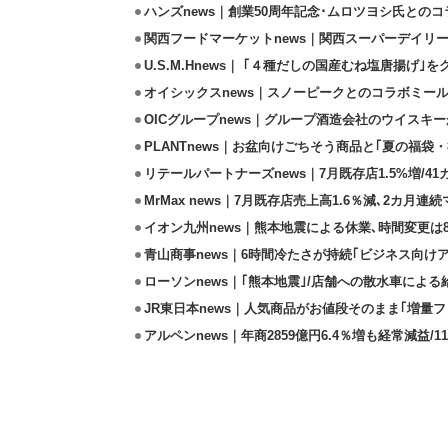
ハンズnews｜創業50周年記念･ムロツヨシ氏との
関西フードマーケットnews｜関西スーパーデイリー
U.S.M.Hnews｜ ｢４種だしの国産むね塩唐揚げ｣
オイシックスnews｜スノーピークとのコラボミールキ
OICグループnews｜グループ酒造会社のウイスキ
PLANTnews｜お盆向けごちそう商品と｢夏の福袋・
リテールパートナーズnews｜7月既存店1.5%増/4
MrMax news｜7月既存店売上高1.6％減､2カ月連
イオン九州news｜熊本地震による休業､時間変更は8店
青山商事news｜6時間冷たさが持続｢ビジネス向け
ローソンnews｜｢熊本地震｣/店舗への散水車によ
JR東日本news｜人気商品がお値段そのまま｢増量フェ
アルペンnews｜年商2859億円6.4％増も経常減益/