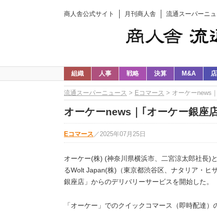
商人舎公式サイト
月刊商人舎
流通スーパーニュ
組織
人事
戦略
決算
M&A
店
流通スーパーニュース
>
Eコマース
> オーケーnews
オーケーnews｜｢オーケー銀座店
Eコマース
／
2025年07月25日
オーケー(株) (神奈川県横浜市、二宮涼太郎社長)
るWolt Japan(株)（東京都渋谷区、ナタリア
銀座店」からのデリバリーサービスを開始した。
「オーケー」でのクイックコマース（即時配達）の