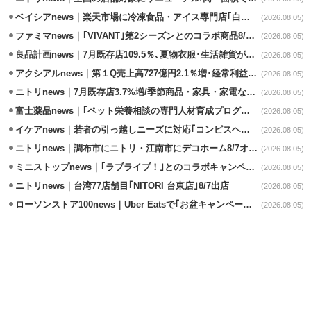
ベイシアnews｜楽天市場に冷凍食品・アイス専門店｢白くま屋｣オープン
(2026.08.05)
ファミマnews｜｢VIVANT｣第2シーズンとのコラボ商品8/7発売
(2026.08.05)
良品計画news｜7月既存店109.5％､夏物衣服･生活雑貨が好調
(2026.08.05)
アクシアルnews｜第１Q売上高727億円2.1％増･経常利益6.6％減
(2026.08.05)
ニトリnews｜7月既存店3.7%増/季節商品・家具・家電など好調
(2026.08.05)
富士薬品news｜｢ペット栄養相談の専門人材育成プログラム｣7月から開始
(2026.08.05)
イケアnews｜若者の引っ越しニーズに対応｢コンピスヘング｣コレクション発売
(2026.08.05)
ニトリnews｜調布市にニトリ・江南市にデコホーム8/7オープン
(2026.08.05)
ミニストップnews｜｢ラブライブ！｣とのコラボキャンペーン8/5から開催
(2026.08.05)
ニトリnews｜台湾77店舗目｢NITORI 台東店｣8/7出店
(2026.08.05)
ローソンストア100news｜Uber Eatsで｢お盆キャンペーン｣8/3～8/16開催
(2026.08.05)