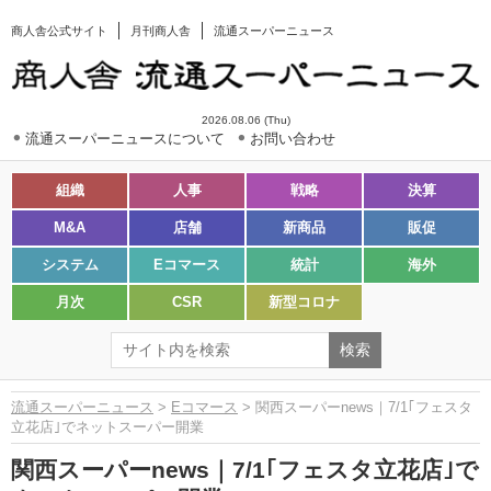
商人舎公式サイト
月刊商人舎
流通スーパーニュース
2026.08.06 (Thu)
流通スーパーニュースについて
お問い合わせ
組織
人事
戦略
決算
M&A
店舗
新商品
販促
システム
Eコマース
統計
海外
月次
CSR
新型コロナ
流通スーパーニュース
>
Eコマース
> 関西スーパーnews｜7/1｢フェスタ
立花店｣でネットスーパー開業
関西スーパーnews｜7/1｢フェスタ立花店｣で