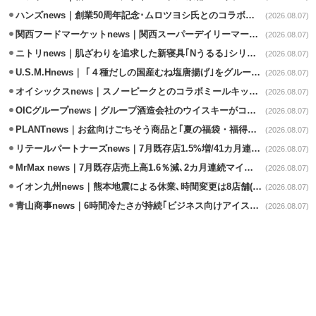
ハンズnews｜創業50周年記念･ムロツヨシ氏とのコラボ企画｢ムロハンズ｣開催
(2026.08.07)
関西フードマーケットnews｜関西スーパーデイリーマート蒲生店8/7改装
(2026.08.07)
ニトリnews｜肌ざわりを追求した新寝具｢Nうるる｣シリーズを発売
(2026.08.07)
U.S.M.Hnews｜ ｢４種だしの国産むね塩唐揚げ｣をグループ610店で共同販促
(2026.08.07)
オイシックスnews｜スノーピークとのコラボミールキット8/13発売
(2026.08.07)
OICグループnews｜グループ酒造会社のウイスキーがコンペティション受賞
(2026.08.07)
PLANTnews｜お盆向けごちそう商品と｢夏の福袋・福得カート｣8/8から開催
(2026.08.07)
リテールパートナーズnews｜7月既存店1.5%増/41カ月連続増
(2026.08.07)
MrMax news｜7月既存店売上高1.6％減､2カ月連続マイナス
(2026.08.07)
イオン九州news｜熊本地震による休業､時間変更は8店舗(8/7時点)
(2026.08.07)
青山商事news｜6時間冷たさが持続｢ビジネス向けアイスベスト｣発売
(2026.08.07)