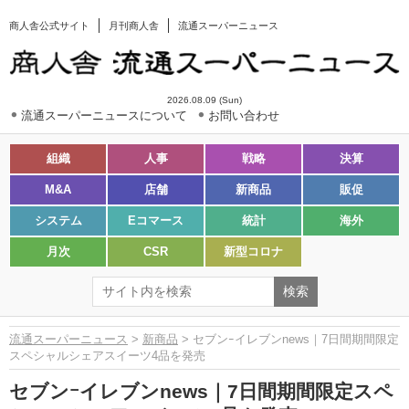
商人舎公式サイト
月刊商人舎
流通スーパーニュース
2026.08.09 (Sun)
流通スーパーニュースについて
お問い合わせ
組織
人事
戦略
決算
M&A
店舗
新商品
販促
システム
Eコマース
統計
海外
月次
CSR
新型コロナ
流通スーパーニュース
>
新商品
> セブンｰイレブンnews｜7日間期間限定
スペシャルシェアスイーツ4品を発売
セブンｰイレブンnews｜7日間期間限定スペ