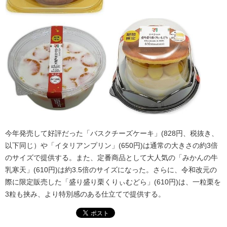
今年発売して好評だった「バスクチーズケーキ」(828円、税抜き、
以下同じ）や「イタリアンプリン」(650円)は通常の大きさの約3倍
のサイズで提供する。また、定番商品として大人気の「みかんの牛
乳寒天」(610円)は約3.5倍のサイズになった。さらに、令和改元の
際に限定販売した「盛り盛り栗くりぃむどら」(610円)は、一粒栗を
3粒も挟み、より特別感のある仕立てで提供する。