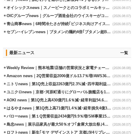
オイシックスnews｜スノーピークとのコラボミールキット8/13発売
(2026.08.07)
OICグループnews｜グループ酒造会社のウイスキーがコンペティション受賞
(2026.08.07)
青山商事news｜6時間冷たさが持続｢ビジネス向けアイスベスト｣発売
(2026.08.07)
セブンｰイレブンnews｜ブタメンの麺約4倍｢ブタメン超BIG｣8/11から限定発売
(2026.08.07)
最新ニュース
一覧
Weekly Review｜熊本地震/店舗の営業状況と家電チェーンの支援策
(2026.08.08)
Amazon news｜2Q営業収益2006億ドル13.7％増/AWS36.8％％増が貢献
(2026.08.07)
ニトリnews｜第1Q売上収益2263億円2.3%減･四半期利益1.4％減
(2026.08.07)
ユニクロnews｜京都･河原町通りにグローバル旗艦店を11/6開設
(2026.08.07)
AOKI news｜第1Q売上高430億円1.6％減･経常利益54.6％減
(2026.08.07)
はるやまnews｜第1Q売上高71億円1.4％減･経常損失4億3800万円
(2026.08.07)
バローnews｜第１Q営業収益2434億円9.9％増/SM事業15.5％増と絶好調
(2026.08.07)
島忠news｜展示品家具が最大50％オフ｢倉庫大放出祭｣4店舗限定で開催
(2026.08.07)
ロフトnews｜新生｢モマ デザインストア 京都｣9/4リプレイスオープン
(2026.08.07)