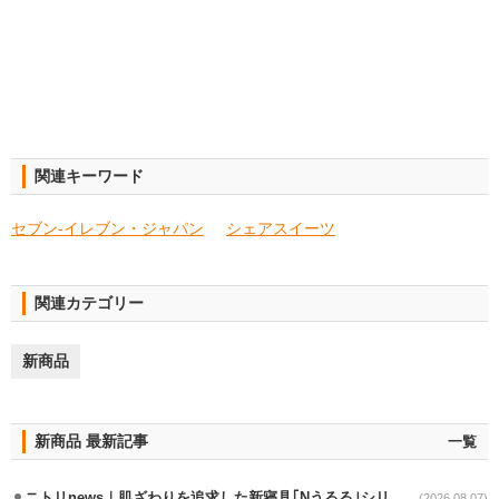
関連キーワード
セブン‐イレブン・ジャパン
シェアスイーツ
関連カテゴリー
新商品
新商品 最新記事
一覧
ニトリnews｜肌ざわりを追求した新寝具｢Nうるる｣シリーズを発売
(2026.08.07)