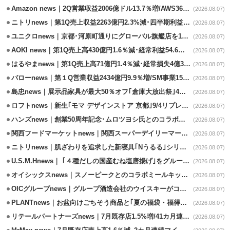
Amazon news｜2Q営業収益2006億ドル13.7％増/AWS36.8％％増が貢献
(2026.08.07)
ニトリnews｜第1Q売上収益2263億円2.3%減･四半期利益1.4％減
(2026.08.07)
ユニクロnews｜京都･河原町通りにグローバル旗艦店を11/6開設
(2026.08.07)
AOKI news｜第1Q売上高430億円1.6％減･経常利益54.6％減
(2026.08.07)
はるやまnews｜第1Q売上高71億円1.4％減･経常損失4億3800万円
(2026.08.07)
バローnews｜第１Q営業収益2434億円9.9％増/SM事業15.5％増と絶好調
(2026.08.07)
島忠news｜展示品家具が最大50％オフ｢倉庫大放出祭｣4店舗限定で開催
(2026.08.07)
ロフトnews｜新生｢モマ デザインストア 京都｣9/4リプレイスオープン
(2026.08.07)
ハンズnews｜創業50周年記念･ムロツヨシ氏とのコラボ企画｢ムロハンズ｣開催
(2026.08.07)
関西フードマーケットnews｜関西スーパーデイリーマート蒲生店8/7改装
(2026.08.07)
ニトリnews｜肌ざわりを追求した新寝具｢Nうるる｣シリーズを発売
(2026.08.07)
U.S.M.Hnews｜ ｢４種だしの国産むね塩唐揚げ｣をグループ610店で共同販促
(2026.08.07)
オイシックスnews｜スノーピークとのコラボミールキット8/13発売
(2026.08.07)
OICグループnews｜グループ酒造会社のウイスキーがコンペティション受賞
(2026.08.07)
PLANTnews｜お盆向けごちそう商品と｢夏の福袋・福得カート｣8/8から開催
(2026.08.07)
リテールパートナーズnews｜7月既存店1.5%増/41カ月連続増
(2026.08.07)