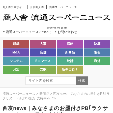
商人舎公式サイト
月刊商人舎
流通スーパーニュース
2026.08.08 (Sat)
流通スーパーニュースについて
お問い合わせ
組織
人事
戦略
決算
M&A
店舗
新商品
販促
システム
Eコマース
統計
海外
月次
CSR
新型コロナ
流通スーパーニュース
>
新商品
> 西友news｜みなさまのお墨付きPB｢ラ
クサヌードル｣3/3発売･支持率92.7%
西友news｜みなさまのお墨付きPB｢ラクサ