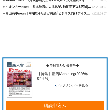
MrMax news｜7月既存店売上高1.6％減､2カ月連続マイナス
(2026.08.07)
イオン九州news｜熊本地震による休業､時間変更は8店舗(8/7時点)
(2026.08.07)
青山商事news｜6時間冷たさが持続｢ビジネス向けアイスベスト｣発売
(2026.08.07)
◆月刊商人舎 最新号◆
【特集】新店Marketing
(2026年
07月号)
バックナンバーを見る
購読申込み