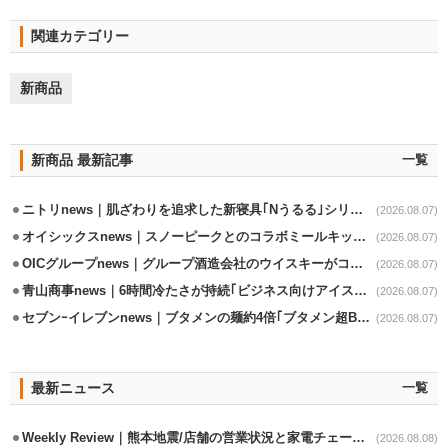
関連カテゴリー
新商品
新商品 最新記事
一覧
ニトリnews｜肌ざわりを追求した新寝具｢Nうるる｣シリーズを発売
(2026.08.07)
オイシックスnews｜スノーピークとのコラボミールキット8/13発売
(2026.08.07)
OICグループnews｜グループ酒造会社のウイスキーがコンペティション受賞
(2026.08.07)
青山商事news｜6時間冷たさが持続｢ビジネス向けアイスベスト｣発売
(2026.08.07)
セブンｰイレブンnews｜ブタメンの麺約4倍｢ブタメン超BIG｣8/11から限定発売
(2026.08.07)
最新ニュース
一覧
Weekly Review｜熊本地震/店舗の営業状況と家電チェーンの支援策
(2026.08.08)