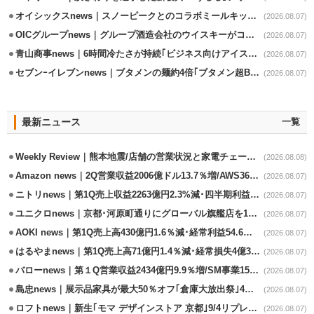
オイシックスnews｜スノーピークとのコラボミールキット8/13発売
(2026.08.07)
OICグループnews｜グループ酒造会社のウイスキーがコンペティション受賞
(2026.08.07)
青山商事news｜6時間冷たさが持続｢ビジネス向けアイスベスト｣発売
(2026.08.07)
セブンｰイレブンnews｜ブタメンの麺約4倍｢ブタメン超BIG｣8/11から限定発売
(2026.08.07)
最新ニュース
一覧
Weekly Review｜熊本地震/店舗の営業状況と家電チェーンの支援策
(2026.08.08)
Amazon news｜2Q営業収益2006億ドル13.7％増/AWS36.8％％増が貢献
(2026.08.07)
ニトリnews｜第1Q売上収益2263億円2.3%減･四半期利益1.4％減
(2026.08.07)
ユニクロnews｜京都･河原町通りにグローバル旗艦店を11/6開設
(2026.08.07)
AOKI news｜第1Q売上高430億円1.6％減･経常利益54.6％減
(2026.08.07)
はるやまnews｜第1Q売上高71億円1.4％減･経常損失4億3800万円
(2026.08.07)
バローnews｜第１Q営業収益2434億円9.9％増/SM事業15.5％増と絶好調
(2026.08.07)
島忠news｜展示品家具が最大50％オフ｢倉庫大放出祭｣4店舗限定で開催
(2026.08.07)
ロフトnews｜新生｢モマ デザインストア 京都｣9/4リプレイスオープン
(2026.08.07)