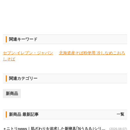
関連キーワード
セブン‐イレブン・ジャパン
北海道産そば粉使用 冷しなめこおろ
しそば
関連カテゴリー
新商品
新商品 最新記事
一覧
ニトリnews｜肌ざわりを追求した新寝具｢Nうるる｣シリーズを発売
(2026.08.07)