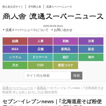
商人舎公式サイト
月刊商人舎
流通スーパーニュース
2026.08.09 (Sun)
流通スーパーニュースについて
お問い合わせ
組織
人事
戦略
決算
M&A
店舗
新商品
販促
システム
Eコマース
統計
海外
月次
CSR
新型コロナ
流通スーパーニュース
>
新商品
> セブンｰイレブンnews｜｢北海道産そば
粉使用 冷しなめこおろしそば｣順次発売
セブンｰイレブンnews｜｢北海道産そば粉使