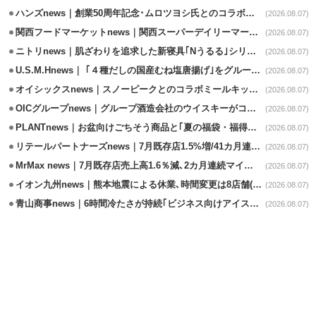
ハンズnews｜創業50周年記念･ムロツヨシ氏とのコラボ企画｢ムロハンズ｣開催
(2026.08.07)
関西フードマーケットnews｜関西スーパーデイリーマート蒲生店8/7改装
(2026.08.07)
ニトリnews｜肌ざわりを追求した新寝具｢Nうるる｣シリーズを発売
(2026.08.07)
U.S.M.Hnews｜ ｢４種だしの国産むね塩唐揚げ｣をグループ610店で共同販促
(2026.08.07)
オイシックスnews｜スノーピークとのコラボミールキット8/13発売
(2026.08.07)
OICグループnews｜グループ酒造会社のウイスキーがコンペティション受賞
(2026.08.07)
PLANTnews｜お盆向けごちそう商品と｢夏の福袋・福得カート｣8/8から開催
(2026.08.07)
リテールパートナーズnews｜7月既存店1.5%増/41カ月連続増
(2026.08.07)
MrMax news｜7月既存店売上高1.6％減､2カ月連続マイナス
(2026.08.07)
イオン九州news｜熊本地震による休業､時間変更は8店舗(8/7時点)
(2026.08.07)
青山商事news｜6時間冷たさが持続｢ビジネス向けアイスベスト｣発売
(2026.08.07)