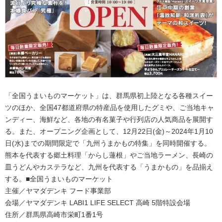
「全国うまいものマーケット」は、群馬県初上陸となる各種スイー
ツのほか、全国47都道府県の特産品を使用したグミや、ご当地キャ
ンディー、海鮮など、各地の有名菓子や行列店の人気商品を展開す
る。また、オープニング企画として、12月22日(金)～2024年1月10
日(水)までの期間限定で「九州うまかもの特集」を同時開催する。
熊本を代表する郷土料理「からし蓮根」やご当地ラーメン、長崎の
皿うどんやカステラなど、九州を代表する「うまかもの」を品揃え
する。■全国うまいものマーケット
主催／ヤマダデンキ フード事業部
会場／ヤマダデンキ LABI1 LIFE SELECT 高崎 5階特設会場
住所／群馬県高崎市栄町1番1号