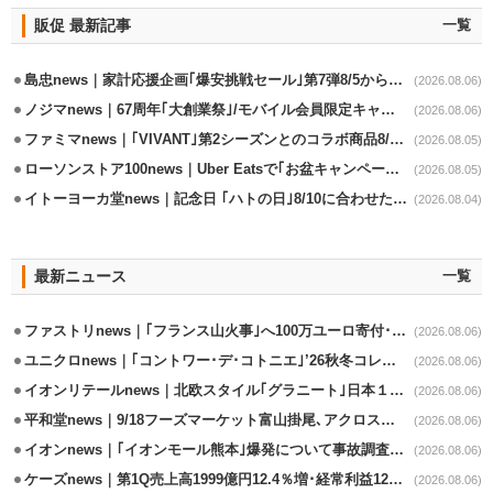
販促 最新記事
一覧
島忠news｜家計応援企画｢爆安挑戦セール｣第7弾8/5から開催
(2026.08.06)
ノジマnews｜67周年｢大創業祭｣/モバイル会員限定キャンペーン実施
(2026.08.06)
ファミマnews｜｢VIVANT｣第2シーズンとのコラボ商品8/7発売
(2026.08.05)
ローソンストア100news｜Uber Eatsで｢お盆キャンペーン｣8/3～8/16開催
(2026.08.05)
イトーヨーカ堂news｜記念日 ｢ハトの日｣8/10に合わせたオリジナル商品販売
(2026.08.04)
最新ニュース
一覧
ファストリnews｜｢フランス山火事｣へ100万ユーロ寄付･衣料5万点も提供
(2026.08.06)
ユニクロnews｜｢コントワー･デ･コトニエ｣’26秋冬コレクション8/28発売
(2026.08.06)
イオンリテールnews｜北欧スタイル｢グラニート｣日本１号店を自由が丘に開業
(2026.08.06)
平和堂news｜9/18フーズマーケット富山掛尾､アクロスプラザ内に出店
(2026.08.06)
イオンnews｜｢イオンモール熊本｣爆発について事故調査委員会設置
(2026.08.06)
ケーズnews｜第1Q売上高1999億円12.4％増･経常利益125.0%増
(2026.08.06)