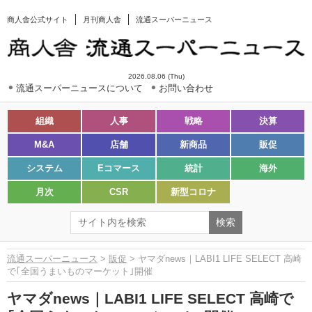
商人舎公式サイト
月刊商人舎
流通スーパーニュース
2026.08.06 (Thu)
流通スーパーニュースについて
お問い合わせ
組織
人事
戦略
決算
M&A
店舗
新商品
販促
システム
Eコマース
統計
海外
月次
CSR
新型コロナ
流通スーパーニュース
>
販促
> ヤマダnews｜LABI1 LIFE SELECT 高崎
で｢全国うまいものマーケット｣開催
ヤマダnews｜LABI1 LIFE SELECT 高崎で