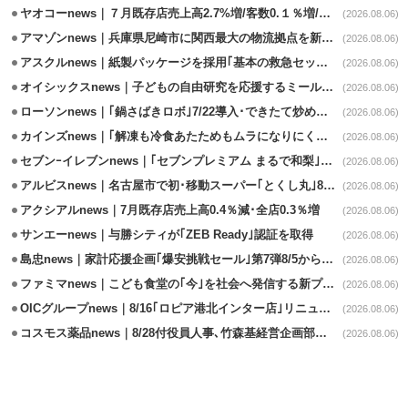
ヤオコーnews｜７月既存店売上高2.7%増/客数0.１％増/客単価2.6％増
(2026.08.06)
アマゾンnews｜兵庫県尼崎市に関西最大の物流拠点を新設・市内2拠点目
(2026.08.06)
アスクルnews｜紙製パッケージを採用｢基本の救急セット｣8/5発売
(2026.08.06)
オイシックスnews｜子どもの自由研究を応援するミールキット8/6発売
(2026.08.06)
ローソンnews｜｢鍋さばきロボ｣7/22導入･できたて炒めメニューを提供
(2026.08.06)
カインズnews｜｢解凍も冷食あたためもムラになりにくいフラットレンジ｣発売
(2026.08.06)
セブンｰイレブンnews｜｢セブンプレミアム まるで和梨｣8/11から順次発売
(2026.08.06)
アルビスnews｜名古屋市で初･移動スーパー｢とくし丸｣8/4運行開始
(2026.08.06)
アクシアルnews｜7月既存店売上高0.4％減･全店0.3％増
(2026.08.06)
サンエーnews｜与勝シティが｢ZEB Ready｣認証を取得
(2026.08.06)
島忠news｜家計応援企画｢爆安挑戦セール｣第7弾8/5から開催
(2026.08.06)
ファミマnews｜こども食堂の｢今｣を社会へ発信する新プロジェクト始動
(2026.08.06)
OICグループnews｜8/16｢ロピア港北インター店｣リニューアル/食品売場拡大
(2026.08.06)
コスモス薬品news｜8/28付役員人事､竹森基経営企画部長が取締役昇格
(2026.08.06)