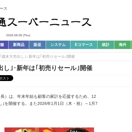
ース
2026.08.06 (Thu)
舗
新商品
販促
システム
Eコマース
統計
海外
年末は｢歳末大売出し｣･新年は｢初売りセール｣開催
売出し｣･新年は｢初売りセール｣開催
社長）は、年末年始も顧客の家計を応援するため、12
し｣を開催する。また2026年1月1日（木・祝）～1月7