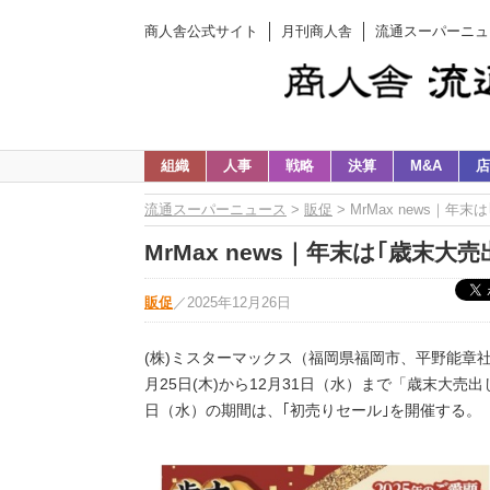
商人舎公式サイト
月刊商人舎
流通スーパーニュ
組織
人事
戦略
決算
M&A
店
流通スーパーニュース
>
販促
> MrMax news｜
MrMax news｜年末は｢歳末大
販促
／
2025年12月26日
(株)ミスターマックス（福岡県福岡市、平野能章
月25日(木)から12月31日（水）まで「歳末大売出
日（水）の期間は、｢初売りセール｣を開催する。