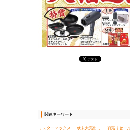
関連キーワード
ミスターマックス
歳末大売出し
初売りセー