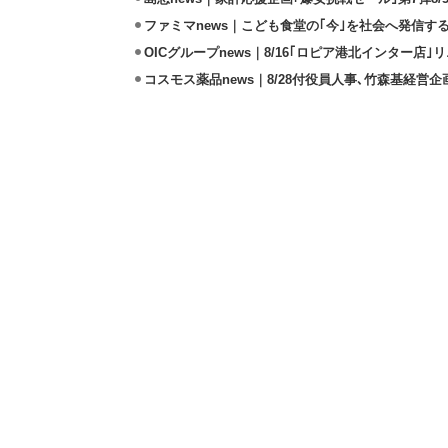
ファミマnews｜こども食堂の｢今｣を社会へ発信す
OICグループnews｜8/16｢ロピア港北インター店
コスモス薬品news｜8/28付役員人事､竹森基経営