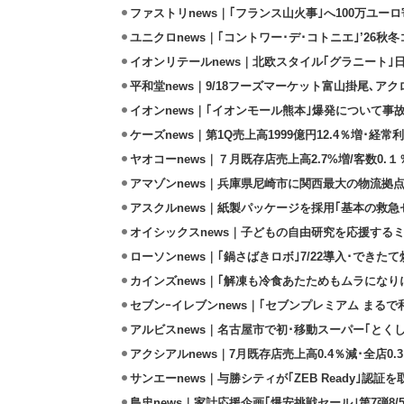
ファストリnews｜｢フランス山火事｣へ100万ユー
ユニクロnews｜｢コントワー･デ･コトニエ｣’26秋冬
イオンリテールnews｜北欧スタイル｢グラニート｣
平和堂news｜9/18フーズマーケット富山掛尾､ア
イオンnews｜｢イオンモール熊本｣爆発について事
ケーズnews｜第1Q売上高1999億円12.4％増･経常利
ヤオコーnews｜７月既存店売上高2.7%増/客数0.１
アマゾンnews｜兵庫県尼崎市に関西最大の物流拠
アスクルnews｜紙製パッケージを採用｢基本の救急セ
オイシックスnews｜子どもの自由研究を応援するミ
ローソンnews｜｢鍋さばきロボ｣7/22導入･できた
カインズnews｜｢解凍も冷食あたためもムラになり
セブンｰイレブンnews｜｢セブンプレミアム まるで和
アルビスnews｜名古屋市で初･移動スーパー｢とくし
アクシアルnews｜7月既存店売上高0.4％減･全店0.
サンエーnews｜与勝シティが｢ZEB Ready｣認証を
島忠news｜家計応援企画｢爆安挑戦セール｣第7弾8/