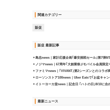
関連カテゴリー
販促
販促 最新記事
島忠news｜家計応援企画｢爆安挑戦セール｣第7弾8/
ノジマnews｜67周年｢大創業祭｣/モバイル会員限
ファミマnews｜｢VIVANT｣第2シーズンとのコラボ商
ローソンストア100news｜Uber Eatsで｢お盆キャン
イトーヨーカ堂news｜記念日 ｢ハトの日｣8/10
最新ニュース