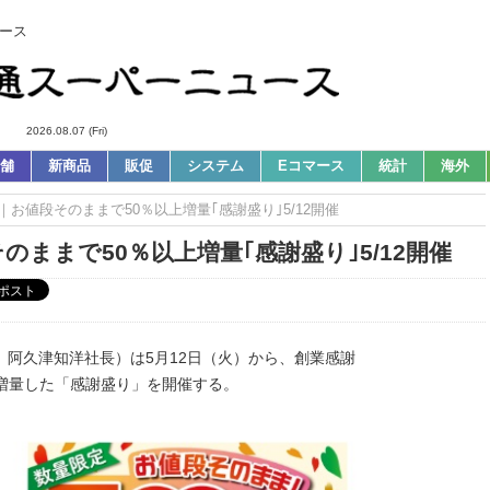
ース
2026.08.07 (Fri)
舗
新商品
販促
システム
Eコマース
統計
海外
s｜お値段そのままで50％以上増量｢感謝盛り｣5/12開催
のままで50％以上増量｢感謝盛り｣5/12開催
、阿久津知洋社長）は5月12日（火）から、創業感謝
増量した「感謝盛り」を開催する。