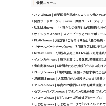
最新ニュース
ハンズnews｜創業50周年記念･ムロツヨシ氏との
関西フードマーケットnews｜関西スーパーデイリー
U.S.M.Hnews｜ ｢４種だしの国産むね塩唐揚げ｣
オイシックスnews｜スノーピークとのコラボミールキ
PLANTnews｜お盆向けごちそう商品と｢夏の福袋・
リテールパートナーズnews｜7月既存店1.5%増/4
MrMax news｜7月既存店売上高1.6％減､2カ月連
イオン九州news｜熊本地震による休業､時間変更は8店
青山商事news｜6時間冷たさが持続｢ビジネス向け
ローソンnews｜｢熊本地震｣/店舗への散水車によ
JR東日本news｜人気商品がお値段そのまま｢増量フェ
アルペンnews｜年商2859億円6.4％増も経常減益､
セブンｰイレブンnews｜ブタメンの麺約4倍｢ブタメン
ハローズnews｜8/6｢ハローズ西岐波店｣オープン/
しまむらnews｜しまむらパークで｢アベイル ハロ