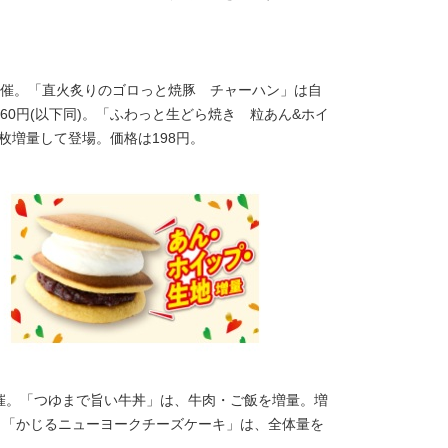
で開催。「直火炙りのゴロっと焼豚 チャーハン」は自
0円(以下同)。「ふわっと生どら焼き 粒あん&ホイ
1枚増量して登場。価格は198円。
開催。「つゆまで旨い牛丼」は、牛肉・ご飯を増量。増
。「かじるニューヨークチーズケーキ」は、全体量を