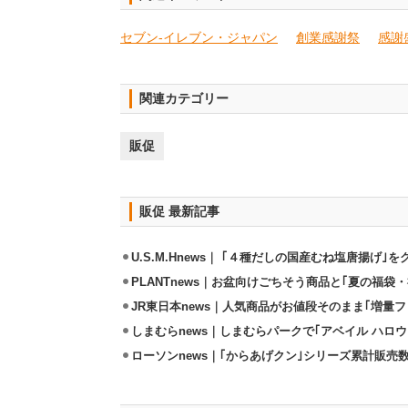
セブン-イレブン・ジャパン
創業感謝祭
感謝
関連カテゴリー
販促
販促 最新記事
U.S.M.Hnews｜ ｢４種だしの国産むね塩唐揚げ｣
PLANTnews｜お盆向けごちそう商品と｢夏の福袋・
JR東日本news｜人気商品がお値段そのまま｢増量フェ
しまむらnews｜しまむらパークで｢アベイル ハロ
ローソンnews｜｢からあげクン｣シリーズ累計販売数