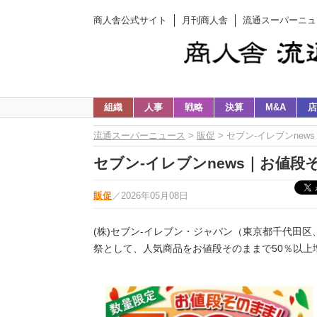
商人舎公式サイト
月刊商人舎
流通スーパーニュ
組織
人事
戦略
決算
M&A
店
流通スーパーニュース
>
販促
> セブン-イレブンnew
セブン-イレブンnews｜お値段そ
販促
／
2026年05月08日
(株)セブン-イレブン・ジャパン（東京都千代田区
祭として、人気商品をお値段そのままで50％以上