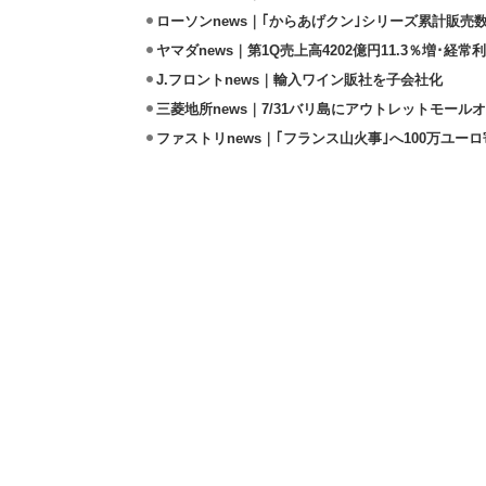
ローソンnews｜｢からあげクン｣シリーズ累計販売数
ヤマダnews｜第1Q売上高4202億円11.3％増･経常利
J.フロントnews｜輸入ワイン販社を子会社化
三菱地所news｜7/31バリ島にアウトレットモール
ファストリnews｜｢フランス山火事｣へ100万ユー